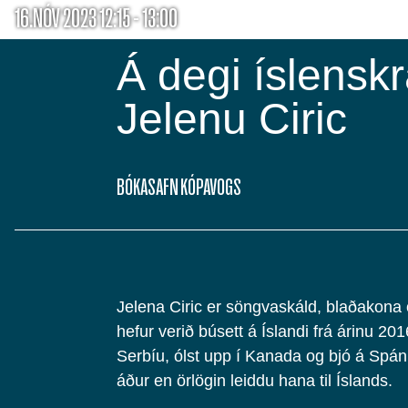
16.NÓV 2023 12:15 - 13:00
Á degi íslensk
Jelenu Ciric
BÓKASAFN KÓPAVOGS
Jelena Ciric er söngvaskáld, blaðakona
hefur verið búsett á Íslandi frá árinu 20
Serbíu, ólst upp í Kanada og bjó á Spán
áður en örlögin leiddu hana til Íslands.