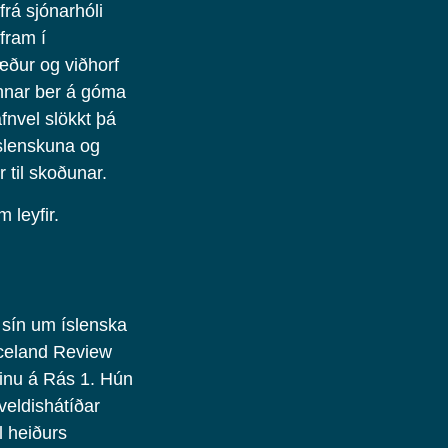
rá sjónarhóli
fram í
æður og viðhorf
unnar ber á góma
fnvel slökkt þá
íslenskuna og
r til skoðunar.
 leyfir.
if sín um íslenska
Iceland Review
pinu á Rás 1. Hún
llveldishátíðar
 heiðurs