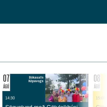
07
08
Bókasafn
Kópavogs
ÁGÚ
ÁGÚ
14:30
15:00