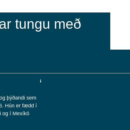
rar tungu með
 og þýðandi sem
16. Hún er fædd í
i og í Mexíkó