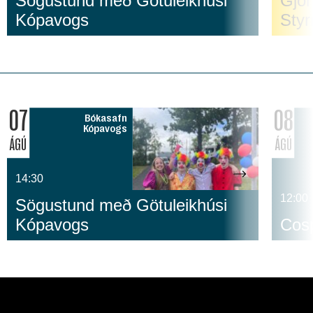
Sögustund með Götuleikhúsi
Gjör
Kópavogs
Sty
07
08
Bókasafn
Kópavogs
ÁGÚ
ÁGÚ
14:30
12:00
Sögustund með Götuleikhúsi
Kópavogs
Cosp