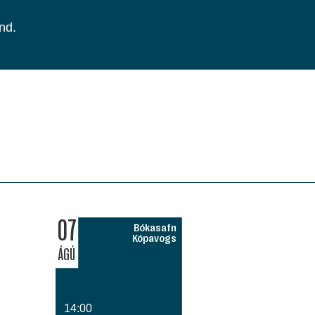
nd.
07
Bókasafn
Kópavogs
ÁGÚ
14:00