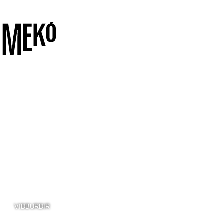
VIÐBURÐIR