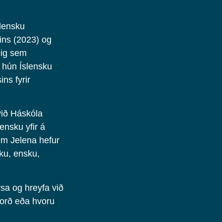
slensku
sins (2023) og
nig sem
 hún Íslensku
ins fyrir
við Háskóla
ensku yfir á
em Jelena hefur
sku, ensku,
sa og hreyfa við
, orð eða hvoru