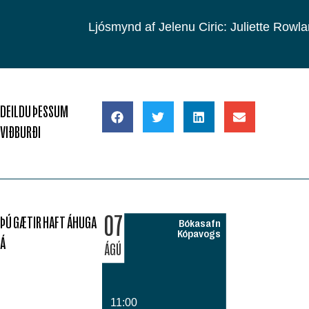
Ljósmynd af Jelenu Ciric: Juliette Rowla
DEILDU ÞESSUM
VIÐBURÐI
07
ÞÚ GÆTIR HAFT ÁHUGA
Bókasafn
Kópavogs
Á
ÁGÚ
11:00