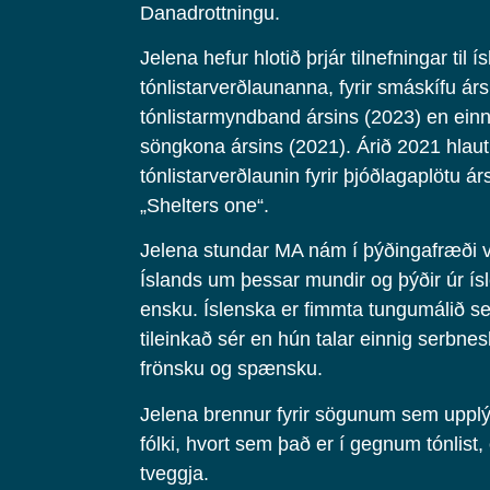
Danadrottningu.
Jelena hefur hlotið þrjár tilnefningar til í
tónlistarverðlaunanna, fyrir smáskífu ár
tónlistarmyndband ársins (2023) en ein
söngkona ársins (2021). Árið 2021 hlaut
tónlistarverðlaunin fyrir þjóðlagaplötu árs
„Shelters one“.
Jelena stundar MA nám í þýðingafræði 
Íslands um þessar mundir og þýðir úr ísl
ensku. Íslenska er fimmta tungumálið s
tileinkað sér en hún talar einnig serbne
frönsku og spænsku.
Jelena brennur fyrir sögunum sem upplý
fólki, hvort sem það er í gegnum tónlist
tveggja.