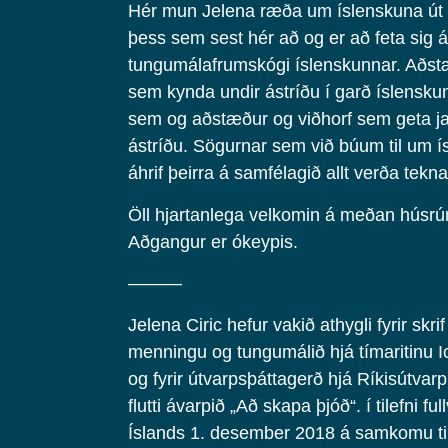
Hér mun Jelena ræða um íslenskuna út f
þess sem sest hér að og er að feta sig á
tungumálafrumskógi íslenskunnar. Aðst
sem kynda undir ástríðu í garð íslensk
sem og aðstæður og viðhorf sem geta ja
ástríðu. Sögurnar sem við búum til um 
áhrif þeirra á samfélagið allt verða tekna
Öll hjartanlega velkomin á meðan húsrúm
Aðgangur er ókeypis.
———
Jelena Ciric hefur vakið athygli fyrir skr
menningu og tungumálið hjá tímaritinu 
og fyrir útvarpsþáttagerð hjá Ríkisútvar
flutti ávarpið „Að skapa þjóð“. í tilefni fu
Íslands 1. desember 2018 á samkomu til