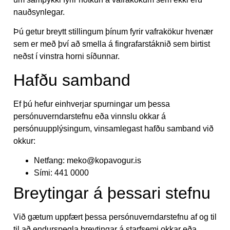
nauðsynlegar.
Þú getur breytt stillingum þínum fyrir vafrakökur hvenær
sem er með því að smella á fingrafarstáknið sem birtist
neðst í vinstra horni síðunnar.
Hafðu samband
Ef þú hefur einhverjar spurningar um þessa
persónuverndarstefnu eða vinnslu okkar á
persónuupplýsingum, vinsamlegast hafðu samband við
okkur:
Netfang:
meko@kopavogur.is
Sími: 441 0000
Breytingar á þessari stefnu
Við gætum uppfært þessa persónuverndarstefnu af og til
til að endurspegla breytingar á starfsemi okkar eða