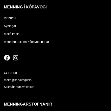
MENNING Í KÓPAVOGI
Viðburðir
Sýningar
Mekó fréttir
Menningarstefna Kópavogsbæjar
441 0000
meko@kopavogur.is
Skilmálar um vefkökur
MENNINGARSTOFNANIR