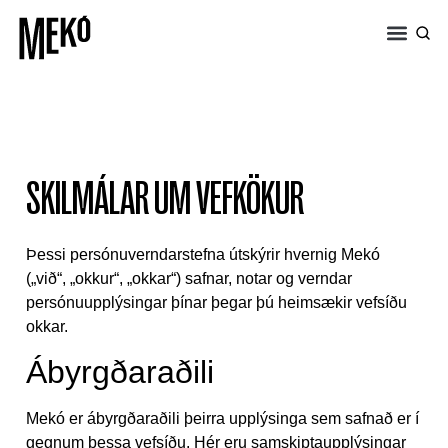
MENNING Í KÓPAV
SKILMÁLAR UM VEFKÖKUR
Þessi persónuverndarstefna útskýrir hvernig Mekó
(„við“, „okkur“, „okkar“) safnar, notar og verndar
persónuupplýsingar þínar þegar þú heimsækir vefsíðu
okkar.
Ábyrgðaraðili
Mekó er ábyrgðaraðili þeirra upplýsinga sem safnað er í
gegnum þessa vefsíðu. Hér eru samskiptaupplýsingar