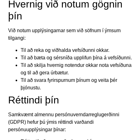
Hvernig við notum gögnin
þín
Við notum upplýsingarnar sem við söfnum í ýmsum
tilgangi:
Til að reka og viðhalda vefsíðunni okkar.
Til að bæta og sérsníða upplifun þína á vefsíðunni.
Til að skilja hvernig notendur okkar nota vefsíðuna
og til að gera úrbætur.
Til að svara fyrirspurnum þínum og veita þér
þjónustu.
Réttindi þín
Samkvæmt almennu persónuverndarreglugerðinni
(GDPR) hefur þú ýmis réttindi varðandi
persónuupplýsingar þínar: