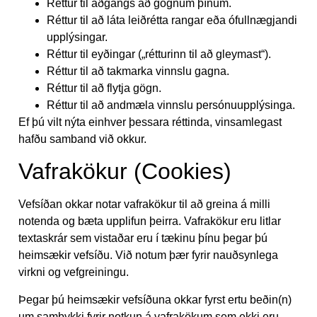
Réttur til aðgangs að gögnum þínum.
Réttur til að láta leiðrétta rangar eða ófullnægjandi
upplýsingar.
Réttur til eyðingar („rétturinn til að gleymast“).
Réttur til að takmarka vinnslu gagna.
Réttur til að flytja gögn.
Réttur til að andmæla vinnslu persónuupplýsinga.
Ef þú vilt nýta einhver þessara réttinda, vinsamlegast
hafðu samband við okkur.
Vafrakökur (Cookies)
Vefsíðan okkar notar vafrakökur til að greina á milli
notenda og bæta upplifun þeirra. Vafrakökur eru litlar
textaskrár sem vistaðar eru í tækinu þínu þegar þú
heimsækir vefsíðu. Við notum þær fyrir nauðsynlega
virkni og vefgreiningu.
Þegar þú heimsækir vefsíðuna okkar fyrst ertu beðin(n)
um samþykki fyrir notkun á vafrakökum sem ekki eru