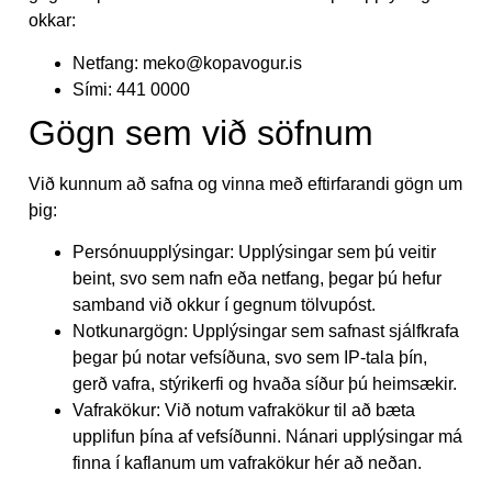
okkar:
Netfang:
meko@kopavogur.is
Sími: 441 0000
Gögn sem við söfnum
Við kunnum að safna og vinna með eftirfarandi gögn um
þig:
Persónuupplýsingar: Upplýsingar sem þú veitir
beint, svo sem nafn eða netfang, þegar þú hefur
samband við okkur í gegnum tölvupóst.
Notkunargögn: Upplýsingar sem safnast sjálfkrafa
þegar þú notar vefsíðuna, svo sem IP-tala þín,
gerð vafra, stýrikerfi og hvaða síður þú heimsækir.
Vafrakökur: Við notum vafrakökur til að bæta
upplifun þína af vefsíðunni. Nánari upplýsingar má
finna í kaflanum um vafrakökur hér að neðan.