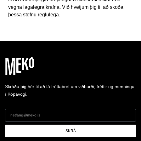
vegna lagalegra krafna. Við hvetjum þig til að skoða
þessa stefnu reglulega.
Skráðu þig hér til að fá fréttabréf um viðburði, fréttir og menningu
í Kópavogi.
SKRÁ