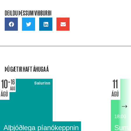
DEILDU ÞESSUM VIÐBURÐI
ÞÚ GÆTIR HAFT ÁHUGA Á
10
11
16
Salurinn
ÁGÚ
ÁGÚ
ÁGÚ
18:00
Alþjóðlega píanókeppnin
Suma