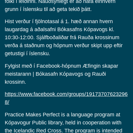
fólki í leiðinni. Nauðsynlegt er að hafa einhvern
grunn í íslensku til að geta tekið þátt.
Hist verður í fjölnotasal á 1. hæð annan hvern
laugardag á aðalsafni Bókasafns Kópavogs kl.
10:30-12:00. Sjálfboðaliðar frá Rauða krossinum
verða á staðnum og hópnum verður skipt upp eftir
getustigi í íslensku.
Fylgist með í Facebook-hópnum Æfingin skapar
meistarann | Bókasafn Kópavogs og Rauði
krossinn.
https://www.facebook.com/groups/19173707623296
8/
Practice Makes Perfect is a language program at
Kópavogur Public library, held in cooperation with
the Icelandic Red Cross. The program is intended