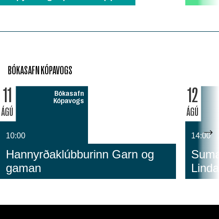
BÓKASAFN KÓPAVOGS
11
12
Bókasafn
Kópavogs
ÁGÚ
ÁGÚ
10:00
14:00
Hannyrðaklúbburinn Garn og
Sumar
gaman
Linda