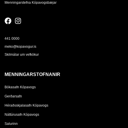
Menningarstefna Kópavogsbæjar
441 0000
meko@kopavogur.is
Skilmálar um vefkökur
MENNINGARSTOFNANIR
Bókasafn Kópavogs
Gerðarsafn
Héraðsskjalasafn Kópavogs
Náttúrusafn Kópavogs
Salurinn