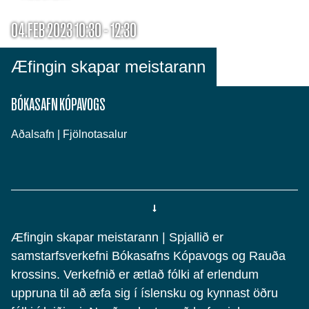
04.FEB 2023 10:30 - 12:30
Æfingin skapar meistarann
BÓKASAFN KÓPAVOGS
Aðalsafn | Fjölnotasalur
Æfingin skapar meistarann | Spjallið er
samstarfsverkefni Bókasafns Kópavogs og Rauða
krossins. Verkefnið er ætlað fólki af erlendum
uppruna til að æfa sig í íslensku og kynnast öðru