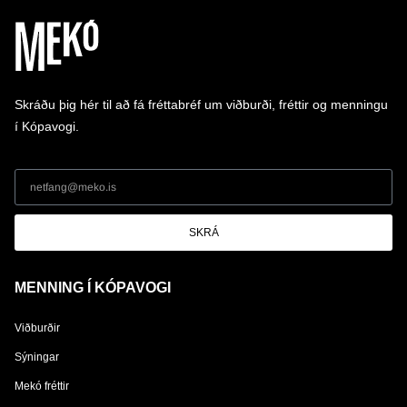
Skráðu þig hér til að fá fréttabréf um viðburði, fréttir og menningu
í Kópavogi.
SKRÁ
MENNING Í KÓPAVOGI
Viðburðir
Sýningar
Mekó fréttir