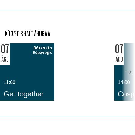
ÞÚ GÆTIR HAFT ÁHUGA Á
07
07
Bókasafn
Kópavogs
ÁGÚ
ÁGÚ
11:00
14:00
Get together
Cospl