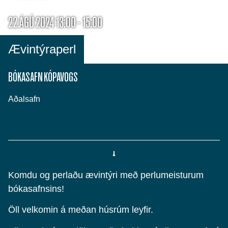
22.ÁGÚ 2024 13:00 - 15:00
Ævintýraperl
BÓKASAFN KÓPAVOGS
Aðalsafn
Komdu og perlaðu ævintýri með perlumeisturum
bókasafnsins!
Öll velkomin á meðan húsrúm leyfir.