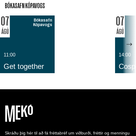
BÓKASAFN KÓPAVOGS
07
07
Bókasafn
Kópavogs
ÁGÚ
ÁGÚ
11:00
14:00
Get together
Cospl
Skráðu þig hér til að fá fréttabréf um viðburði, fréttir og menningu