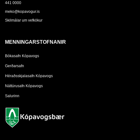
441 0000
meko@kopavogur.is
Skilmálar um vefkökur
MENNINGARSTOFNANIR
Bókasafn Kópavogs
Gerðarsafn
Héraðsskjalasafn Kópavogs
Náttúrusafn Kópavogs
Salurinn