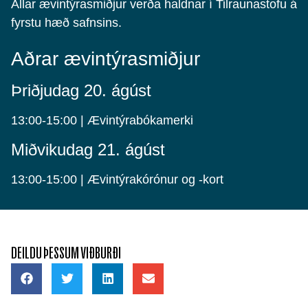
Allar ævintýrasmiðjur verða haldnar í Tilraunastofu á
fyrstu hæð safnsins.
Aðrar ævintýrasmiðjur
Þriðjudag 20. ágúst
13:00-15:00 | Ævintýrabókamerki
Miðvikudag 21. ágúst
13:00-15:00 | Ævintýrakórónur og -kort
DEILDU ÞESSUM VIÐBURÐI