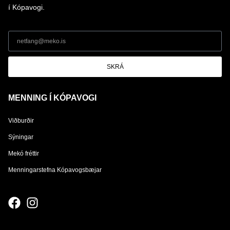
í Kópavogi.
SKRÁ
MENNING Í KÓPAVOGI
Viðburðir
Sýningar
Mekó fréttir
Menningarstefna Kópavogsbæjar