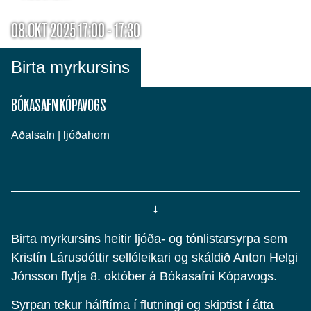
08.OKT 2025 17:00 - 17:30
Birta myrkursins
BÓKASAFN KÓPAVOGS
Aðalsafn | ljóðahorn
Birta myrkursins heitir ljóða- og tónlistarsyrpa sem
Kristín Lárusdóttir sellóleikari og skáldið Anton Helgi
Jónsson flytja 8. október á Bókasafni Kópavogs.
Syrpan tekur hálftíma í flutningi og skiptist í átta