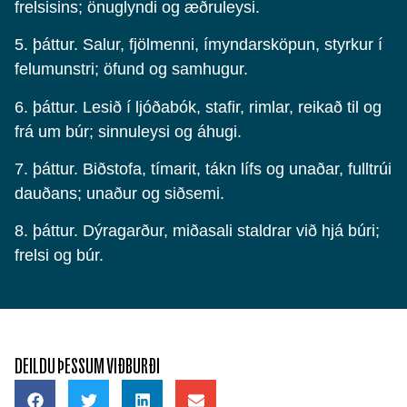
frelsisins; önuglyndi og æðruleysi.
5. þáttur. Salur, fjölmenni, ímyndarsköpun, styrkur í
felumunstri; öfund og samhugur.
6. þáttur. Lesið í ljóðabók, stafir, rimlar, reikað til og
frá um búr; sinnuleysi og áhugi.
7. þáttur. Biðstofa, tímarit, tákn lífs og unaðar, fulltrúi
dauðans; unaður og siðsemi.
8. þáttur. Dýragarður, miðasali staldrar við hjá búri;
frelsi og búr.
DEILDU ÞESSUM VIÐBURÐI