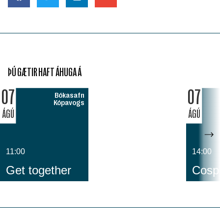
ÞÚ GÆTIR HAFT ÁHUGA Á
07
07
Bókasafn
Kópavogs
ÁGÚ
ÁGÚ
11:00
14:00
Get together
Cospl