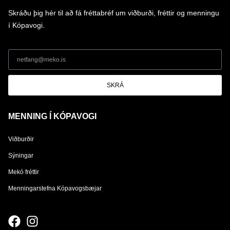
Skráðu þig hér til að fá fréttabréf um viðburði, fréttir og menningu
í Kópavogi.
SKRÁ
MENNING Í KÓPAVOGI
Viðburðir
Sýningar
Mekó fréttir
Menningarstefna Kópavogsbæjar