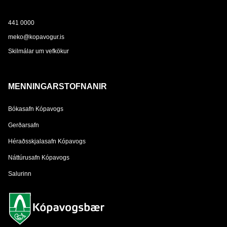
441 0000
meko@kopavogur.is
Skilmálar um vefkökur
MENNINGARSTOFNANIR
Bókasafn Kópavogs
Gerðarsafn
Héraðsskjalasafn Kópavogs
Náttúrusafn Kópavogs
Salurinn