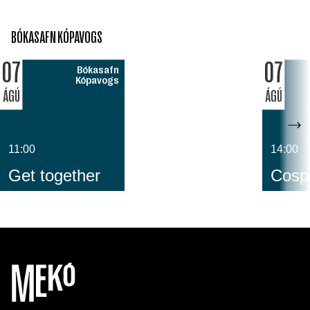
BÓKASAFN KÓPAVOGS
07
07
Bókasafn
Kópavogs
ÁGÚ
ÁGÚ
11:00
14:00
Get together
Cospl