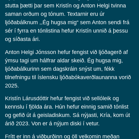
stutta þætti þar sem Kristín og Anton Helgi tvinna
saman orðum og tónum. Textarnir eru úr
ljóðabálknum ,,Ég hugsa mig“ sem Anton sendi frá
sér í fyrra en tónlistina hefur Kristín unnið á þessu
og síðasta ári.
Anton Helgi Jónsson hefur fengist við ljóðagerð af
ýmsu tagi um hálfrar aldar skeið. Ég hugsa mig,
ljóðabálkurinn sem dagskráin snýst um, fékk
tilnefningu til íslensku ljóðabókaverðlaunanna vorið
2025.
Kristín Lárusdóttir hefur fengist við sellóleik og
kennslu í fjölda ára. Hún hefur einnig samið tónlist
og gefið út á geisladiskum. Sá nýjasti, Kría, kom út
árið 2023. Von er á nýjum diski í vetur.
Frítt er inn á viðburðinn og öll velkomin meðan