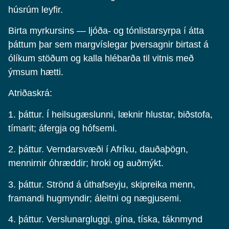
húsrúm leyfir.
Birta myrkursins — ljóða- og tónlistarsyrpa í átta
þáttum þar sem margvíslegar þversagnir birtast á
ólíkum stöðum og kalla hlébarða til vitnis með
ýmsum hætti.
Atriðaskrá:
1. þáttur. Í heilsugæslunni, læknir hlustar, biðstofa,
tímarit; áfergja og hófsemi.
2. þáttur. Verndarsvæði í Afríku, dauðaþögn,
mennirnir óhræddir; hroki og auðmýkt.
3. þáttur. Strönd á úthafseyju, skipreika menn,
framandi hugmyndir; áleitni og nægjusemi.
4. þáttur. Verslunargluggi, gína, tíska, táknmynd