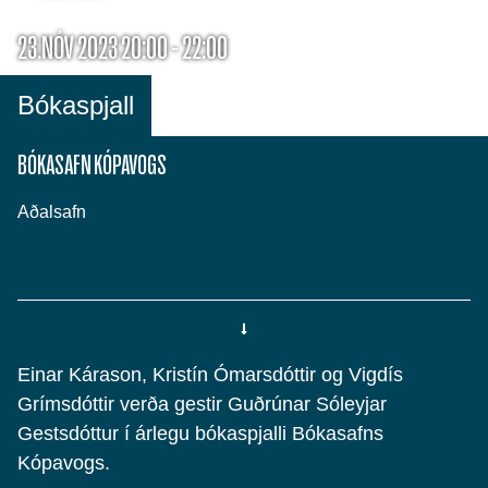
23.NÓV 2023 20:00 - 22:00
Bókaspjall
BÓKASAFN KÓPAVOGS
Aðalsafn
Einar Kárason, Kristín Ómarsdóttir og Vigdís
Grímsdóttir verða gestir Guðrúnar Sóleyjar
Gestsdóttur í árlegu bókaspjalli Bókasafns
Kópavogs.