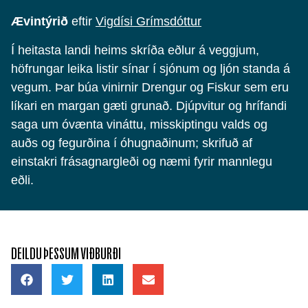
Ævintýrið
eftir
Vigdísi Grímsdóttur
Í heitasta landi heims skríða eðlur á veggjum,
höfrungar leika listir sínar í sjónum og ljón standa á
vegum. Þar búa vinirnir Drengur og Fiskur sem eru
líkari en margan gæti grunað. Djúpvitur og hrífandi
saga um óvænta vináttu, misskiptingu valds og
auðs og fegurðina í óhugnaðinum; skrifuð af
einstakri frásagnargleði og næmi fyrir mannlegu
eðli.
DEILDU ÞESSUM VIÐBURÐI