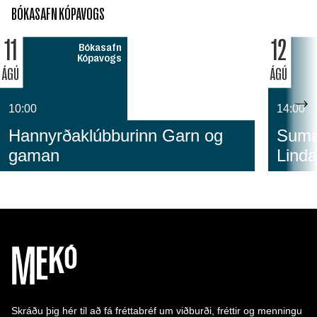
BÓKASAFN KÓPAVOGS
11
12
Bókasafn
Kópavogs
ÁGÚ
ÁGÚ
10:00
14:00
Hannyrðaklúbburinn Garn og
Sumar
gaman
Linda
Skráðu þig hér til að fá fréttabréf um viðburði, fréttir og menningu