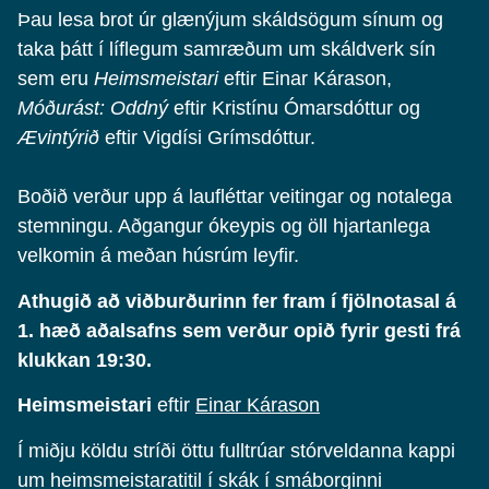
Þau lesa brot úr glænýjum skáldsögum sínum og
taka þátt í líflegum samræðum um skáldverk sín
sem eru
Heimsmeistari
eftir Einar Kárason,
Móðurást: Oddný
eftir Kristínu Ómarsdóttur og
Ævintýrið
eftir Vigdísi Grímsdóttur.
Boðið verður upp á laufléttar veitingar og notalega
stemningu. Aðgangur ókeypis og öll hjartanlega
velkomin á meðan húsrúm leyfir.
Athugið að viðburðurinn fer fram í fjölnotasal á
1. hæð aðalsafns sem verður opið fyrir gesti frá
klukkan 19:30.
Heimsmeistari
eftir
Einar Kárason
Í miðju köldu stríði öttu fulltrúar stórveldanna kappi
um heimsmeistaratitil í skák í smáborginni