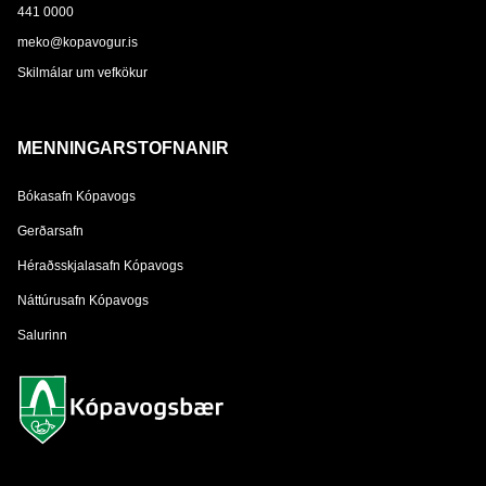
441 0000
meko@kopavogur.is
Skilmálar um vefkökur
MENNINGARSTOFNANIR
Bókasafn Kópavogs
Gerðarsafn
Héraðsskjalasafn Kópavogs
Náttúrusafn Kópavogs
Salurinn