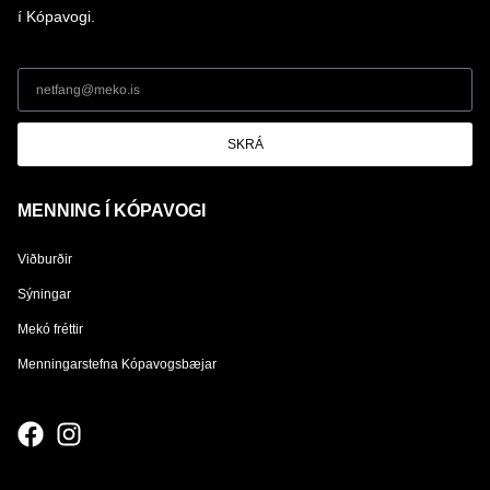
í Kópavogi.
SKRÁ
MENNING Í KÓPAVOGI
Viðburðir
Sýningar
Mekó fréttir
Menningarstefna Kópavogsbæjar