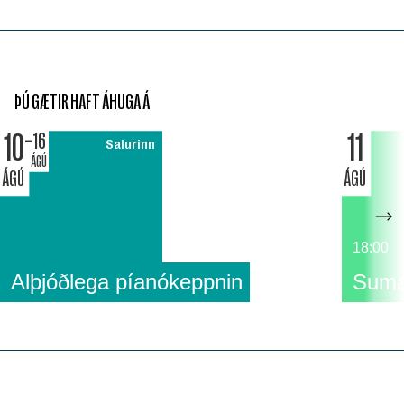
ÞÚ GÆTIR HAFT ÁHUGA Á
10
11
16
Salurinn
ÁGÚ
ÁGÚ
ÁGÚ
18:00
Alþjóðlega píanókeppnin
Suma