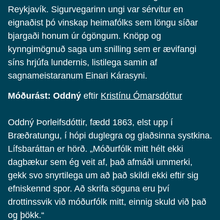
Reykjavík. Sigurvegarinn ungi var sérvitur en
eignaðist þó vinskap heimafólks sem löngu síðar
bjargaði honum úr ógöngum. Knöpp og
kynngimögnuð saga um snilling sem er ævifangi
síns hrjúfa lundernis, listilega samin af
sagnameistaranum Einari Kárasyni.
Móðurást: Oddný
eftir
Kristínu Ómarsdóttur
Oddný Þorleifsdóttir, fædd 1863, elst upp í
Bræðratungu, í hópi duglegra og glaðsinna systkina.
Lífsbaráttan er hörð. „Móðurfólk mitt hélt ekki
dagbækur sem ég veit af, það afmáði ummerki,
gekk svo snyrtilega um að það skildi ekki eftir sig
efniskennd spor. Að skrifa söguna eru því
drottinssvik við móðurfólk mitt, einnig skuld við það
og þökk.“