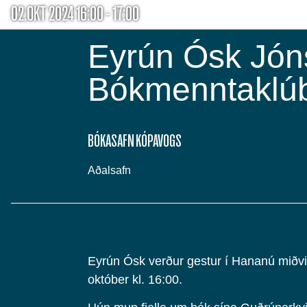
02.OKT 2024 16:00 - 17:00
Eyrún Ósk Jóns
Bókmenntaklúb
BÓKASAFN KÓPAVOGS
Aðalsafn
Eyrún Ósk verður gestur í Hananú miðv
október kl. 16:00.