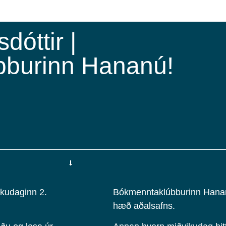
dóttir |
burinn Hananú!
ikudaginn 2.
Bókmenntaklúbburinn Hananú!
hæð aðalsafns.