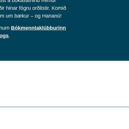
ist á bókasafninu fremur
r hinar fögru orðlistir. Komið
lum um bækur – og Hananú!
ópnum
Bókmenntaklúbburinn
vogs
.