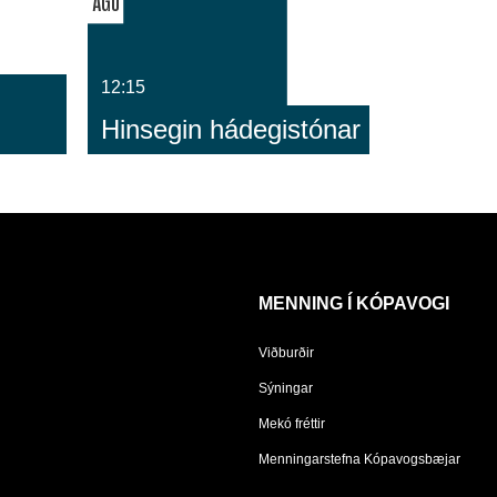
ÁGÚ
12:15
Hinsegin hádegistónar
MENNING Í KÓPAVOGI
Viðburðir
Sýningar
Mekó fréttir
Menningarstefna Kópavogsbæjar