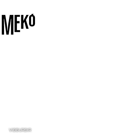
VIÐBURÐIR