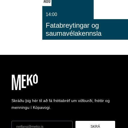
ÁGÚ
14:00
Fatabreytingar og
saumavélakennsla
Skráðu þig hér til að fá fréttabréf um viðburði, fréttir og
menningu í Kópavogi.
SKRÁ