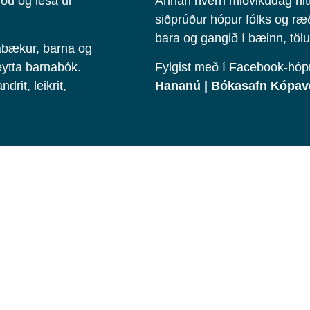
ðu og lesa úr
Annan hvern miðvikudag hitt
siðprúður hópur fólks og ræði
bara og gangið í bæinn, tö
ðabækur, barna og
ytta barnabók.
Fylgist með í Facebook-h
rit, leikrit,
Hananú | Bókasafn Kópa