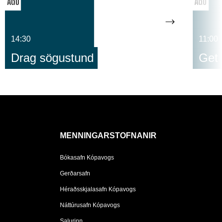
ÁGÚ
ÁGÚ
14:30
11:00
Drag sögustund
Get 
MENNINGARSTOFNANIR
Bókasafn Kópavogs
Gerðarsafn
Héraðsskjalasafn Kópavogs
Náttúrusafn Kópavogs
Salurinn