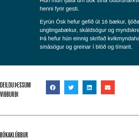
Hún mun fjalla um bók sína Guðrúnarkvi
henni fyrir gesti.
Eyrún Ósk hefur gefið út 16 bækur, ljó
unglingabækur, skáldsögur og myndskre
Þá hefur hún einnig skrifað kvikmyndahand
smásögur og greinar í blöð og tímarit.
DEILDU ÞESSUM
VIÐBURÐI
BÓKAKLÚBBUR