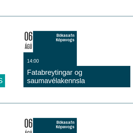
06
Bókasafn
Kópavogs
ÁGÚ
14:00
Fatabreytingar og
S
saumavélakennsla
06
Bókasafn
Kópavogs