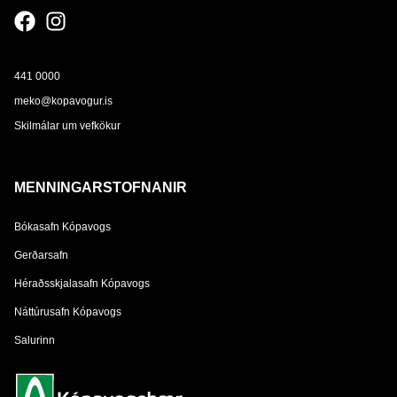
441 0000
meko@kopavogur.is
Skilmálar um vefkökur
MENNINGARSTOFNANIR
Bókasafn Kópavogs
Gerðarsafn
Héraðsskjalasafn Kópavogs
Náttúrusafn Kópavogs
Salurinn