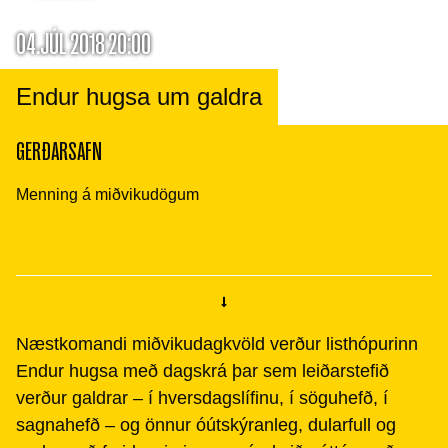
04.JÚL 2018 20:00
Endur hugsa um galdra
GERÐARSAFN
Menning á miðvikudögum
Næstkomandi miðvikudagkvöld verður listhópurinn
Endur hugsa með dagskrá þar sem leiðarstefið
verður galdrar – í hversdagslífinu, í söguhefð, í
sagnahefð – og önnur óútskýranleg, dularfull og