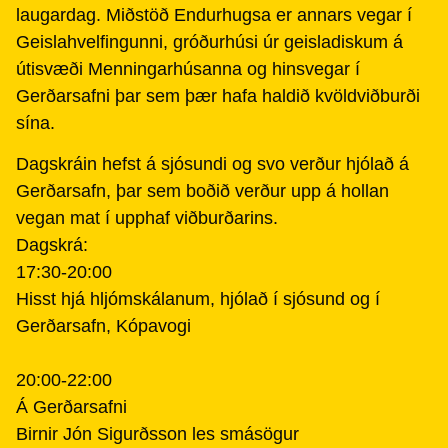
laugardag. Miðstöð Endurhugsa er annars vegar í
Geislahvelfingunni, gróðurhúsi úr geisladiskum á
útisvæði Menningarhúsanna og hinsvegar í
Gerðarsafni þar sem þær hafa haldið kvöldviðburði
sína.
Dagskráin hefst á sjósundi og svo verður hjólað á
Gerðarsafn, þar sem boðið verður upp á hollan
vegan mat í upphaf viðburðarins.
Dagskrá:
17:30-20:00
Hisst hjá hljómskálanum, hjólað í sjósund og í
Gerðarsafn, Kópavogi
20:00-22:00
Á Gerðarsafni
Birnir Jón Sigurðsson les smásögur