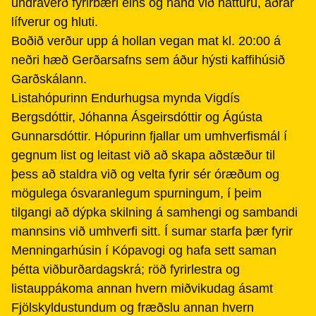
undraverð fyrirbæri eins og nánd við náttúru, aðrar
lífverur og hluti.
Boðið verður upp á hollan vegan mat kl. 20:00 á
neðri hæð Gerðarsafns sem áður hýsti kaffihúsið
Garðskálann.
Listahópurinn Endurhugsa mynda Vigdís
Bergsdóttir, Jóhanna Ásgeirsdóttir og Ágústa
Gunnarsdóttir. Hópurinn fjallar um umhverfismál í
gegnum list og leitast við að skapa aðstæður til
þess að staldra við og velta fyrir sér óræðum og
mögulega ósvaranlegum spurningum, í þeim
tilgangi að dýpka skilning á samhengi og sambandi
mannsins við umhverfi sitt. Í sumar starfa þær fyrir
Menningarhúsin í Kópavogi og hafa sett saman
þétta viðburðardagskrá; röð fyrirlestra og
listauppákoma annan hvern miðvikudag ásamt
Fjölskyldustundum og fræðslu annan hvern