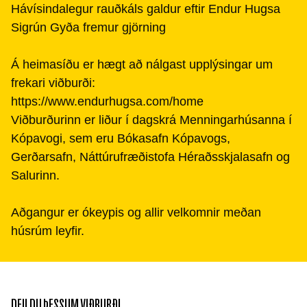
Hávísindalegur rauðkáls galdur eftir Endur Hugsa
Sigrún Gyða fremur gjörning
Á heimasíðu er hægt að nálgast upplýsingar um
frekari viðburði:
https://www.endurhugsa.com/home
Viðburðurinn er liður í dagskrá Menningarhúsanna í
Kópavogi, sem eru Bókasafn Kópavogs,
Gerðarsafn, Náttúrufræðistofa Héraðsskjalasafn og
Salurinn.
Aðgangur er ókeypis og allir velkomnir meðan
húsrúm leyfir.
DEILDU ÞESSUM VIÐBURÐI