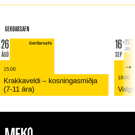
GERÐARSAFN
26
16
25
Gerðarsafn
JAN
ÁGÚ
SEP
15:00
18:00
Krakkaveldi – kosningasmiðja
(7-11 ára)
Valge