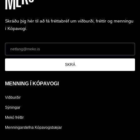
Skráðu þig hér til að fá fréttabréf um viðburði, fréttir og menningu
í Kópavogi.
SKRÁ
MENNING Í KÓPAVOGI
Viðburðir
Sýningar
Mekó fréttir
Menningarstefna Kópavogsbæjar