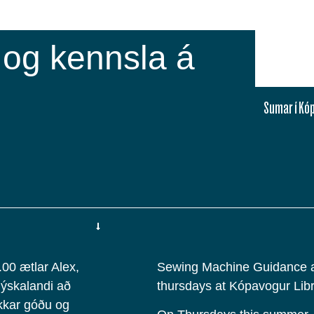
 og kennsla á
Sumar í Kó
00 ætlar Alex,
Sewing Machine Guidance an
Þýskalandi að
thursdays at Kópavogur Lib
kkar góðu og