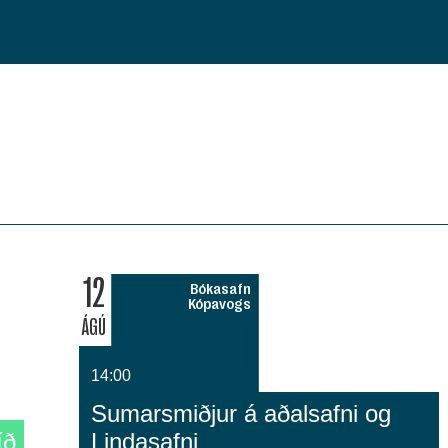
12
Bókasafn
Kópavogs
ÁGÚ
14:00
Sumarsmiðjur á aðalsafni og
íð
Lindasafni