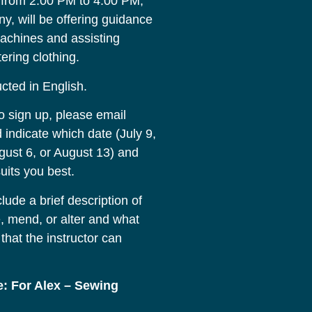
from 2:00 PM to 4:00 PM,
y, will be offering guidance
achines and assisting
ering clothing.
ucted in English.
To sign up, please email
indicate which date (July 9,
ugust 6, or August 13) and
uits you best.
lude a brief description of
, mend, or alter and what
 that the instructor can
e: For Alex – Sewing