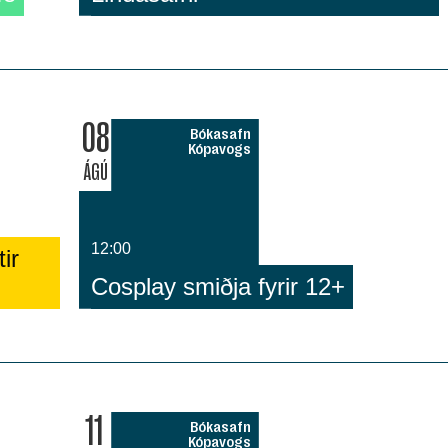
08
Bókasafn
Kópavogs
ÁGÚ
12:00
ir
Cosplay smiðja fyrir 12+
11
Bókasafn
Kópavogs