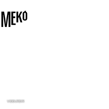
VIÐBURÐIR