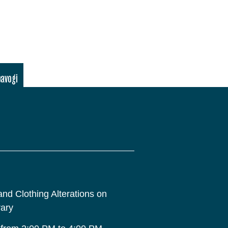
pavogi
d Clothing Alterations on
rary