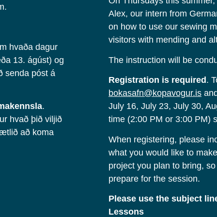
On Thursdays this summer, 
m.
Alex, our intern from German
on how to use our sewing m
visitors with mending and alt
am hvaða dagur
t eða 13. ágúst) og
The instruction will be cond
ð senda póst á
Registration is required
. 
bokasafn@kopavogur.is
and 
aumakennsla
.
July 16, July 23, July 30, A
r hvað þið viljið
time (2:00 PM or 3:00 PM) s
 ætlið að koma
When registering, please inc
what you would like to make
project you plan to bring, so
prepare for the session.
Please use the subject lin
Lessons