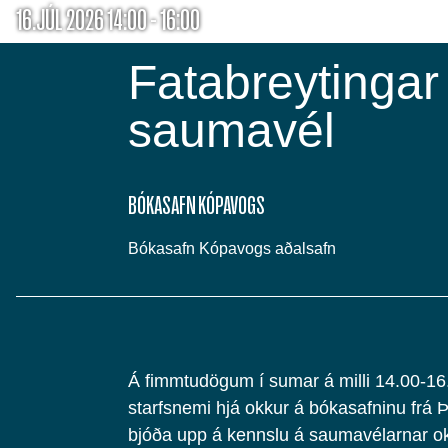
16.JÚL 2026 14:00 - 16:00
Fatabreytingar
saumavél
BÓKASAFN KÓPAVOGS
Bókasafn Kópavogs aðalsafn
Á fimmtudögum í sumar á milli 14.00-16.
starfsnemi hjá okkur á bókasafninu frá 
bjóða upp á kennslu á saumavélarnar o