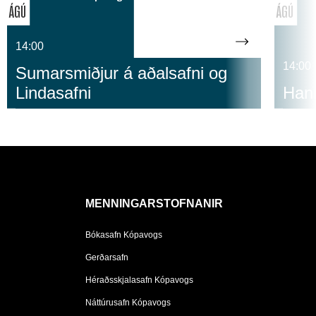
ÁGÚ
ÁGÚ
14:00
14:00
Sumarsmiðjur á aðalsafni og
Lindasafni
Hann
MENNINGARSTOFNANIR
Bókasafn Kópavogs
Gerðarsafn
Héraðsskjalasafn Kópavogs
Náttúrusafn Kópavogs