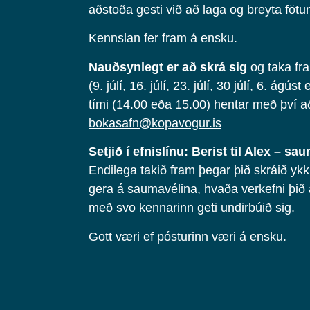
aðstoða gesti við að laga og breyta fötu
Kennslan fer fram á ensku.
Nauðsynlegt er að skrá sig
og taka fr
(9. júlí, 16. júlí, 23. júlí, 30 júlí, 6. ágús
tími (14.00 eða 15.00) hentar með því a
bokasafn@kopavogur.is
Setjið í efnislínu: Berist til Alex – s
Endilega takið fram þegar þið skráið ykku
gera á saumavélina, hvaða verkefni þið
með svo kennarinn geti undirbúið sig.
Gott væri ef pósturinn væri á ensku.