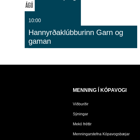
ÁGÚ
10:00
Hannyrðaklúbburinn Garn og
gaman
MENNING Í KÓPAVOGI
Viðburðir
Sýningar
Mekó fréttir
Menningarstefna Kópavogsbæjar