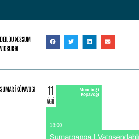
DEILDU ÞESSUM
VIÐBURÐI
11
SUMAR Í KÓPAVOGI
Menning í
Kópavogi
ÁGÚ
18:00
Sumarganga | Vatnsendahl