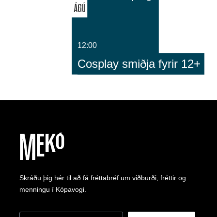
ÁGÚ
12:00
Cosplay smiðja fyrir 12+
Skráðu þig hér til að fá fréttabréf um viðburði, fréttir og
menningu í Kópavogi.