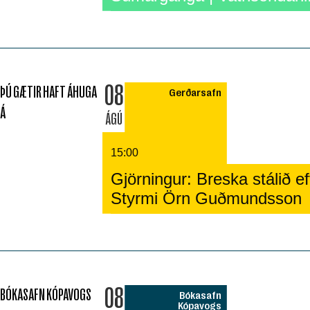
08
ÞÚ GÆTIR HAFT ÁHUGA
Gerðarsafn
Á
ÁGÚ
15:00
Gjörningur: Breska stálið eft
Styrmi Örn Guðmundsson
08
BÓKASAFN KÓPAVOGS
Bókasafn
Kópavogs