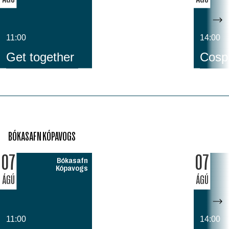
11:00
14:00
Get together
Cospl
BÓKASAFN KÓPAVOGS
07
07
Bókasafn
Kópavogs
ÁGÚ
ÁGÚ
11:00
14:00