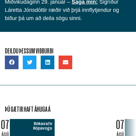
Miðvikudaginn 29. janúar –
Saga mín:
Sigríður
Láretta Jónsdóttir ræðir við þrjá innflytjendur og
biður þá um að deila sögu sinni.
DEILDU ÞESSUM VIÐBURÐI
ÞÚ GÆTIR HAFT ÁHUGA Á
07
07
Bókasafn
Kópavogs
ÁGÚ
ÁGÚ