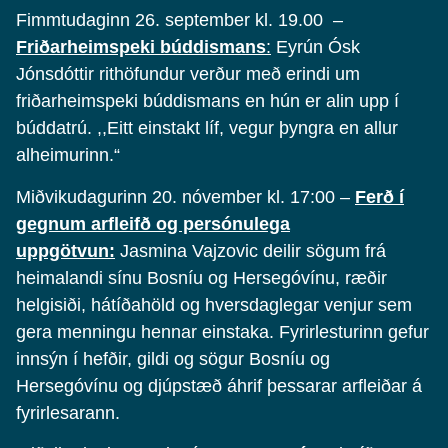
Fimmtudaginn 26. september kl. 19.00 –
Friðarheimspeki búddismans
:
Eyrún Ósk
Jónsdóttir rithöfundur verður með erindi um
friðarheimspeki búddismans en hún er alin upp í
búddatrú. ,,Eitt einstakt líf, vegur þyngra en allur
alheimurinn.“
Miðvikudagurinn 20. nóvember kl. 17:00 –
Ferð í
gegnum arfleifð og persónulega
uppgötvun:
Jasmina Vajzovic deilir sögum frá
heimalandi sínu Bosníu og Hersegóvínu, ræðir
helgisiði, hátíðahöld og hversdaglegar venjur sem
gera menningu hennar einstaka. Fyrirlesturinn gefur
innsýn í hefðir, gildi og sögur Bosníu og
Hersegóvínu og djúpstæð áhrif þessarar arfleiðar á
fyrirlesarann.