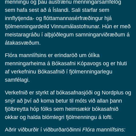
menningu og þau austrænu menningarsamfélög
sem hafa sest að á Íslandi. Sali starfar sem
innflytjenda- og flóttamannasérfræðingur hjá
fjölmenningardeild Vinnumálastofnunar. Hún er með
meistaragráðu í alþjóðlegum samningarviðræðum á
átakasvæðum.
Flóra mannlífsins er erindaröð um ólíka
menningarheima á Bókasafni Kópavogs og er hluti
af verkefninu Bókasafnið í fjölmenningarlegu
samfélagi.
Verkefnið er styrkt af bókasafnasjóði og Nordplus og
snýr að því að koma betur til móts við allan þann
fjölbreytta hóp fólks sem heimsækir bókasafnið
okkar og halda blómlegri fjölmenningu á lofti.
Aðrir viðburðir í viðburðaröðinni
Flóra mannlífsins: