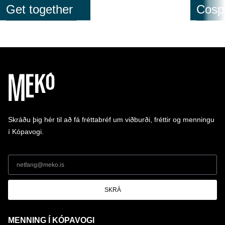
Get together
Cospl
Skráðu þig hér til að fá fréttabréf um viðburði, fréttir og menningu
í Kópavogi.
SKRÁ
MENNING Í KÓPAVOGI