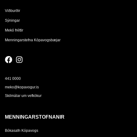
Viðburðir
Sýningar
Mekó fréttir
Menningarstefna Kópavogsbæjar
441 0000
meko@kopavogur.is
Skilmálar um vefkökur
MENNINGARSTOFNANIR
Bókasafn Kópavogs