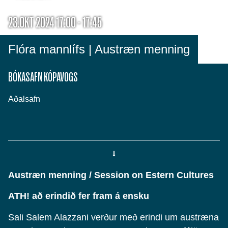
23.OKT 2024 17:00 - 17:45
Flóra mannlífs | Austræn menning
BÓKASAFN KÓPAVOGS
Aðalsafn
Austræn menning / Session on Estern Cultures
ATH! að erindið fer fram á ensku
Sali Salem Alazzani verður með erindi um austræna