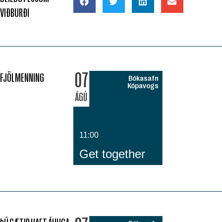
VIÐBURÐI
07
FJÖLMENNING
Bókasafn
Kópavogs
ÁGÚ
11:00
Get together