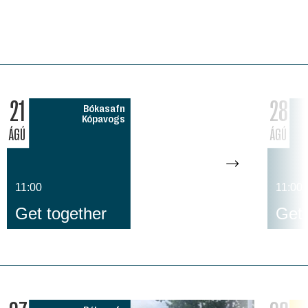
21
28
Bókasafn
Kópavogs
ÁGÚ
ÁGÚ
11:00
11:00
Get together
Get 