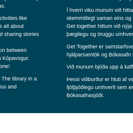
us.
Í hverri viku munum við hitt
ivities like
skemmtilegt saman eins og að
s all about
Get together hittum við nýja
d sharing stories
þægilegu og öruggu umhverf
Get Together er samstarfsve
ion between
hjálparsamtök og Bókasafn
in Kópavogur.
yone!
Við munum bjóða upp á kaff
The library in a
Þessi viðburður er hluti af 
lus and
fjölþjóðlegu umhverfi sem er
Bókasafnasjóði.