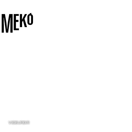
VIÐBURÐIR