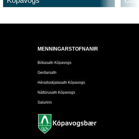
Kópavogs
Cosp
MENNINGARSTOFNANIR
Bókasafn Kópavogs
Gerðarsafn
Héraðsskjalasafn Kópavogs
Náttúrusafn Kópavogs
Salurinn