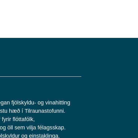
gan fjölskyldu- og vinahitting
stu hæð í Tilraunastofunni.
fyrir flóttafólk,
 og öll sem vilja félagsskap.
ölskyldur og einstaklinga.