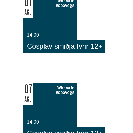
07
Bókasafn
Kópavogs
ÁGÚ
14:00
Cosplay smiðja fyrir 12+
07
Bókasafn
Kópavogs
ÁGÚ
14:00