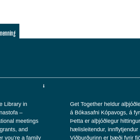
lmenning
e Library in
Get Together heldur alþjóðle
unastofa –
á Bókasafni Kópavogs, á fyr
tional meetings
Þetta er alþjóðlegur hittingur 
grants, and
hælisleitendur, innflytjendur
 you’re a family
Viðburðurinn er bæði fyrir fj