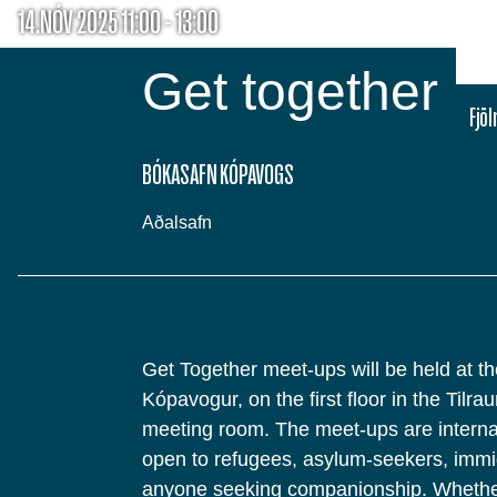
14.NÓV 2025 11:00 - 13:00
Get together
Fjö
BÓKASAFN KÓPAVOGS
Aðalsafn
Get Together meet-ups will be held at th
Kópavogur, on the first floor in the Tilra
meeting room. The meet-ups are interna
open to refugees, asylum-seekers, immi
anyone seeking companionship. Whether