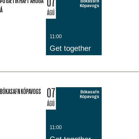
07
ÞÚ GÆTIR HAFT ÁHUGA
Bókasafn
Kópavogs
Á
ÁGÚ
11:00
Get together
07
BÓKASAFN KÓPAVOGS
Bókasafn
Kópavogs
ÁGÚ
11:00