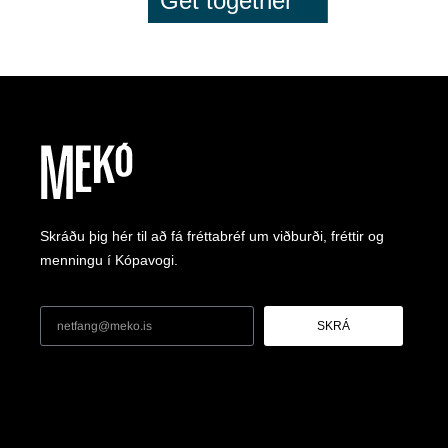
Get together
Skráðu þig hér til að fá fréttabréf um viðburði, fréttir og
menningu í Kópavogi.
SKRÁ