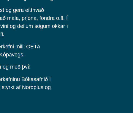
ast og gera eitthvað
 mála, prjóna, föndra o.fl. Í
 vini og deilum sögum okkar í
i.
rkefni milli GETA
 Kópavogs.
i og með því!
verkefninu Bókasafnið í
 styrkt af Nordplus og