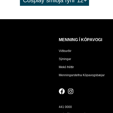
Cosplay smiðja fyrir 12+
MENNING Í KÓPAVOGI
Viðburðir
Sýningar
Mekó fréttir
Menningarstefna Kópavogsbæjar
441 0000