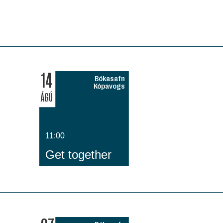
14
Bókasafn
Kópavogs
ÁGÚ
11:00
Get together