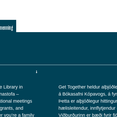
lmenning
e Library in
Get Together heldur alþjóðle
unastofa –
á Bókasafni Kópavogs, á fyr
tional meetings
Þetta er alþjóðlegur hittingur 
grants, and
hælisleitendur, innflytjendur
 you’re a family
Viðburðurinn er bæði fyrir fj