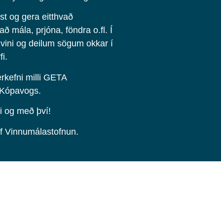
ast og gera eitthvað
 mála, prjóna, föndra o.fl. Í
 vini og deilum sögum okkar í
i.
rkefni milli GETA
 Kópavogs.
i og með því!
af Vinnumálastofnun.