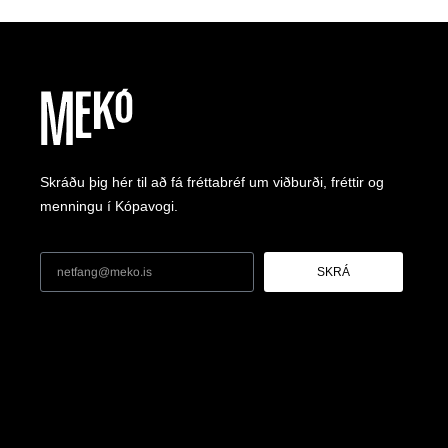
Skráðu þig hér til að fá fréttabréf um viðburði, fréttir og
menningu í Kópavogi.
SKRÁ