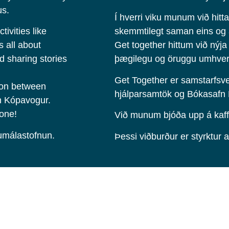
us.
Í hverri viku munum við hitt
ivities like
skemmtilegt saman eins og að
s all about
Get together hittum við nýja
d sharing stories
þægilegu og öruggu umhverf
Get Together er samstarfsve
ion between
hjálparsamtök og Bókasafn
in Kópavogur.
yone!
Við munum bjóða upp á kaff
umálastofnun.
Þessi viðburður er styrktur 