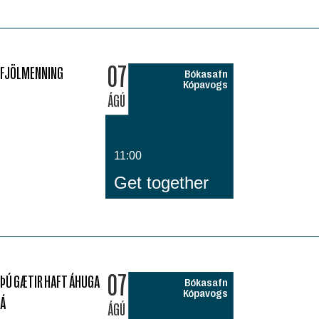
07
FJÖLMENNING
Bókasafn
Kópavogs
ÁGÚ
11:00
Get together
07
ÞÚ GÆTIR HAFT ÁHUGA
Bókasafn
Kópavogs
Á
ÁGÚ