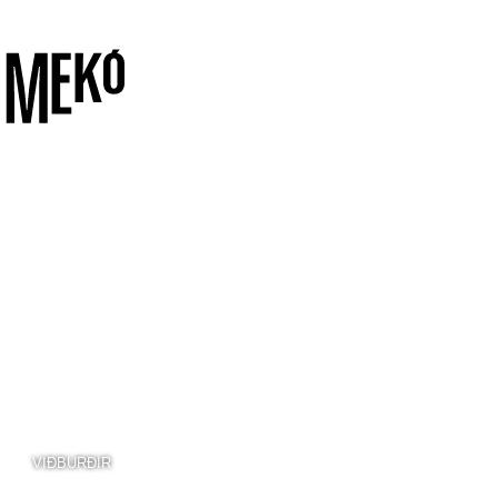
VIÐBURÐIR