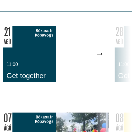
21
28
Bókasafn
Kópavogs
ÁGÚ
ÁGÚ
11:00
11:00
Get together
Get 
07
08
Bókasafn
Kópavogs
ÁGÚ
ÁGÚ