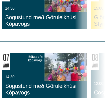
14:30
15:00
Sögustund með Göruleikhúsi
Gjör
Kópavogs
Sty
07
08
Bókasafn
Kópavogs
ÁGÚ
ÁGÚ
14:30
12:00
Sögustund með Göruleikhúsi
Kópavogs
Cosp