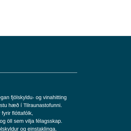
gan fjölskyldu- og vinahitting
stu hæð í Tilraunastofunni.
fyrir flóttafólk,
 og öll sem vilja félagsskap.
ölskyldur og einstaklinga.