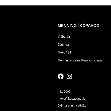
MENNING Í KÓPAVOGI
Viðburðir
Sýningar
Mekó fréttir
Menningarstefna Kópavogsbæjar
441 0000
meko@kopavogur.is
Skilmálar um vefkökur