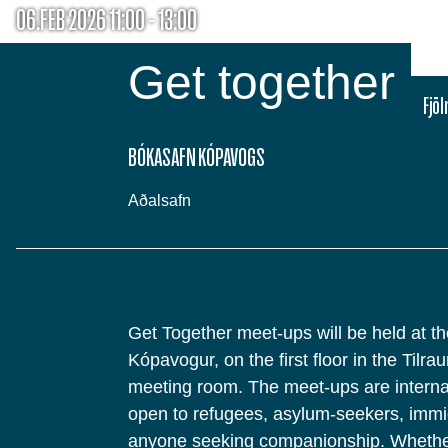
06.FEB 2026 11:00 - 13:00
Get together
Fjö
BÓKASAFN KÓPAVOGS
Aðalsafn
Get Together meet-ups will be held at th
Kópavogur, on the first floor in the Tilra
meeting room. The meet-ups are interna
open to refugees, asylum-seekers, immi
anyone seeking companionship. Whether