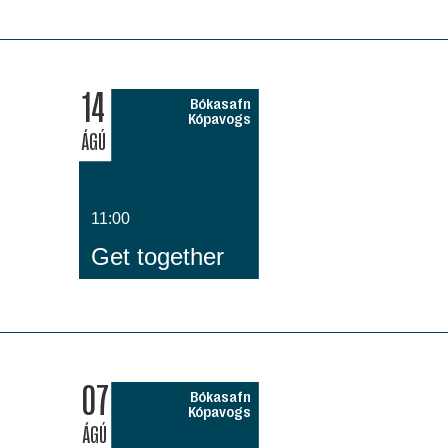
14
Bókasafn
Kópavogs
ÁGÚ
11:00
Get together
07
Bókasafn
Kópavogs
ÁGÚ