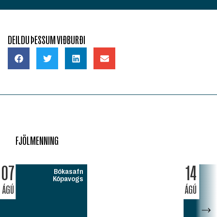
DEILDU ÞESSUM VIÐBURÐI
FJÖLMENNING
07
14
Bókasafn
Kópavogs
ÁGÚ
ÁGÚ