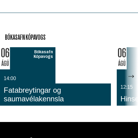
BÓKASAFN KÓPAVOGS
06
06
Bókasafn
Kópavogs
ÁGÚ
ÁGÚ
14:00
12:15
Fatabreytingar og
saumavélakennsla
Hinse