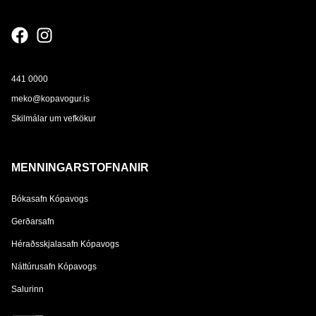
441 0000
meko@kopavogur.is
Skilmálar um vefkökur
MENNINGARSTOFNANIR
Bókasafn Kópavogs
Gerðarsafn
Héraðsskjalasafn Kópavogs
Náttúrusafn Kópavogs
Salurinn