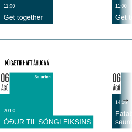
11:00
11:00
Get together
Get t
ÞÚ GÆTIR HAFT ÁHUGA Á
06
06
Salurinn
ÁGÚ
ÁGÚ
14:00
20:00
Fatab
ÓÐUR TIL SÖNGLEIKSINS
saum