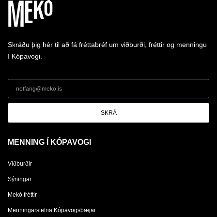
Skráðu þig hér til að fá fréttabréf um viðburði, fréttir og menningu
í Kópavogi.
SKRÁ
MENNING Í KÓPAVOGI
Viðburðir
Sýningar
Mekó fréttir
Menningarstefna Kópavogsbæjar