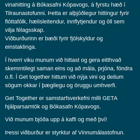
vinahitting á Bókasafni Kópavogs, á fyrstu hæð í
Tilraunastofunni. Þetta er alþjóðlegur hittingur fyrir
flóttafólk, hælisleitendur, innflytjendur og öll sem
vilja félagsskap.
Viðburðurinn er bæði fyrir fjölskyldur og
einstaklinga.
Í hverri viku munum við hittast og gera eitthvað
skemmtilegt saman eins og að mála, prjóna, föndra
o.fl. Í Get together hittum við nýja vini og deilum
sögum okkar í þægilegu og öruggu umhverfi.
Get Together er samstarfsverkefni milli GETA
hjálparsamtök og Bókasafn Kópavogs.
Við munum bjóða upp á kaffi og með því!
Þessi viðburður er styrktur af Vinnumálastofnun.