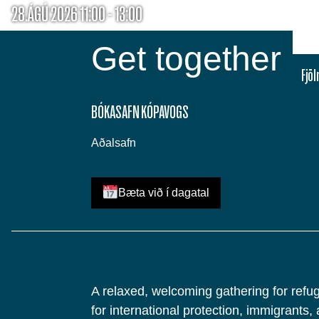
28.ÁGÚ 2026 11:00 - 13:00
Get together
Fjö
BÓKASAFN KÓPAVOGS
Aðalsafn
Bæta við í dagatal
A relaxed, welcoming gathering for refu
for international protection, immigrants