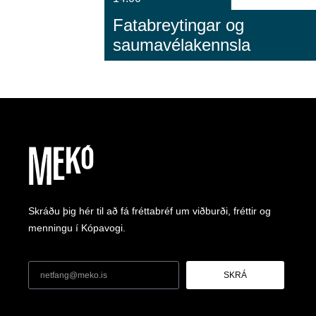
Fatabreytingar og
saumavélakennsla
Skráðu þig hér til að fá fréttabréf um viðburði, fréttir og
menningu í Kópavogi.
SKRÁ