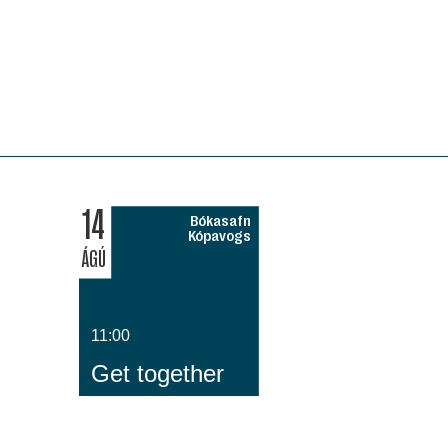
14
Bókasafn
Kópavogs
ÁGÚ
11:00
Get together