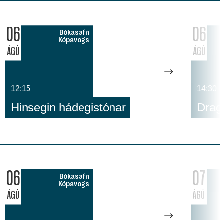
06
06
Bókasafn
Kópavogs
ÁGÚ
ÁGÚ
12:15
14:30
Hinsegin hádegistónar
Dra
06
07
Bókasafn
Kópavogs
ÁGÚ
ÁGÚ