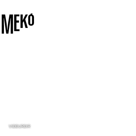
VIÐBURÐIR