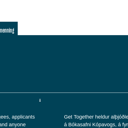
lmenning
gees, applicants
Get Together heldur alþjóðle
, and anyone
á Bókasafni Kópavogs, á fyr