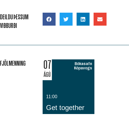
DEILDU ÞESSUM
VIÐBURÐI
07
FJÖLMENNING
Bókasafn
Kópavogs
ÁGÚ
11:00
Get together