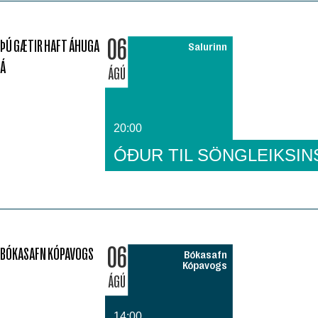
06
ÞÚ GÆTIR HAFT ÁHUGA
Salurinn
Á
ÁGÚ
20:00
ÓÐUR TIL SÖNGLEIKSIN
06
BÓKASAFN KÓPAVOGS
Bókasafn
Kópavogs
ÁGÚ
14:00