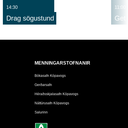
14:30
11:00
Drag sögustund
Get 
MENNINGARSTOFNANIR
Bókasafn Kópavogs
Gerðarsafn
Héraðsskjalasafn Kópavogs
Náttúrusafn Kópavogs
Salurinn