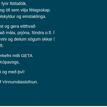
fyrir flóttafólk,
 og öll sem vilja félagsskap.
ölskyldur og einstaklinga.
ast og gera eitthvað
 mála, prjóna, föndra o.fl. Í
 vini og deilum sögum okkar í
i.
rkefni milli GETA
 Kópavogs.
i og með því!
af Vinnumálastofnun.