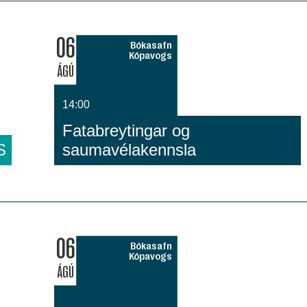
06
Bókasafn
Kópavogs
ÁGÚ
14:00
Fatabreytingar og
S
saumavélakennsla
06
Bókasafn
Kópavogs
ÁGÚ