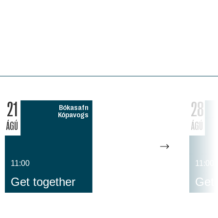
21
28
Bókasafn
Kópavogs
ÁGÚ
ÁGÚ
11:00
11:00
Get together
Get 