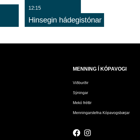
12:15
Hinsegin hádegistónar
MENNING Í KÓPAVOGI
Viðburðir
Sýningar
Mekó fréttir
Menningarstefna Kópavogsbæjar