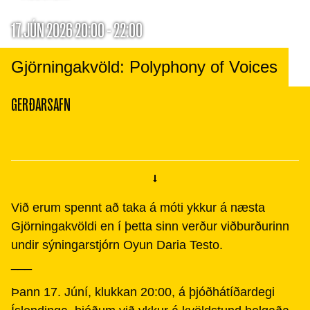
17.JÚN 2026 20:00 - 22:00
Gjörningakvöld: Polyphony of Voices
GERÐARSAFN
Við erum spennt að taka á móti ykkur á næsta
Gjörningakvöldi en í þetta sinn verður viðburðurinn
undir sýningarstjórn Oyun Daria Testo.
___
Þann 17. Júní, klukkan 20:00, á þjóðhátíðardegi