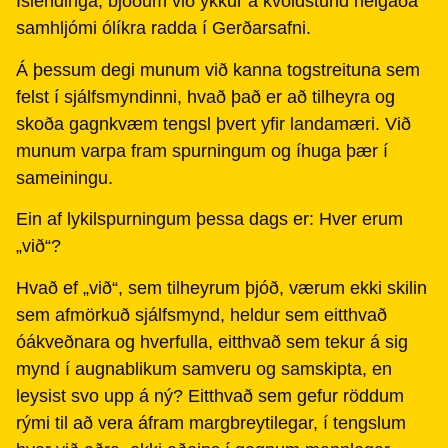
Íslendinga, bjóðum við ykkur á kvöldstund helgaða
samhljómi ólíkra radda í Gerðarsafni.
Á þessum degi munum við kanna togstreituna sem
felst í sjálfsmyndinni, hvað það er að tilheyra og
skoða gagnkvæm tengsl þvert yfir landamæri. Við
munum varpa fram spurningum og íhuga þær í
sameiningu.
Ein af lykilspurningum þessa dags er: Hver erum
„við“?
Hvað ef „við“, sem tilheyrum þjóð, værum ekki skilin
sem afmörkuð sjálfsmynd, heldur sem eitthvað
óákveðnara og hverfulla, eitthvað sem tekur á sig
mynd í augnablikum samveru og samskipta, en
leysist svo upp á ný? Eitthvað sem gefur röddum
rými til að vera áfram margbreytilegar, í tengslum