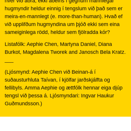
hver við aðra, ekki aðeins í gegnum mannlegar
hugmyndir heldur einnig í tengslum við það sem er
meira-en-mannlegt (e. more-than-human). Hvað ef
við upplifðum hugmyndina um þjóð ekki sem eina
sameiginlega rödd, heldur sem fjölradda kór?
Listafólk: Aephie Chen, Martyna Daniel, Diana
Burkot, Magdalena Tworek and Janosch Bela Kratz.
___
(Ljósmynd: Aephie Chen við Beinan-á í
suðausturhluta Taívan, í kjölfar jarðskjálfta og
fellibyls. Amma Aephie og ættfólk hennar eiga djúp
tengsl við þessa á. Ljósmyndari: Ingvar Haukur
Guðmundsson.)