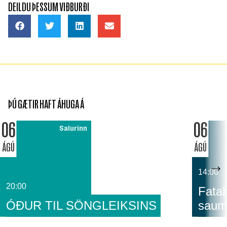
DEILDU ÞESSUM VIÐBURÐI
ÞÚ GÆTIR HAFT ÁHUGA Á
06
06
Salurinn
ÁGÚ
ÁGÚ
14:00
20:00
Fatab
ÓÐUR TIL SÖNGLEIKSINS
saum