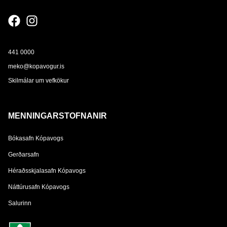
441 0000
meko@kopavogur.is
Skilmálar um vefkökur
MENNINGARSTOFNANIR
Bókasafn Kópavogs
Gerðarsafn
Héraðsskjalasafn Kópavogs
Náttúrusafn Kópavogs
Salurinn