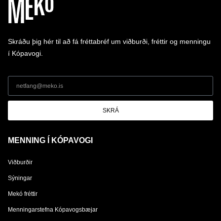
Skráðu þig hér til að fá fréttabréf um viðburði, fréttir og menningu
í Kópavogi.
SKRÁ
MENNING Í KÓPAVOGI
Viðburðir
Sýningar
Mekó fréttir
Menningarstefna Kópavogsbæjar