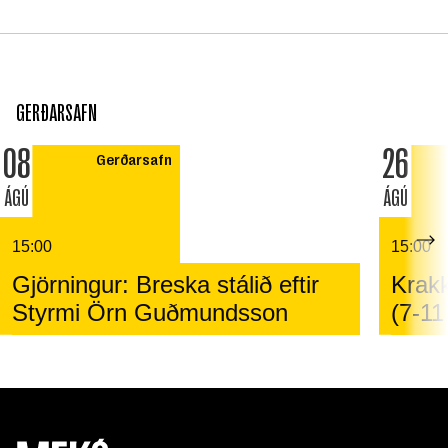
GERÐARSAFN
08
26
Gerðarsafn
ÁGÚ
ÁGÚ
15:00
15:00
Gjörningur: Breska stálið eftir
Krakk
Styrmi Örn Guðmundsson
(7-11