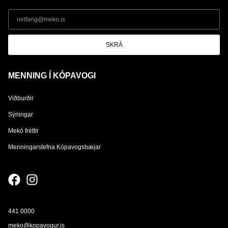
SKRÁ
MENNING Í KÓPAVOGI
Viðburðir
Sýningar
Mekó fréttir
Menningarstefna Kópavogsbæjar
441 0000
meko@kopavogur.is