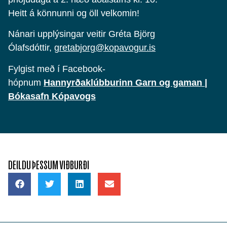
Heitt á könnunni og öll velkomin!
Nánari upplýsingar veitir Gréta Björg
Ólafsdóttir,
gretabjorg@kopavogur.is
Fylgist með í Facebook-
hópnum
Hannyrðaklúbburinn Garn og gaman |
Bókasafn Kópavogs
DEILDU ÞESSUM VIÐBURÐI