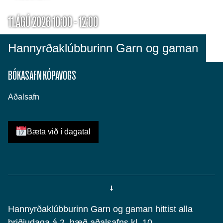
11.ÁGÚ 2026 10:00 - 12:00
Hannyrðaklúbburinn Garn og gaman
BÓKASAFN KÓPAVOGS
Aðalsafn
Bæta við í dagatal
Hannyrðaklúbburinn Garn og gaman hittist alla
þriðjudaga á 2. hæð aðalsafns kl. 10.