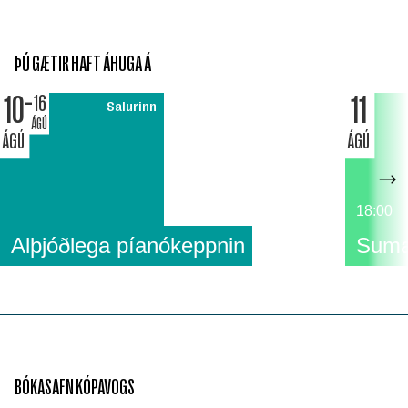
ÞÚ GÆTIR HAFT ÁHUGA Á
10
11
16
Salurinn
ÁGÚ
ÁGÚ
ÁGÚ
18:00
Alþjóðlega píanókeppnin
Suma
BÓKASAFN KÓPAVOGS