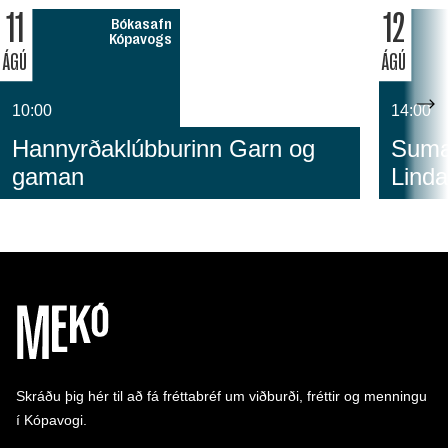
11
12
Bókasafn
Kópavogs
ÁGÚ
ÁGÚ
10:00
14:00
Hannyrðaklúbburinn Garn og
Sumar
gaman
Linda
Skráðu þig hér til að fá fréttabréf um viðburði, fréttir og menningu
í Kópavogi.