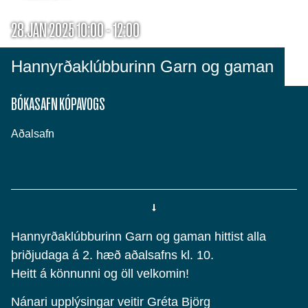
28.JAN 2025 10:00 - 12:00
Hannyrðaklúbburinn Garn og gaman
BÓKASAFN KÓPAVOGS
Aðalsafn
Hannyrðaklúbburinn Garn og gaman hittist alla
þriðjudaga á 2. hæð aðalsafns kl. 10.
Heitt á könnunni og öll velkomin!
Nánari upplýsingar veitir Gréta Björg