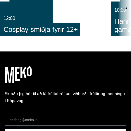
10:00
12:00
Hann
Cosplay smiðja fyrir 12+
gam
Skráðu þig hér til að fá fréttabréf um viðburði, fréttir og menningu
í Kópavogi.