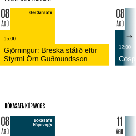
08
08
Gerðarsafn
ÁGÚ
ÁGÚ
15:00
12:00
Gjörningur: Breska stálið eftir
Styrmi Örn Guðmundsson
Cospl
BÓKASAFN KÓPAVOGS
08
11
Bókasafn
Kópavogs
ÁGÚ
ÁGÚ