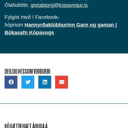
Ólafsdóttir,
gretabjorg@kopavogur.is
Fylgist með í Facebook-
hópnum
Hannyrðaklúbburinn Garn og gaman |
Bókasafn Kópavogs
DEILDU ÞESSUM VIÐBURÐI
ÞÚ GÆTIR HAFT ÁHUGA Á