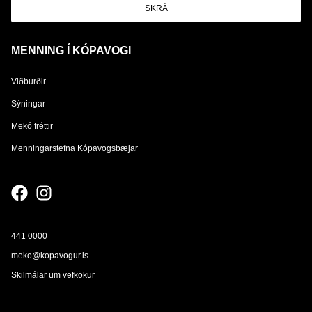
SKRÁ
MENNING Í KÓPAVOGI
Viðburðir
Sýningar
Mekó fréttir
Menningarstefna Kópavogsbæjar
441 0000
meko@kopavogur.is
Skilmálar um vefkökur