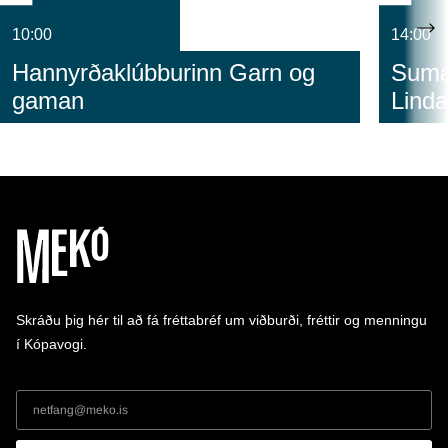
10:00
14:00
Hannyrðaklúbburinn Garn og
Sumar
gaman
Linda
Skráðu þig hér til að fá fréttabréf um viðburði, fréttir og menningu
í Kópavogi.