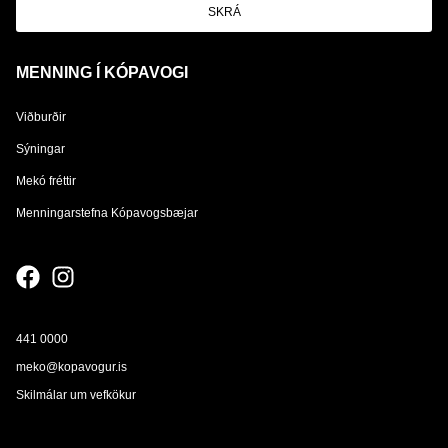
SKRÁ
MENNING Í KÓPAVOGI
Viðburðir
Sýningar
Mekó fréttir
Menningarstefna Kópavogsbæjar
441 0000
meko@kopavogur.is
Skilmálar um vefkökur