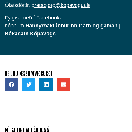
Ólafsdóttir,
gretabjorg@kopavogur.is
Fylgist með í Facebook-
hópnum
Hannyrðaklúbburinn Garn og gaman |
Bókasafn Kópavogs
DEILDU ÞESSUM VIÐBURÐI
ÞÚ GÆTIR HAFT ÁHUGA Á