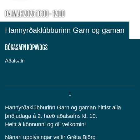
04.MAR 2025 10:00 - 12:00
Hannyrðaklúbburinn Garn og gaman
BÓKASAFN KÓPAVOGS
Aðalsafn
Hannyrðaklúbburinn Garn og gaman hittist alla
þriðjudaga á 2. hæð aðalsafns kl. 10.
Heitt á könnunni og öll velkomin!
Nánari upplýsingar veitir Gréta Björg