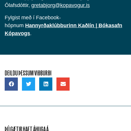
Ólafsdóttir,
gretabjorg@kopavogur.is
Fylgist með í Facebook-
hópnum
Hannyrðaklúbburinn Kaðlín | Bókasafn
Kópavogs
.
DEILDU ÞESSUM VIÐBURÐI
ÞÚ GÆTIR HAFT ÁHUGA Á