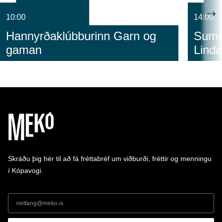
10:00
14:00
Hannyrðaklúbburinn Garn og
Sumar
gaman
Linda
Skráðu þig hér til að fá fréttabréf um viðburði, fréttir og menningu
í Kópavogi.