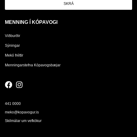
SKRÁ
MENNING Í KÓPAVOGI
Viðburðir
Sýningar
Mekó fréttir
Menningarstefna Kópavogsbæjar
441 0000
meko@kopavogur.is
Skilmálar um vefkökur