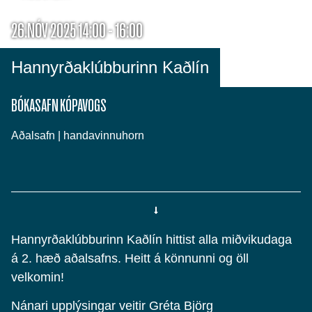
26.NÓV 2025 14:00 - 16:00
Hannyrðaklúbburinn Kaðlín
BÓKASAFN KÓPAVOGS
Aðalsafn | handavinnuhorn
Hannyrðaklúbburinn Kaðlín hittist alla miðvikudaga
á 2. hæð aðalsafns. Heitt á könnunni og öll
velkomin!
Nánari upplýsingar veitir Gréta Björg