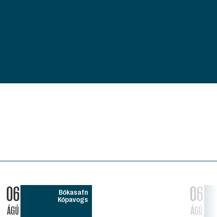
06
06
Bókasafn
Kópavogs
ÁGÚ
ÁGÚ