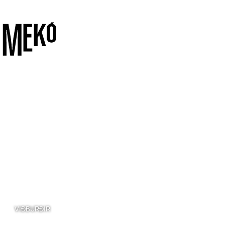
VIÐBURÐIR