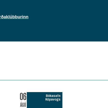
rðaklúbburinn
06
Bókasafn
Kópavogs
ÁGÚ