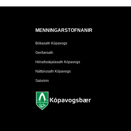
MENNINGARSTOFNANIR
Bókasafn Kópavogs
Gerðarsafn
Héraðsskjalasafn Kópavogs
Náttúrusafn Kópavogs
Salurinn