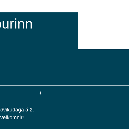
urinn
iðvikudaga á 2.
 velkomnir!