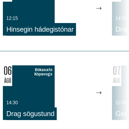
12:15
14:30
Hinsegin hádegistónar
Dra
06
07
Bókasafn
Kópavogs
ÁGÚ
ÁGÚ
14:30
11:00
Drag sögustund
Get 