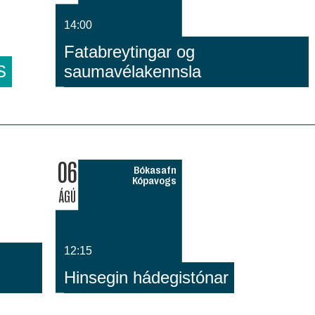
14:00
Fatabreytingar og
S
saumavélakennsla
06
Bókasafn
Kópavogs
ÁGÚ
12:15
Hinsegin hádegistónar