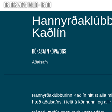
06.DES 2023 14:00 - 16:00
Hannyrðaklúbb
Kaðlín
BÓKASAFN KÓPAVOGS
Aðalsafn
Hannyrðaklúbburinn Kaðlín hittist alla m
hæð aðalsafns. Heitt á könnunni og allir