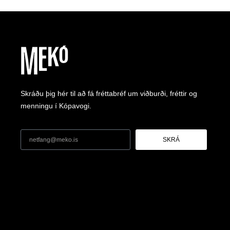
Skráðu þig hér til að fá fréttabréf um viðburði, fréttir og
menningu í Kópavogi.
SKRÁ