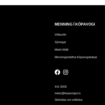
MENNING Í KÓPAVOGI
Viðburðir
Sýningar
Mekó fréttir
Menningarstefna Kópavogsbæjar
441 0000
meko@kopavogur.is
Skilmálar um vefkökur