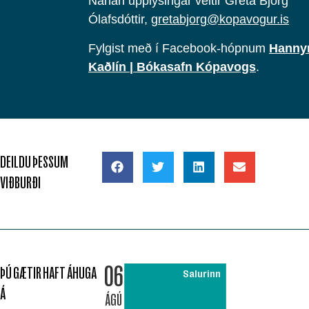
Nánari upplýsingar veitir Gréta Björg
Ólafsdóttir,
gretabjorg@kopavogur.is
Fylgist með í Facebook-hópnum
Hanny
Kaðlín | Bókasafn Kópavogs
.
DEILDU ÞESSUM
VIÐBURÐI
06
ÞÚ GÆTIR HAFT ÁHUGA
Salurinn
Á
ÁGÚ