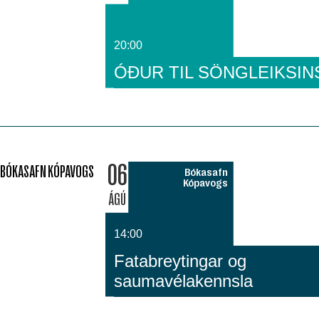
20:00
ÓÐUR TIL SÖNGLEIKSIN
06
BÓKASAFN KÓPAVOGS
Bókasafn
Kópavogs
ÁGÚ
14:00
Fatabreytingar og
saumavélakennsla