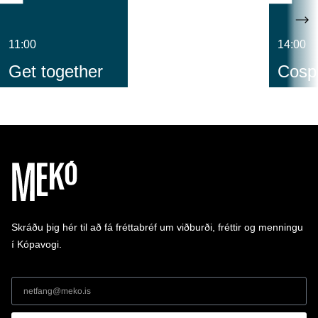
11:00
14:00
Get together
Cospl
Skráðu þig hér til að fá fréttabréf um viðburði, fréttir og menningu
í Kópavogi.