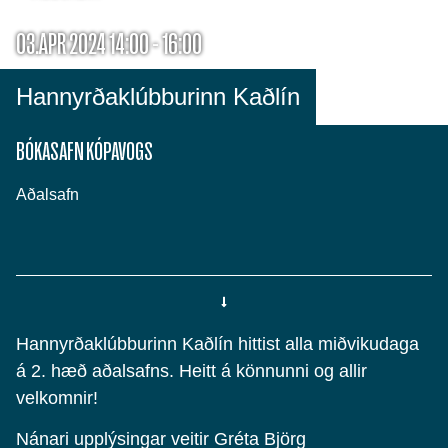
03.APR 2024 14:00 - 16:00
Hannyrðaklúbburinn Kaðlín
BÓKASAFN KÓPAVOGS
Aðalsafn
Hannyrðaklúbburinn Kaðlín hittist alla miðvikudaga
á 2. hæð aðalsafns. Heitt á könnunni og allir
velkomnir!
Nánari upplýsingar veitir Gréta Björg