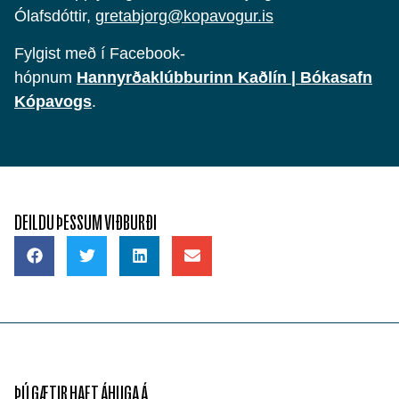
Ólafsdóttir,
gretabjorg@kopavogur.is
Fylgist með í Facebook-
hópnum
Hannyrðaklúbburinn Kaðlín | Bókasafn
Kópavogs
.
DEILDU ÞESSUM VIÐBURÐI
ÞÚ GÆTIR HAFT ÁHUGA Á