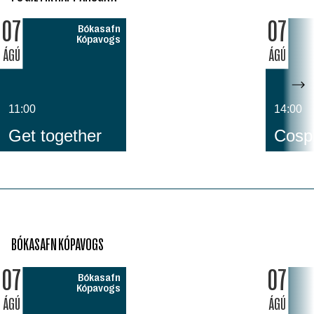
07
07
Bókasafn
Kópavogs
ÁGÚ
ÁGÚ
11:00
14:00
Get together
Cospl
BÓKASAFN KÓPAVOGS
07
07
Bókasafn
Kópavogs
ÁGÚ
ÁGÚ