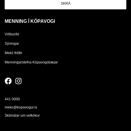
SKRÁ
MENNING Í KÓPAVOGI
Viðburðir
Sýningar
Mekó fréttir
Menningarstefna Kópavogsbæjar
441 0000
meko@kopavogur.is
Skilmálar um vefkökur