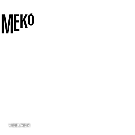
VIÐBURÐIR