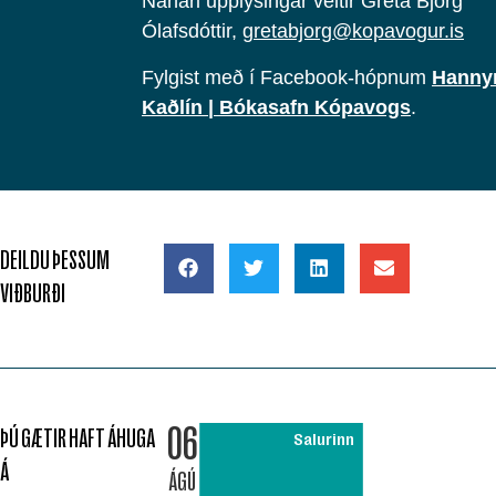
Nánari upplýsingar veitir Gréta Björg
Ólafsdóttir,
gretabjorg@kopavogur.is
Fylgist með í Facebook-hópnum
Hanny
Kaðlín | Bókasafn Kópavogs
.
DEILDU ÞESSUM
VIÐBURÐI
06
ÞÚ GÆTIR HAFT ÁHUGA
Salurinn
Á
ÁGÚ