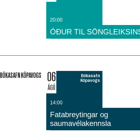
20:00
ÓÐUR TIL SÖNGLEIKSIN
06
BÓKASAFN KÓPAVOGS
Bókasafn
Kópavogs
ÁGÚ
14:00
Fatabreytingar og
saumavélakennsla