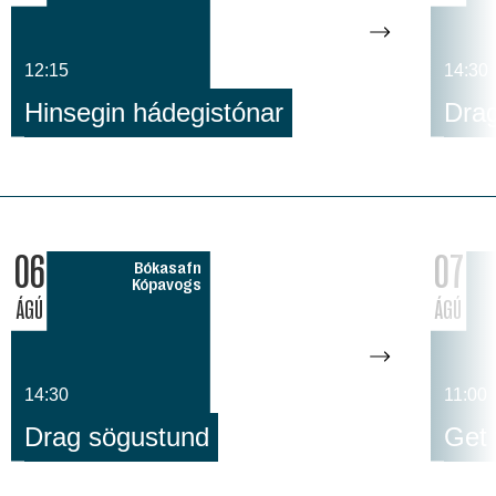
12:15
14:30
Hinsegin hádegistónar
Dra
06
07
Bókasafn
Kópavogs
ÁGÚ
ÁGÚ
14:30
11:00
Drag sögustund
Get 