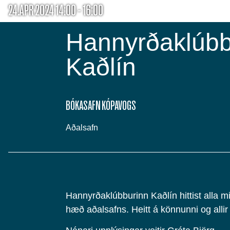
24.APR 2024 14:00 - 16:00
Hannyrðaklúbb
Kaðlín
BÓKASAFN KÓPAVOGS
Aðalsafn
Hannyrðaklúbburinn Kaðlín hittist alla m
hæð aðalsafns. Heitt á könnunni og allir