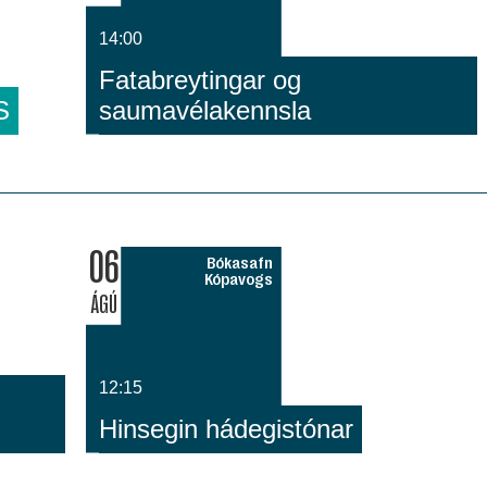
14:00
Fatabreytingar og
S
saumavélakennsla
06
Bókasafn
Kópavogs
ÁGÚ
12:15
Hinsegin hádegistónar