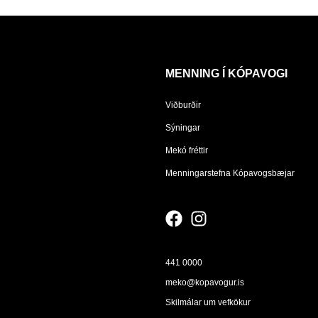
MENNING Í KÓPAVOGI
Viðburðir
Sýningar
Mekó fréttir
Menningarstefna Kópavogsbæjar
441 0000
meko@kopavogur.is
Skilmálar um vefkökur