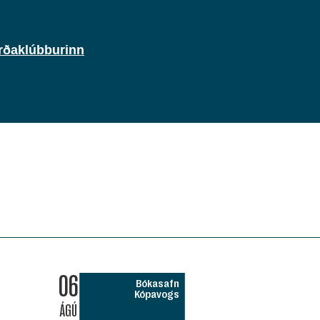
rðaklúbburinn
06
Bókasafn
Kópavogs
ÁGÚ