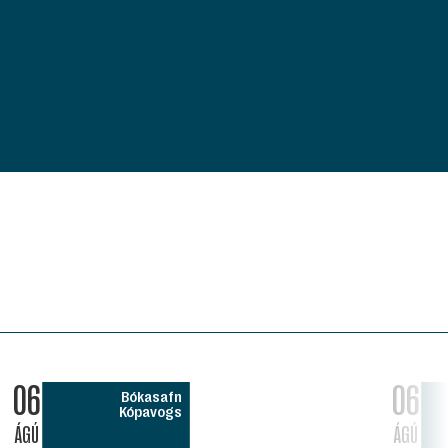
06
06
Bókasafn
Kópavogs
ÁGÚ
ÁGÚ