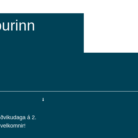
urinn
iðvikudaga á 2.
 velkomnir!