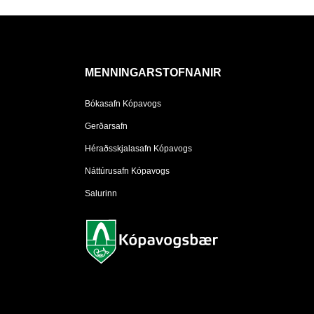
MENNINGARSTOFNANIR
Bókasafn Kópavogs
Gerðarsafn
Héraðsskjalasafn Kópavogs
Náttúrusafn Kópavogs
Salurinn