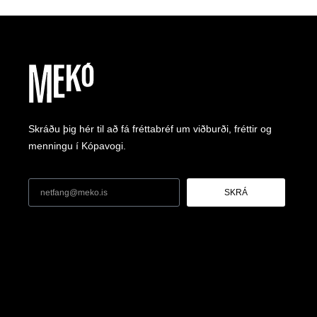
Skráðu þig hér til að fá fréttabréf um viðburði, fréttir og
menningu í Kópavogi.
SKRÁ