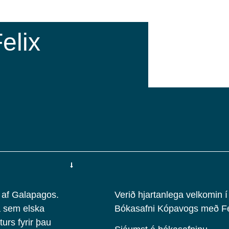
elix
n af Galapagos.
Verið hjartanlega velkomin í
a sem elska
Bókasafni Kópavogs með Fel
turs fyrir þau