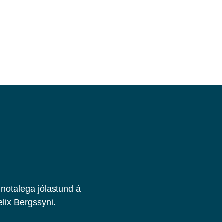
 notalega jólastund á
ix Bergssyni.