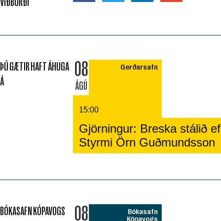
VIÐBURÐI
08
ÞÚ GÆTIR HAFT ÁHUGA
Gerðarsafn
Á
ÁGÚ
15:00
Gjörningur: Breska stálið eft
Styrmi Örn Guðmundsson
08
BÓKASAFN KÓPAVOGS
Bókasafn
Kópavogs