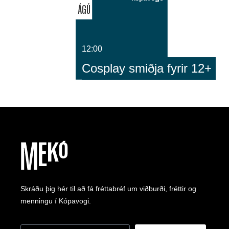
ÁGÚ
12:00
Cosplay smiðja fyrir 12+
Skráðu þig hér til að fá fréttabréf um viðburði, fréttir og
menningu í Kópavogi.