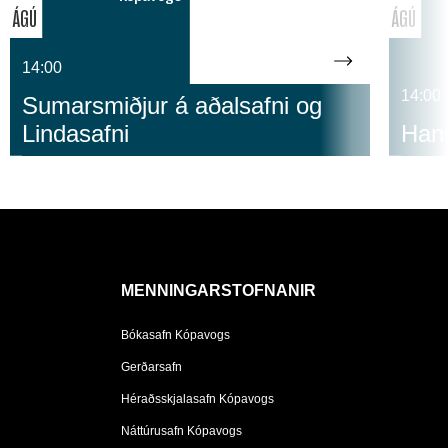
ÁGÚ
ÁGÚ
14:00
14:00
Sumarsmiðjur á aðalsafni og
Lindasafni
Hann
MENNINGARSTOFNANIR
Bókasafn Kópavogs
Gerðarsafn
Héraðsskjalasafn Kópavogs
Náttúrusafn Kópavogs