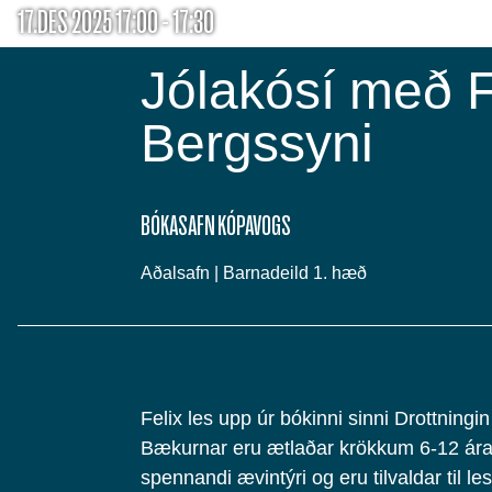
17.DES 2025 17:00 - 17:30
Jólakósí með F
Bergssyni
BÓKASAFN KÓPAVOGS
Aðalsafn | Barnadeild 1. hæð
Felix les upp úr bókinni sinni Drottningi
Bækurnar eru ætlaðar krökkum 6-12 ár
spennandi ævintýri og eru tilvaldar til les