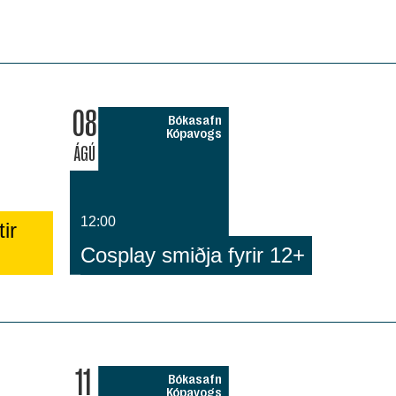
08
Bókasafn
Kópavogs
ÁGÚ
12:00
ir
Cosplay smiðja fyrir 12+
11
Bókasafn
Kópavogs