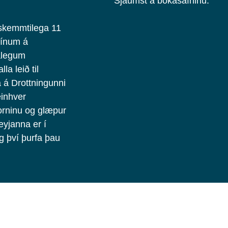
Sjáumst á bókasafninu.
 skemmtilega 11
sínum á
kalegum
la leið til
ja á Drottningunni
einhver
orninu og glæpur
eyjanna er í
g því þurfa þau