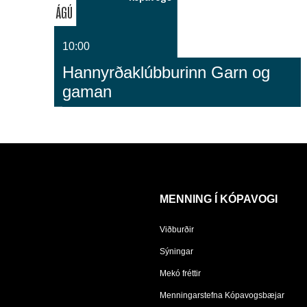
ÁGÚ
10:00
Hannyrðaklúbburinn Garn og
gaman
MENNING Í KÓPAVOGI
Viðburðir
Sýningar
Mekó fréttir
Menningarstefna Kópavogsbæjar