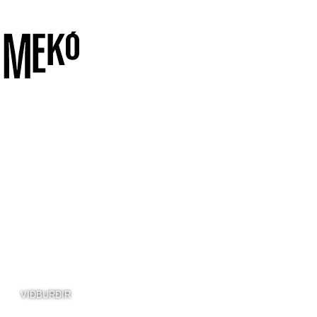
VIÐBURÐIR