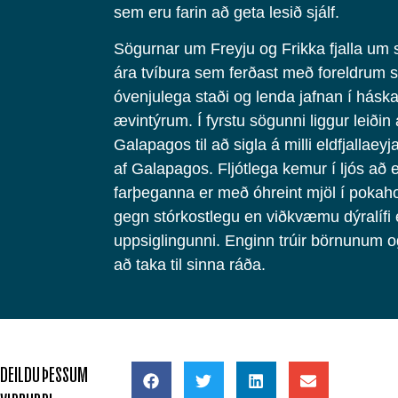
sem eru farin að geta lesið sjálf.
Sögurnar um Freyju og Frikka fjalla um
ára tvíbura sem ferðast með foreldrum 
óvenjulega staði og lenda jafnan í hás
ævintýrum. Í fyrstu sögunni liggur leiðin al
Galapagos til að sigla á milli eldfjallaey
af Galapagos. Fljótlega kemur í ljós að 
farþeganna er með óhreint mjöl í pokah
gegn stórkostlegu en viðkvæmu dýralífi 
uppsiglingunni. Enginn trúir börnunum o
að taka til sinna ráða.
DEILDU ÞESSUM