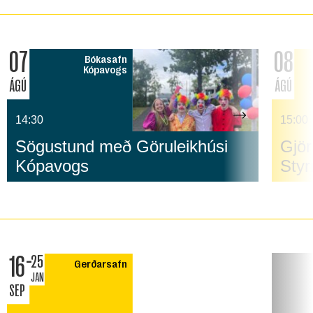
07
08
Bókasafn
Kópavogs
ÁGÚ
ÁGÚ
14:30
15:00
Sögustund með Göruleikhúsi
Gjör
Kópavogs
Sty
16
25
Gerðarsafn
JAN
SEP