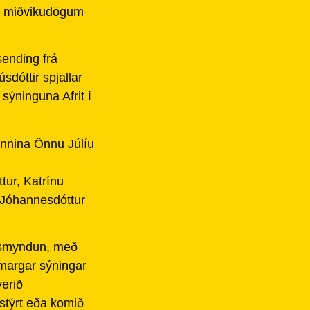
, miðvikudögum
sending frá
dóttir spjallar
sýninguna Afrit í
ennina Önnu Júlíu
tur, Katrínu
 Jóhannesdóttur
ljósmyndun, með
margar sýningar
verið
tstýrt eða komið