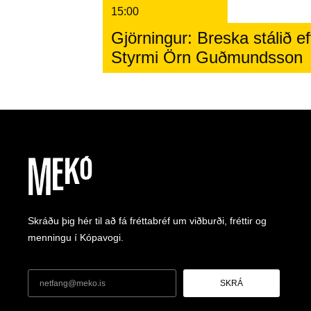
15:00
Gjörningur: Breska stálið eft
Styrmi Örn Guðmundsson
Skráðu þig hér til að fá fréttabréf um viðburði, fréttir og
menningu í Kópavogi.
SKRÁ