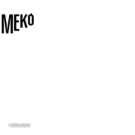
VIÐBURÐIR