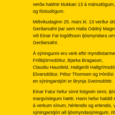
verða haldnir klukkan 13 á mánudögum
og föstudögum.
Miðvikudaginn 25. mars kl. 13 verður út
Gerðarsafni þar sem Halla Oddný Magnús
við Einar Fal Ingólfsson ljósmyndara um 
Gerðarsafni.
Á sýningunni eru verk eftir myndlistarm
Friðbjörnsdóttur, Bjarka Bragason,
Claudiu Hausfeld, Hallgerði Hallgrímsdót
Elvarsdóttur, Pétur Thomsen og Þórdísi
en sýningarstjóri er Brynja Sveinsdóttir.
Einar Falur hefur sinnt listgrein sinni, 
margvíslegum hætti. Hann hefur haldið 
á verkum sínum, hérlendis og erlendis, 
sýningarstjóri að ljósmyndasýningum, ri