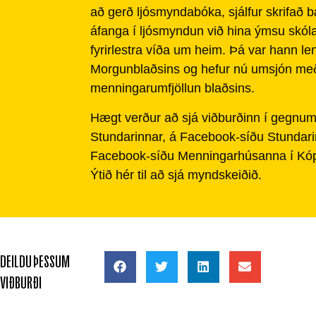
að gerð ljósmyndabóka, sjálfur skrifað 
áfanga í ljósmyndun við hina ýmsu skóla
fyrirlestra víða um heim. Þá var hann le
Morgunblaðsins og hefur nú umsjón me
menningarumfjöllun blaðsins.
Hægt verður að sjá viðburðinn í gegnum
Stundarinnar, á Facebook-síðu Stundar
Facebook-síðu Menningarhúsanna í Kóp
Ýtið hér til að sjá myndskeiðið.
DEILDU ÞESSUM
VIÐBURÐI