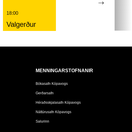
18:00
Valgerður
MENNINGARSTOFNANIR
Bókasafn Kópavogs
Gerðarsafn
Héraðsskjalasafn Kópavogs
Náttúrusafn Kópavogs
Salurinn