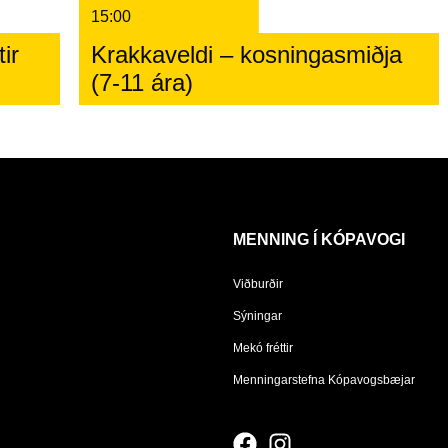
15:00
ir
Krakkaveldi – kosningasmiðja
(7-11 ára)
MENNING Í KÓPAVOGI
Viðburðir
Sýningar
Mekó fréttir
Menningarstefna Kópavogsbæjar