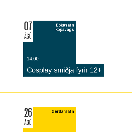
07
Bókasafn
Kópavogs
ÁGÚ
14:00
Cosplay smiðja fyrir 12+
26
Gerðarsafn
ÁGÚ