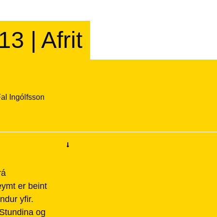
3 | Afrit
al Ingólfsson
.
rá
ymt er beint
dur yfir.
ð Stundina og