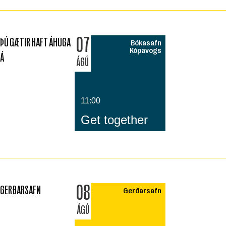
07
ÞÚ GÆTIR HAFT ÁHUGA
Bókasafn
Kópavogs
Á
ÁGÚ
11:00
Get together
08
GERÐARSAFN
Gerðarsafn
ÁGÚ