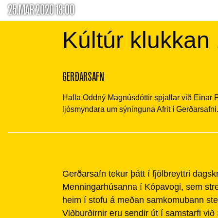
25.MAR 2020 13:00
Kúltúr klukkan 1
GERÐARSAFN
Halla Oddný Magnúsdóttir spjallar við Einar F
ljósmyndara um sýninguna Afrit í Gerðarsafni
Gerðarsafn tekur þátt í fjölbreyttri dagsk
Menningarhúsanna í Kópavogi, sem stre
heim í stofu á meðan samkomubann sten
Viðburðirnir eru sendir út í samstarfi vi