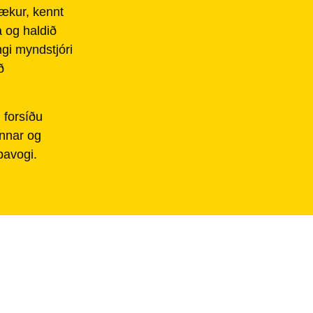
bækur, kennt
 og haldið
ngi myndstjóri
ð
 forsíðu
innar og
avogi.