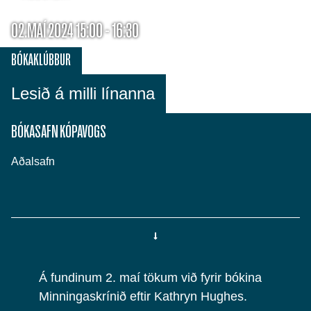
02.MAÍ 2024 15:00 - 16:30
BÓKAKLÚBBUR
Lesið á milli línanna
BÓKASAFN KÓPAVOGS
Aðalsafn
Á fundinum 2. maí tökum við fyrir bókina
Minningaskrínið eftir Kathryn Hughes.