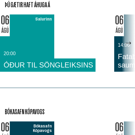
ÞÚ GÆTIR HAFT ÁHUGA Á
06
06
Salurinn
ÁGÚ
ÁGÚ
14:00
20:00
Fatab
ÓÐUR TIL SÖNGLEIKSINS
saum
BÓKASAFN KÓPAVOGS
06
06
Bókasafn
Kópavogs