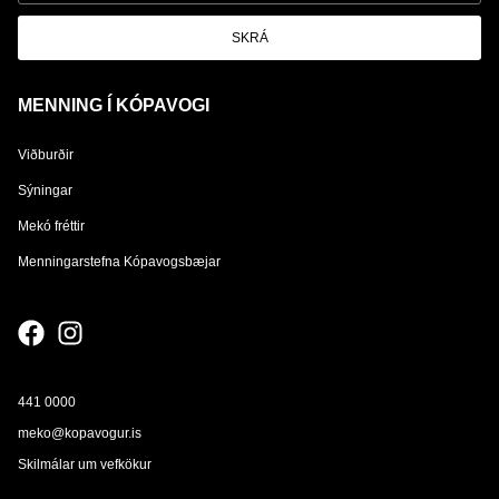
SKRÁ
MENNING Í KÓPAVOGI
Viðburðir
Sýningar
Mekó fréttir
Menningarstefna Kópavogsbæjar
441 0000
meko@kopavogur.is
Skilmálar um vefkökur