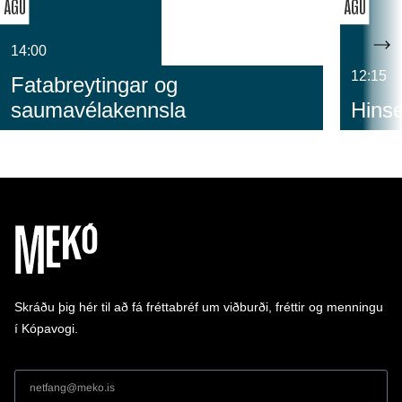
ÁGÚ
ÁGÚ
14:00
12:15
Fatabreytingar og
saumavélakennsla
Hinse
Skráðu þig hér til að fá fréttabréf um viðburði, fréttir og menningu
í Kópavogi.