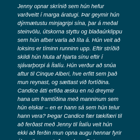
Jenny opnar skrínið sem hún hefur
varðveitt í marga áratugi. Þar geymir hún
dýrmætustu minjagripi sína, þar á meðal
steinvölu, útskorna styttu og blaðaúrklippu
sem hún afber varla að líta á. Hún veit að
loksins er tíminn runninn upp. Eftir stríðið
skildi hún hluta af hjarta sínu eftir í
sjávarþorpi á Ítalíu. Hún verður að snúa
aftur til Cinque Alberi, hve erfitt sem það
mun reynast, og sættast við fortíðina.
Candice átti erfiða æsku en nú dreymir
hana um framtíðina með manninum sem
hún elskar – en er hann sá sem hún telur
hann vera? Þegar Candice fær tækifæri til
að ferðast með Jenny til Ítalíu veit hún
ekki að ferðin mun opna augu hennar fyrir