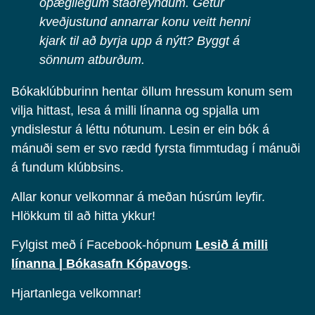
óþægilegum staðreyndum. Getur
kveðjustund annarrar konu veitt henni
kjark til að byrja upp á nýtt? Byggt á
sönnum atburðum.
Bókaklúbburinn hentar öllum hressum konum sem
vilja hittast, lesa á milli línanna og spjalla um
yndislestur á léttu nótunum. Lesin er ein bók á
mánuði sem er svo rædd fyrsta fimmtudag í mánuði
á fundum klúbbsins.
Allar konur velkomnar á meðan húsrúm leyfir.
Hlökkum til að hitta ykkur!
Fylgist með í Facebook-hópnum
Lesið á milli
línanna | Bókasafn Kópavogs
.
Hjartanlega velkomnar!