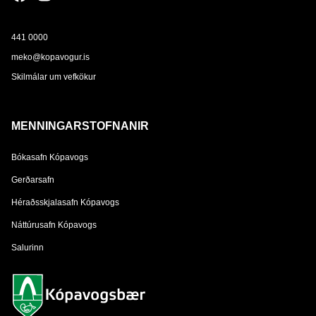
441 0000
meko@kopavogur.is
Skilmálar um vefkökur
MENNINGARSTOFNANIR
Bókasafn Kópavogs
Gerðarsafn
Héraðsskjalasafn Kópavogs
Náttúrusafn Kópavogs
Salurinn