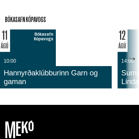
BÓKASAFN KÓPAVOGS
11
12
Bókasafn
Kópavogs
ÁGÚ
ÁGÚ
10:00
14:00
Hannyrðaklúbburinn Garn og
Sumar
gaman
Linda