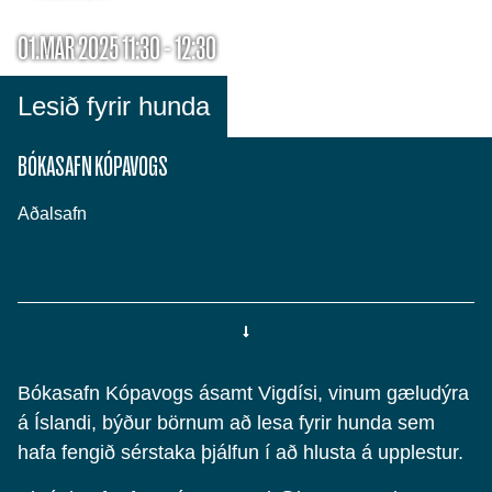
01.MAR 2025 11:30 - 12:30
Lesið fyrir hunda
BÓKASAFN KÓPAVOGS
Aðalsafn
Bókasafn Kópavogs ásamt Vigdísi, vinum gæludýra
á Íslandi, býður börnum að lesa fyrir hunda sem
hafa fengið sérstaka þjálfun í að hlusta á upplestur.