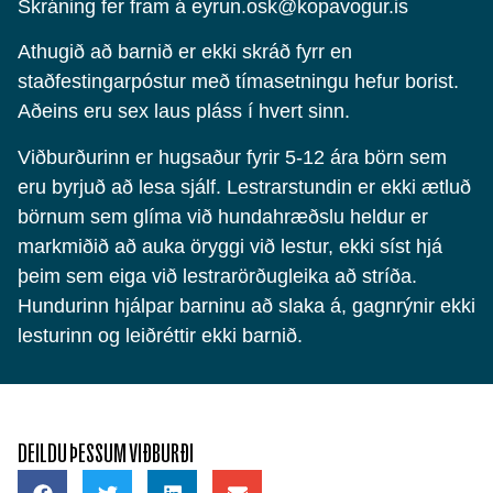
Skráning fer fram á eyrun.osk@kopavogur.is
Athugið að barnið er ekki skráð fyrr en
staðfestingarpóstur með tímasetningu hefur borist.
Aðeins eru sex laus pláss í hvert sinn.
Viðburðurinn er hugsaður fyrir 5-12 ára börn sem
eru byrjuð að lesa sjálf. Lestrarstundin er ekki ætluð
börnum sem glíma við hundahræðslu heldur er
markmiðið að auka öryggi við lestur, ekki síst hjá
þeim sem eiga við lestrarörðugleika að stríða.
Hundurinn hjálpar barninu að slaka á, gagnrýnir ekki
lesturinn og leiðréttir ekki barnið.
DEILDU ÞESSUM VIÐBURÐI