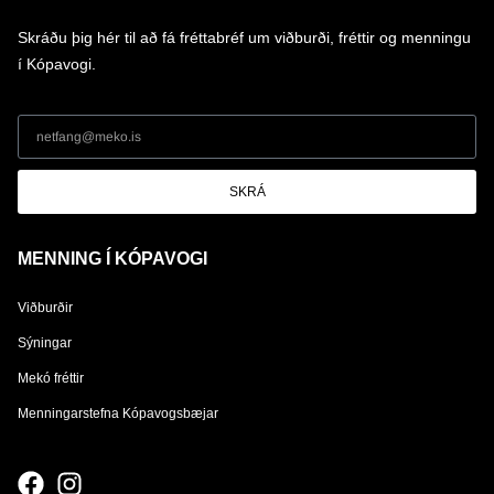
Skráðu þig hér til að fá fréttabréf um viðburði, fréttir og menningu
í Kópavogi.
SKRÁ
MENNING Í KÓPAVOGI
Viðburðir
Sýningar
Mekó fréttir
Menningarstefna Kópavogsbæjar