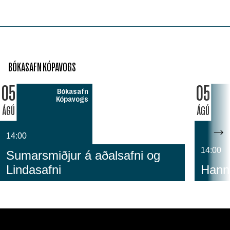
BÓKASAFN KÓPAVOGS
05
05
Bókasafn
Kópavogs
ÁGÚ
ÁGÚ
14:00
14:00
Sumarsmiðjur á aðalsafni og
Lindasafni
Hanny