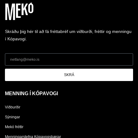
Skráðu þig hér til að fá fréttabréf um viðburði, fréttir og menningu
í Kópavogi.
SKRÁ
MENNING Í KÓPAVOGI
Viðburðir
Sýningar
Mekó fréttir
Menningarstefna Kópavogsbæjar