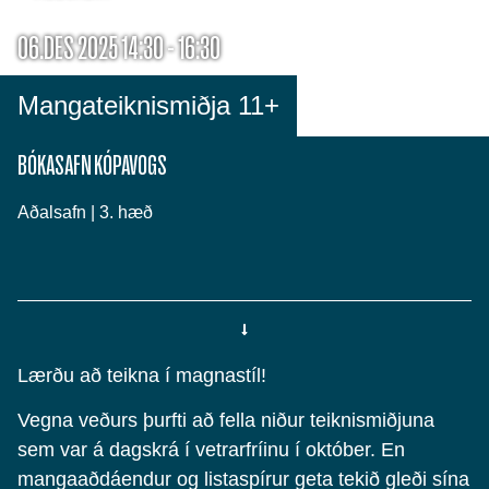
06.DES 2025 14:30 - 16:30
Mangateiknismiðja 11+
BÓKASAFN KÓPAVOGS
Aðalsafn | 3. hæð
Lærðu að teikna í magnastíl!
Vegna veðurs þurfti að fella niður teiknismiðjuna
sem var á dagskrá í vetrarfríinu í október. En
mangaaðdáendur og listaspírur geta tekið gleði sína