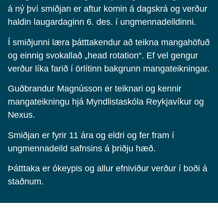
á ný því smiðjan er aftur komin á dagskrá og verður
haldin laugardaginn 6. des. í ungmennadeildinni.
Í smiðjunni læra þátttakendur að teikna mangahöfuð
og einnig svokallað „head rotation“. Ef vel gengur
verður líka farið í örlítinn bakgrunn mangateikningar.
Guðbrandur Magnússon er teiknari og kennir
mangateikningu hjá Myndlistaskóla Reykjavíkur og
Nexus.
Smiðjan er fyrir 11 ára og eldri og fer fram í
ungmennadeild safnsins á þriðju hæð.
Þátttaka er ókeypis og allur efniviður verður í boði á
staðnum.