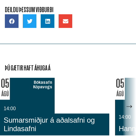
DEILDU ÞESSUM VIÐBURÐI
ÞÚ GÆTIR HAFT ÁHUGA Á
05
05
Bókasafn
Kópavogs
ÁGÚ
ÁGÚ
14:00
14:00
Sumarsmiðjur á aðalsafni og
Lindasafni
Hanny