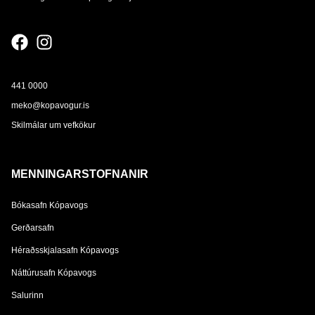
441 0000
meko@kopavogur.is
Skilmálar um vefkökur
MENNINGARSTOFNANIR
Bókasafn Kópavogs
Gerðarsafn
Héraðsskjalasafn Kópavogs
Náttúrusafn Kópavogs
Salurinn