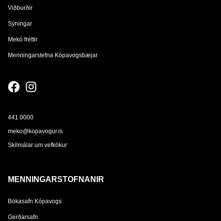
Viðburðir
Sýningar
Mekó fréttir
Menningarstefna Kópavogsbæjar
441 0000
meko@kopavogur.is
Skilmálar um vefkökur
MENNINGARSTOFNANIR
Bókasafn Kópavogs
Gerðarsafn