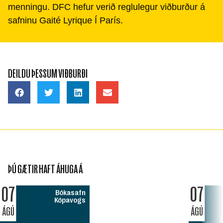
menningu. DFC hefur verið reglulegur viðburður á
safninu Gaité Lyrique Í París.
DEILDU ÞESSUM VIÐBURÐI
ÞÚ GÆTIR HAFT ÁHUGA Á
07
07
Bókasafn
Kópavogs
ÁGÚ
ÁGÚ