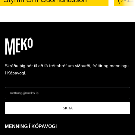
Skráðu þig hér til að fá fréttabréf um viðburði, fréttir og menningu
í Kópavogi.
SKRÁ
MENNING Í KÓPAVOGI