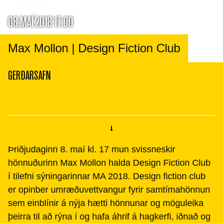
08.MAÍ 2018 17:00
Max Mollon | Design Fiction Club
GERÐARSAFN
Þriðjudaginn 8. maí kl. 17 mun svissneskir
hönnuðurinn Max Mollon halda Design Fiction Club
í tilefni sýningarinnar MA 2018. Design fiction club
er opinber umræðuvettvangur fyrir samtímahönnun
sem einblínir á nýja hætti hönnunar og möguleika
þeirra til að rýna í og hafa áhrif á hagkerfi, iðnað og