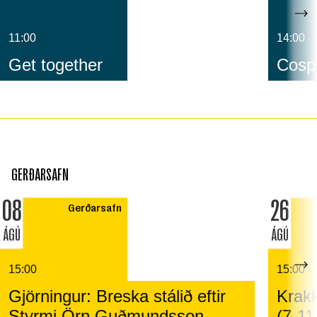
11:00
14:00
Get together
Cospl
GERÐARSAFN
08
26
Gerðarsafn
ÁGÚ
ÁGÚ
15:00
15:00
Gjörningur: Breska stálið eftir
Krakk
Styrmi Örn Guðmundsson
(7-11