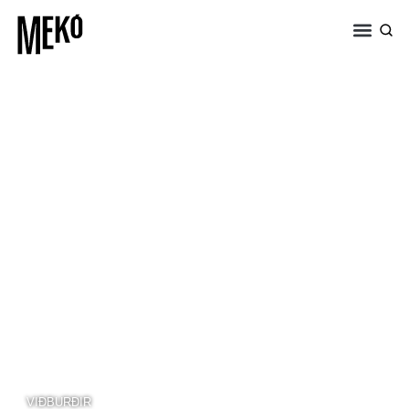
VIÐBURÐIR