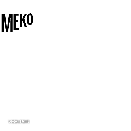
VIÐBURÐIR