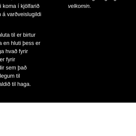
 koma í kjölfarið
velkomin.
 á varðveislugildi
ta til er birtur
 en hluti þess er
a hvað fyrir
 fyrir
dir sem það
legum til
dið til haga.