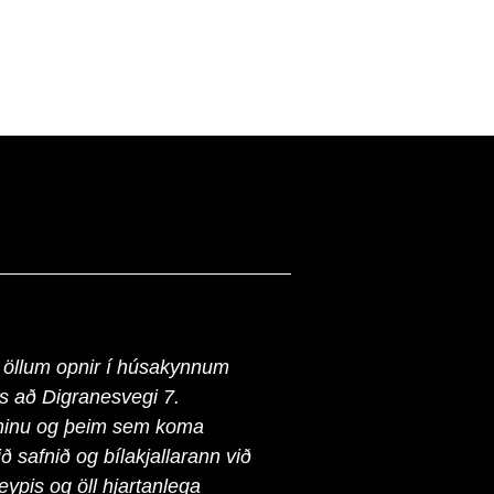
 öllum opnir í húsakynnum
 að Digranesvegi 7.
fninu og þeim sem koma
ð safnið og bílakjallarann við
pis og öll hjartanlega