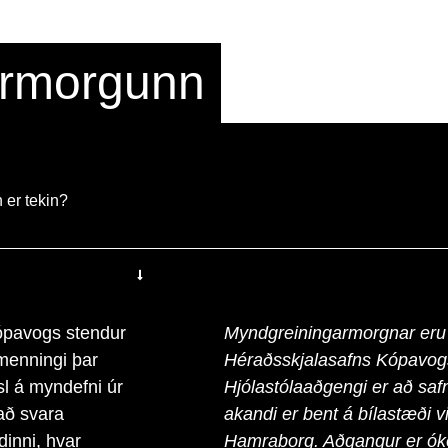
armorgunn
 er tekin?
ópavogs stendur
Myndgreiningarmorgnar eru
menningi þar
Héraðsskjalasafns Kópavogs
nsl á myndefni úr
Hjólastólaaðgengi er að sa
að svara
akandi er bent á bílastæði vi
inni, hvar
Hamraborg. Aðgangur er ókey