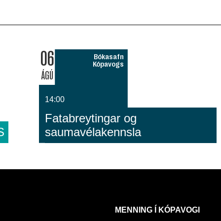
06
Bókasafn
Kópavogs
ÁGÚ
14:00
Fatabreytingar og
S
saumavélakennsla
MENNING Í KÓPAVOGI