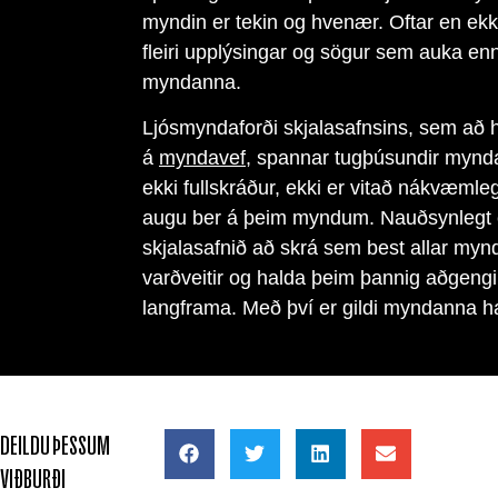
myndin er tekin og hvenær. Oftar en ekki
fleiri upplýsingar og sögur sem auka enn
myndanna.
Ljósmyndaforði skjalasafnsins, sem að hlu
á
myndavef
, spannar tugþúsundir mynda
ekki fullskráður, ekki er vitað nákvæmleg
augu ber á þeim myndum. Nauðsynlegt er
skjalasafnið að skrá sem best allar myn
varðveitir og halda þeim þannig aðgengi
langframa. Með því er gildi myndanna hal
DEILDU ÞESSUM
VIÐBURÐI