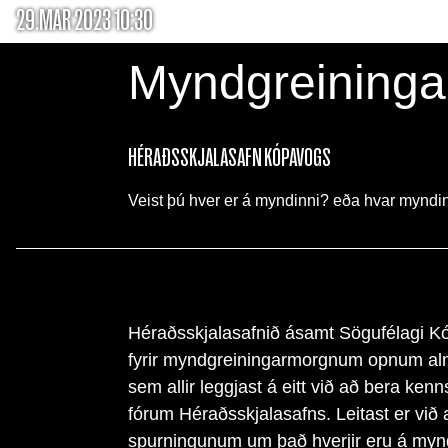
29.MAR 2023 10:30
Myndgreining
HÉRAÐSSKJALASAFN KÓPAVOGS
Veist þú hver er á myndinni? eða hvar myndin
Héraðsskjalasafnið ásamt Sögufélagi K
fyrir myndgreiningarmorgnum opnum al
sem allir leggjast á eitt við að bera ken
fórum Héraðsskjalasafns. Leitast er við 
spurningunum um það hverjir eru á mynd