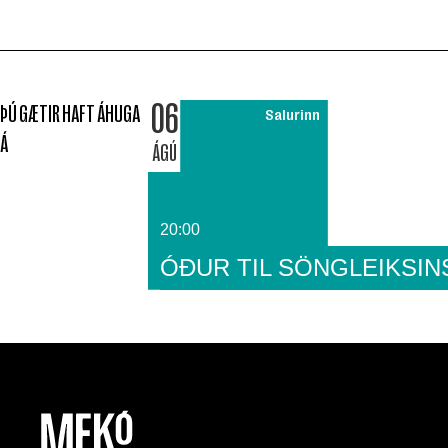
06
ÞÚ GÆTIR HAFT ÁHUGA
Salurinn
Á
ÁGÚ
20:00
ÓÐUR TIL SÖNGLEIKSIN