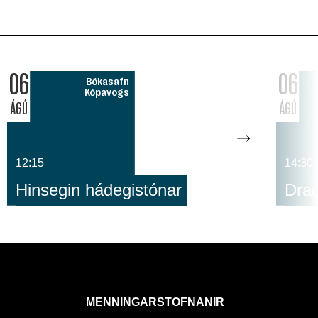
06
06
Bókasafn
Kópavogs
ÁGÚ
ÁGÚ
12:15
14:30
Hinsegin hádegistónar
Dra
MENNINGARSTOFNANIR