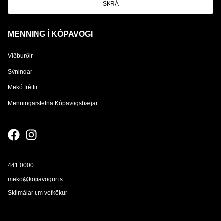
SKRÁ
MENNING Í KÓPAVOGI
Viðburðir
Sýningar
Mekó fréttir
Menningarstefna Kópavogsbæjar
441 0000
meko@kopavogur.is
Skilmálar um vefkökur