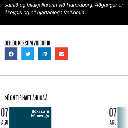
safnið og bílakjallarann við Hamraborg. Aðgangur er
ókeypis og öll hjartanlega velkomin.
DEILDU ÞESSUM VIÐBURÐI
ÞÚ GÆTIR HAFT ÁHUGA Á
07
07
Bókasafn
Kópavogs
ÁGÚ
ÁGÚ