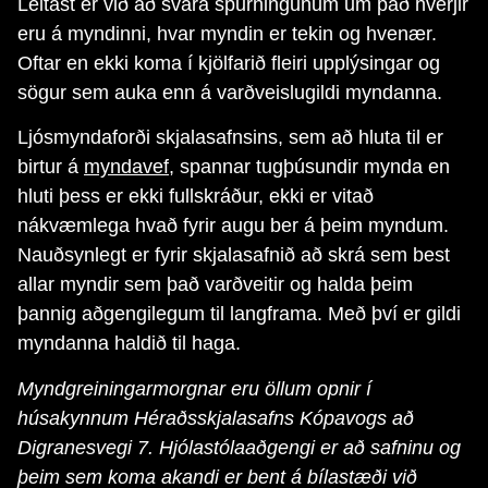
Leitast er við að svara spurningunum um það hverjir
eru á myndinni, hvar myndin er tekin og hvenær.
Oftar en ekki koma í kjölfarið fleiri upplýsingar og
sögur sem auka enn á varðveislugildi myndanna.
Ljósmyndaforði skjalasafnsins, sem að hluta til er
birtur á
myndavef
, spannar tugþúsundir mynda en
hluti þess er ekki fullskráður, ekki er vitað
nákvæmlega hvað fyrir augu ber á þeim myndum.
Nauðsynlegt er fyrir skjalasafnið að skrá sem best
allar myndir sem það varðveitir og halda þeim
þannig aðgengilegum til langframa. Með því er gildi
myndanna haldið til haga.
Myndgreiningarmorgnar eru öllum opnir í
húsakynnum Héraðsskjalasafns Kópavogs að
Digranesvegi 7. Hjólastólaaðgengi er að safninu og
þeim sem koma akandi er bent á bílastæði við