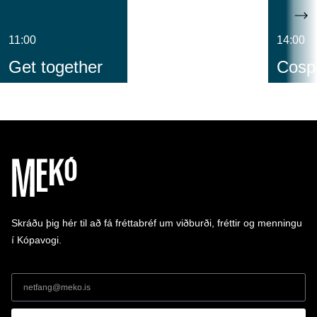
11:00
14:00
Get together
Cospl
Skráðu þig hér til að fá fréttabréf um viðburði, fréttir og menningu
í Kópavogi.