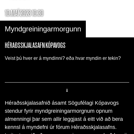
10.MAÍ 2023 10:30
Myndgreiningarmorgunn
HÉRAÐSSKJALASAFN KÓPAVOGS
Veist þú hver er á myndinni? eða hvar myndin er tekin?
Héraðsskjalasafnið ásamt Sögufélagi Kópavogs
stendur fyrir myndgreiningarmorgnum opnum
almenningi þar sem allir leggjast á eitt við að bera
kennsl á myndefni úr fórum Héraðsskjalasafns.