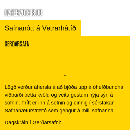
02.FEB 2018 18:00
Safnanótt á Vetrarhátíð
GERÐARSAFN
Lögð verður áhersla á að bjóða upp á óhefðbundna
viðburði þetta kvöld og veita gestum nýja sýn á
söfnin. Frítt er inn á söfnin og einnig í sérstakan
Safnanæturstrætó sem gengur á milli safnanna.
Dagskráin í Gerðarsafni: