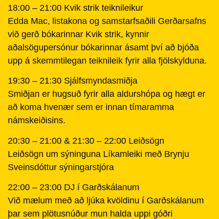
18:00 – 21:00 Kvik strik teiknileikur
Edda Mac, listakona og samstarfsaðili Gerðarsafns
við gerð bókarinnar Kvik strik, kynnir
aðalsögupersónur bókarinnar ásamt því að bjóða
upp á skemmtilegan teiknileik fyrir alla fjölskylduna.
19:30 – 21:30 Sjálfsmyndasmiðja
Smiðjan er hugsuð fyrir alla aldurshópa og hægt er
að koma hvenær sem er innan tímaramma
námskeiðisins.
20:30 – 21:00 & 21:30 – 22:00 Leiðsögn
Leiðsögn um sýninguna Líkamleiki með Brynju
Sveinsdóttur sýningarstjóra
22:00 – 23:00 DJ í Garðskálanum
Við mælum með að ljúka kvöldinu í Garðskálanum
þar sem plötusnúður mun halda uppi góðri