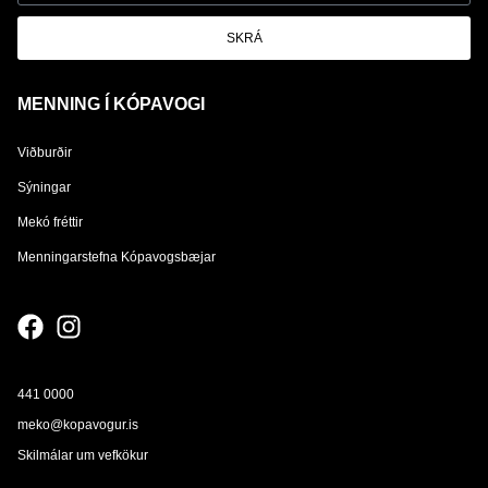
SKRÁ
MENNING Í KÓPAVOGI
Viðburðir
Sýningar
Mekó fréttir
Menningarstefna Kópavogsbæjar
441 0000
meko@kopavogur.is
Skilmálar um vefkökur