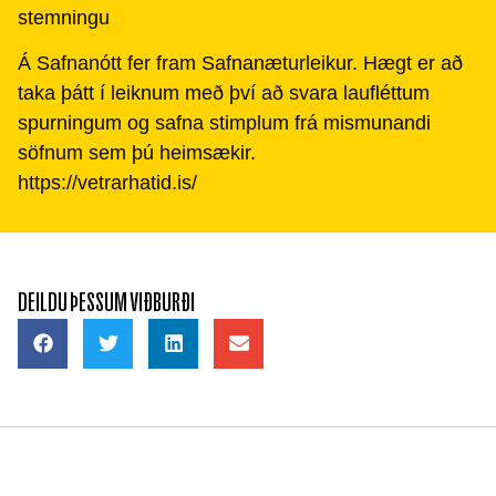
stemningu
Á Safnanótt fer fram Safnanæturleikur. Hægt er að
taka þátt í leiknum með því að svara laufléttum
spurningum og safna stimplum frá mismunandi
söfnum sem þú heimsækir.
https://vetrarhatid.is/
DEILDU ÞESSUM VIÐBURÐI