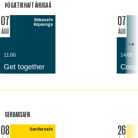
ÞÚ GÆTIR HAFT ÁHUGA Á
07
07
Bókasafn
Kópavogs
ÁGÚ
ÁGÚ
11:00
14:00
Get together
Cospl
GERÐARSAFN
08
26
Gerðarsafn