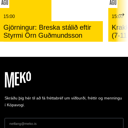
ÁGÚ
ÁGÚ
15:00
15:00
Gjörningur: Breska stálið eftir
Krakk
Styrmi Örn Guðmundsson
(7-11
Skráðu þig hér til að fá fréttabréf um viðburði, fréttir og menningu
í Kópavogi.