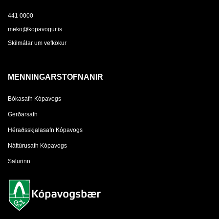
441 0000
meko@kopavogur.is
Skilmálar um vefkökur
MENNINGARSTOFNANIR
Bókasafn Kópavogs
Gerðarsafn
Héraðsskjalasafn Kópavogs
Náttúrusafn Kópavogs
Salurinn