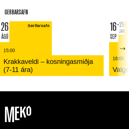
GERÐARSAFN
26
16
25
Gerðarsafn
JAN
ÁGÚ
SEP
15:00
18:00
Krakkaveldi – kosningasmiðja
(7-11 ára)
Valge