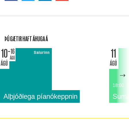
ÞÚ GÆTIR HAFT ÁHUGA Á
10
11
16
Salurinn
ÁGÚ
ÁGÚ
ÁGÚ
18:00
Alþjóðlega píanókeppnin
Suma