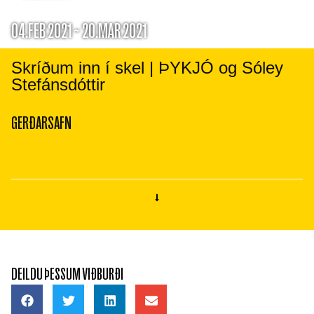
04.FEB 2021 ~ 20.MAR 2021
Skríðum inn í skel | ÞYKJÓ og Sóley
Stefánsdóttir
GERÐARSAFN
DEILDU ÞESSUM VIÐBURÐI