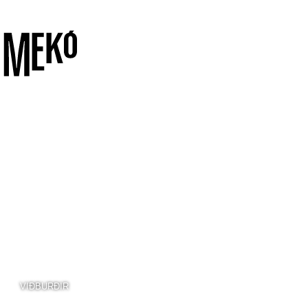
VIÐBURÐIR