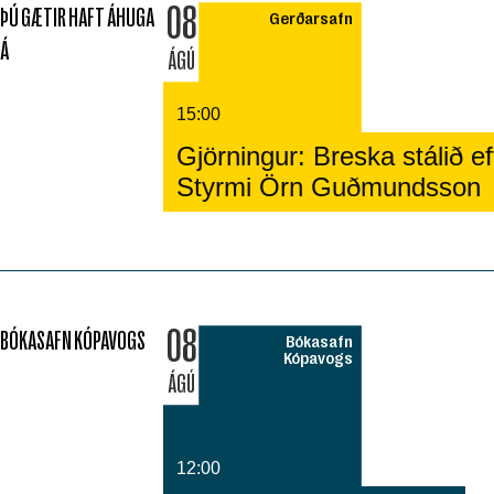
08
ÞÚ GÆTIR HAFT ÁHUGA
Gerðarsafn
Á
ÁGÚ
15:00
Gjörningur: Breska stálið eft
Styrmi Örn Guðmundsson
08
BÓKASAFN KÓPAVOGS
Bókasafn
Kópavogs
ÁGÚ
12:00