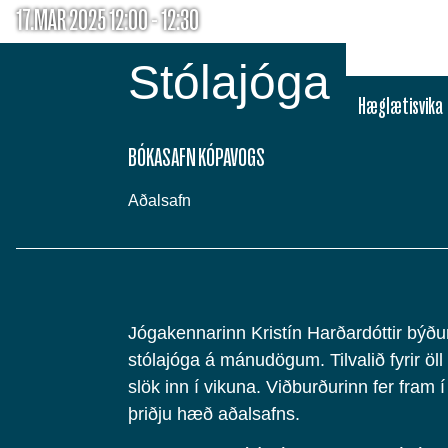
17.MAR 2025 12:00 - 12:30
Stólajóga
Hæglætisvika
BÓKASAFN KÓPAVOGS
Aðalsafn
Jógakennarinn Kristín Harðardóttir býður
stólajóga á mánudögum. Tilvalið fyrir öl
slök inn í vikuna. Viðburðurinn fer fram 
þriðju hæð aðalsafns.