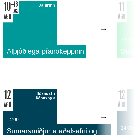
10
11
16
Salurinn
ÁGÚ
ÁGÚ
ÁGÚ
18:00
Alþjóðlega píanókeppnin
Suma
12
12
Bókasafn
Kópavogs
ÁGÚ
ÁGÚ
14:00
14:00
Sumarsmiðjur á aðalsafni og