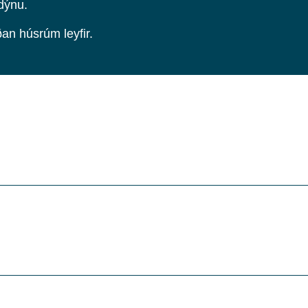
dýnu.
an húsrúm leyfir.