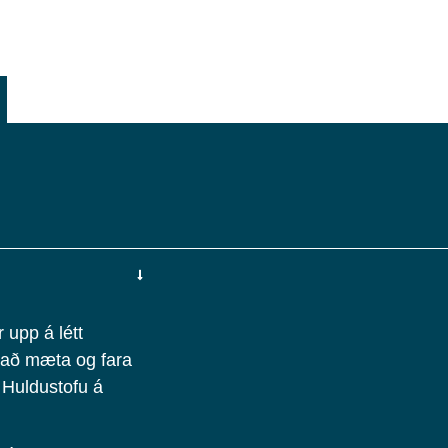
 upp á létt
l að mæta og fara
í Huldustofu á