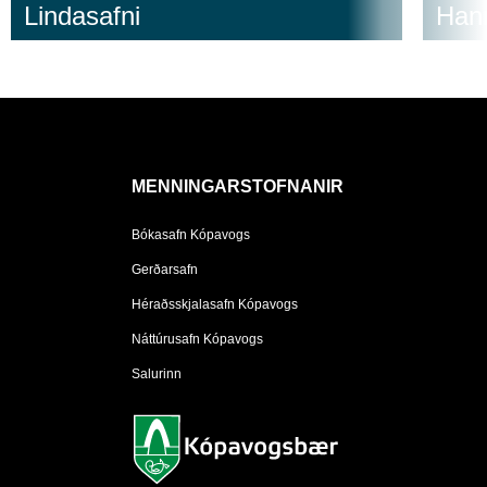
Lindasafni
Hann
MENNINGARSTOFNANIR
Bókasafn Kópavogs
Gerðarsafn
Héraðsskjalasafn Kópavogs
Náttúrusafn Kópavogs
Salurinn