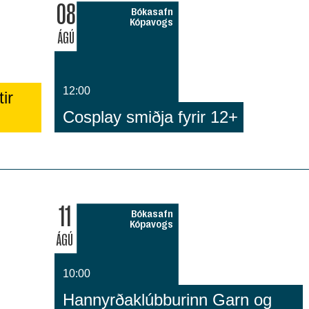
08
Bókasafn
Kópavogs
ÁGÚ
12:00
ir
Cosplay smiðja fyrir 12+
11
Bókasafn
Kópavogs
ÁGÚ
10:00
Hannyrðaklúbburinn Garn og