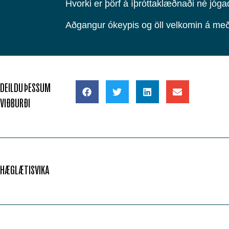
Hvorki er þörf á íþróttaklæðnaði né jóga
Aðgangur ókeypis og öll velkomin á með
DEILDU ÞESSUM
VIÐBURÐI
HÆGLÆTISVIKA