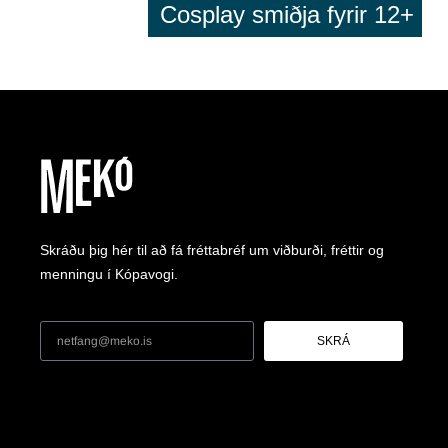
Cosplay smiðja fyrir 12+
Skráðu þig hér til að fá fréttabréf um viðburði, fréttir og
menningu í Kópavogi.
SKRÁ