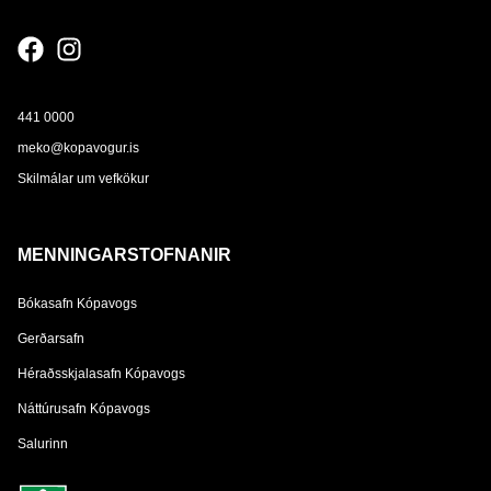
441 0000
meko@kopavogur.is
Skilmálar um vefkökur
MENNINGARSTOFNANIR
Bókasafn Kópavogs
Gerðarsafn
Héraðsskjalasafn Kópavogs
Náttúrusafn Kópavogs
Salurinn