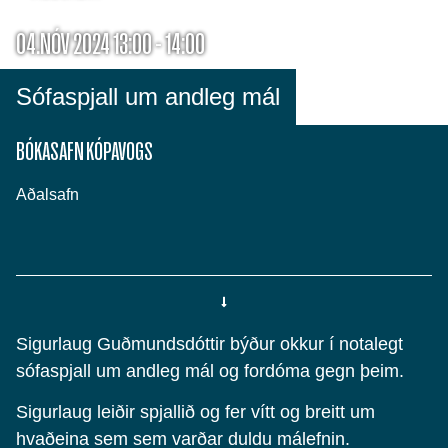
04.NÓV 2024 13:00 - 14:00
Sófaspjall um andleg mál
BÓKASAFN KÓPAVOGS
Aðalsafn
Sigurlaug Guðmundsdóttir býður okkur í notalegt
sófaspjall um andleg mál og fordóma gegn þeim.
Sigurlaug leiðir spjallið og fer vítt og breitt um
hvaðeina sem sem varðar duldu málefnin.