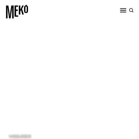
VIÐBURÐIR