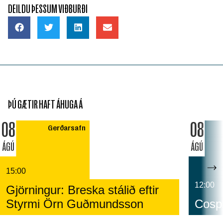
DEILDU ÞESSUM VIÐBURÐI
ÞÚ GÆTIR HAFT ÁHUGA Á
08
08
Gerðarsafn
ÁGÚ
ÁGÚ
15:00
12:00
Gjörningur: Breska stálið eftir
Styrmi Örn Guðmundsson
Cospl