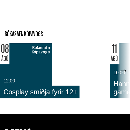
BÓKASAFN KÓPAVOGS
08
11
Bókasafn
Kópavogs
ÁGÚ
ÁGÚ
10:00
12:00
Hann
Cosplay smiðja fyrir 12+
gam