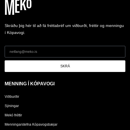
Skráðu þig hér til að fá fréttabréf um viðburði, fréttir og menningu
í Kópavogi.
SKRÁ
MENNING Í KÓPAVOGI
Viðburðir
Sýningar
Mekó fréttir
Menningarstefna Kópavogsbæjar