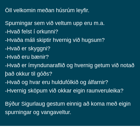
Öll velkomin meðan húsrúm leyfir.
Spurningar sem við veltum upp eru m.a.
-Hvað felst í orkunni?
-Hvaða máli skiptir hvernig við hugsum?
-Hvað er skyggni?
-Hvað eru bænir?
-Hvað er ímyndunaraflið og hvernig getum við notað
það okkur til góðs?
-Hvað og hvar eru huldufólkið og álfarnir?
-Hvernig sköpum við okkar eigin raunveruleika?
Býður Sigurlaug gestum einnig að koma með eigin
spurningar og vangaveltur.