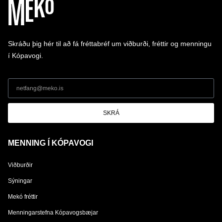
Skráðu þig hér til að fá fréttabréf um viðburði, fréttir og menningu
í Kópavogi.
SKRÁ
MENNING Í KÓPAVOGI
Viðburðir
Sýningar
Mekó fréttir
Menningarstefna Kópavogsbæjar