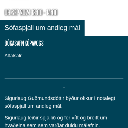
09.SEP 2024 13:00 - 14:00
Sófaspjall um andleg mál
BÓKASAFN KÓPAVOGS
Aðalsafn
Sigurlaug Guðmundsdóttir býður okkur í notalegt
sófaspjall um andleg mál.
Sigurlaug leiðir spjallið og fer vítt og breitt um
hvaðeina sem sem varðar duldu málefnin.