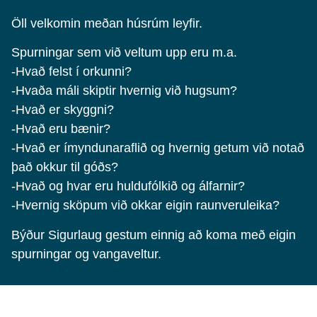
Öll velkomin meðan húsrúm leyfir.
Spurningar sem við veltum upp eru m.a.
-Hvað felst í orkunni?
-Hvaða máli skiptir hvernig við hugsum?
-Hvað er skyggni?
-Hvað eru bænir?
-Hvað er ímyndunaraflið og hvernig getum við notað
það okkur til góðs?
-Hvað og hvar eru huldufólkið og álfarnir?
-Hvernig sköpum við okkar eigin raunveruleika?
Býður Sigurlaug gestum einnig að koma með eigin
spurningar og vangaveltur.