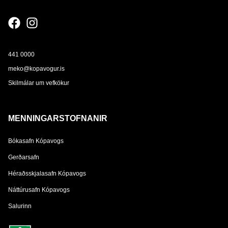
441 0000
meko@kopavogur.is
Skilmálar um vefkökur
MENNINGARSTOFNANIR
Bókasafn Kópavogs
Gerðarsafn
Héraðsskjalasafn Kópavogs
Náttúrusafn Kópavogs
Salurinn