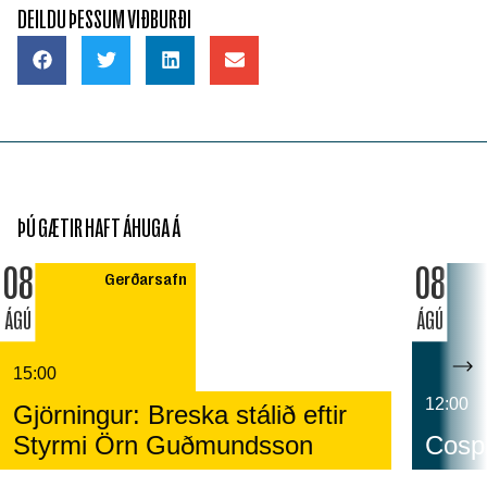
DEILDU ÞESSUM VIÐBURÐI
ÞÚ GÆTIR HAFT ÁHUGA Á
08
08
Gerðarsafn
ÁGÚ
ÁGÚ
15:00
12:00
Gjörningur: Breska stálið eftir
Styrmi Örn Guðmundsson
Cospl