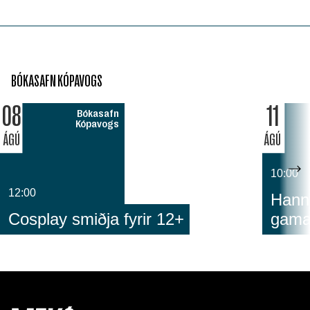
BÓKASAFN KÓPAVOGS
08
11
Bókasafn
Kópavogs
ÁGÚ
ÁGÚ
10:00
12:00
Hann
Cosplay smiðja fyrir 12+
gam