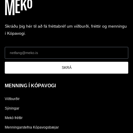
Skráðu þig hér til að fá fréttabréf um viðburði, fréttir og menningu
í Kópavogi.
SKRÁ
MENNING Í KÓPAVOGI
Viðburðir
Sýningar
Mekó fréttir
Menningarstefna Kópavogsbæjar