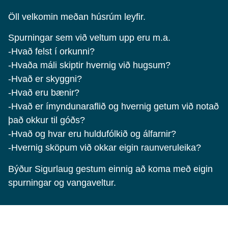
Öll velkomin meðan húsrúm leyfir.
Spurningar sem við veltum upp eru m.a.
-Hvað felst í orkunni?
-Hvaða máli skiptir hvernig við hugsum?
-Hvað er skyggni?
-Hvað eru bænir?
-Hvað er ímyndunaraflið og hvernig getum við notað
það okkur til góðs?
-Hvað og hvar eru huldufólkið og álfarnir?
-Hvernig sköpum við okkar eigin raunveruleika?
Býður Sigurlaug gestum einnig að koma með eigin
spurningar og vangaveltur.