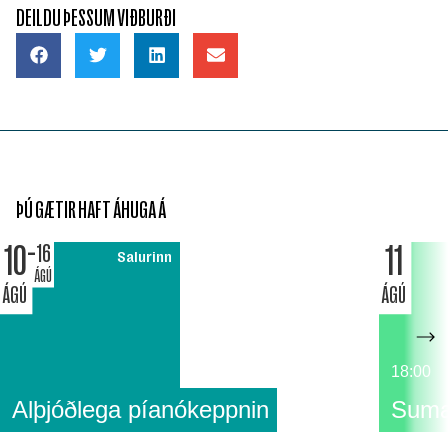
DEILDU ÞESSUM VIÐBURÐI
ÞÚ GÆTIR HAFT ÁHUGA Á
10
11
16
Salurinn
ÁGÚ
ÁGÚ
ÁGÚ
18:00
Alþjóðlega píanókeppnin
Suma