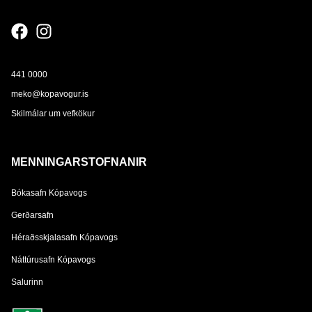
441 0000
meko@kopavogur.is
Skilmálar um vefkökur
MENNINGARSTOFNANIR
Bókasafn Kópavogs
Gerðarsafn
Héraðsskjalasafn Kópavogs
Náttúrusafn Kópavogs
Salurinn