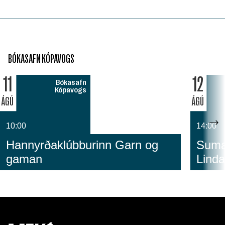
BÓKASAFN KÓPAVOGS
11
12
Bókasafn
Kópavogs
ÁGÚ
ÁGÚ
10:00
14:00
Hannyrðaklúbburinn Garn og
Sumar
gaman
Linda