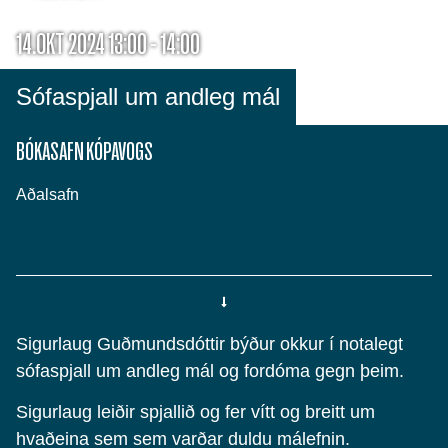
14.OKT 2024 13:00 - 14:00
Sófaspjall um andleg mál
BÓKASAFN KÓPAVOGS
Aðalsafn
Sigurlaug Guðmundsdóttir býður okkur í notalegt
sófaspjall um andleg mál og fordóma gegn þeim.
Sigurlaug leiðir spjallið og fer vítt og breitt um
hvaðeina sem sem varðar duldu málefnin.