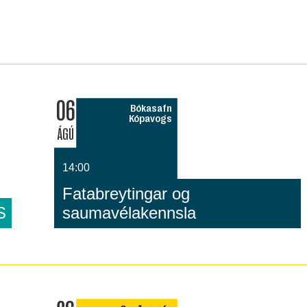
06
Bókasafn
Kópavogs
ÁGÚ
14:00
Fatabreytingar og
S
saumavélakennsla