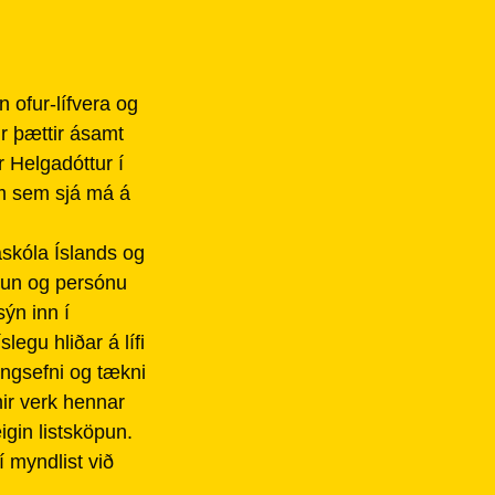
n ofur-lífvera og
ir þættir ásamt
r Helgadóttur í
um sem sjá má á
skóla Íslands og
öpun og persónu
ýn inn í
egu hliðar á lífi
fangsefni og tækni
ir verk hennar
igin listsköpun.
 myndlist við