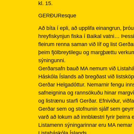
kl. 15.
GERÐUResque
Að bíta í epli, að upplifa einangrun, þróu
hreyfiskynjun fiska í Baikal vatni… Þess
fleirum renna saman við líf og list Gerða
þeim fjölbreytilegu og margþættu verk
sýningunni.
Gerðarsafn bauð MA nemum við Listahá
Háskóla Íslands að bregðast við listsk
Gerðar Helgadóttur. Nemarnir fengu inns
safneignina og rannsökuðu hinar margvísl
og listrænu starfi Gerðar. Efniviður, við
Gerðar sem og stofnunin sjálf sem geym
varð að lokum að innblæstri fyrir þeirra e
Listamenn sýningarinnar eru MA nemar í
Listaháskóla Íslands.