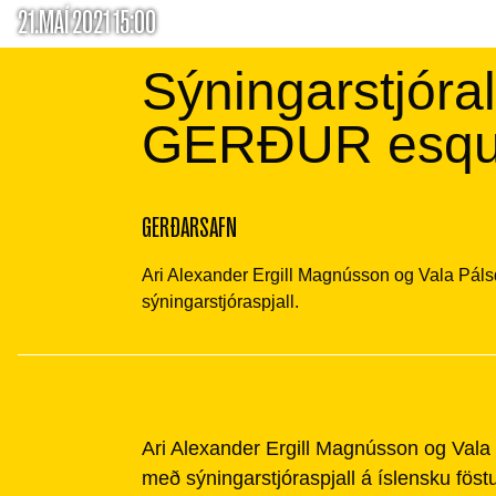
21.MAÍ 2021 15:00
Sýningarstjóra
GERÐUR esq
GERÐARSAFN
Ari Alexander Ergill Magnússon og Vala Páls
sýningarstjóraspjall.
Ari Alexander Ergill Magnússon og Vala 
með sýningarstjóraspjall á íslensku fös