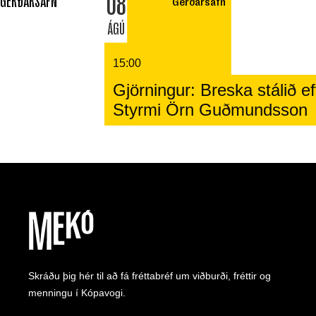
08
GERÐARSAFN
Gerðarsafn
ÁGÚ
15:00
Gjörningur: Breska stálið eft
Styrmi Örn Guðmundsson
Skráðu þig hér til að fá fréttabréf um viðburði, fréttir og
menningu í Kópavogi.