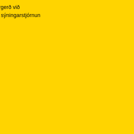
rgerð við
g sýningarstjórnun