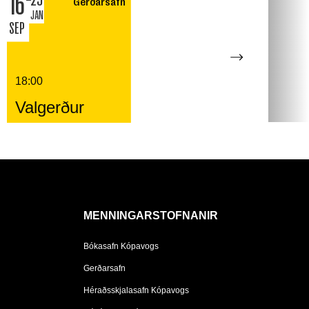
16
Gerðarsafn
JAN
SEP
18:00
Valgerður
MENNINGARSTOFNANIR
Bókasafn Kópavogs
Gerðarsafn
Héraðsskjalasafn Kópavogs