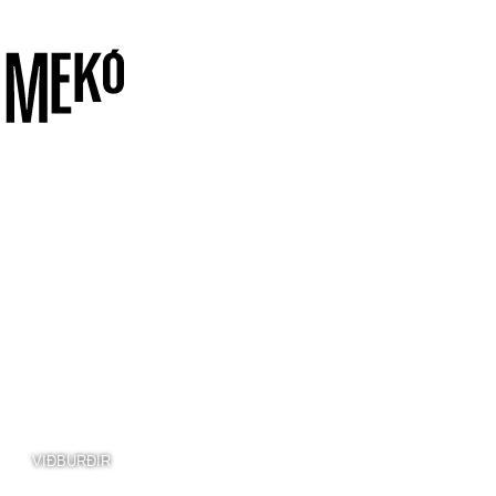
VIÐBURÐIR