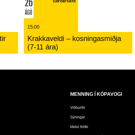
26
Gerðarsafn
ÁGÚ
15:00
ir
Krakkaveldi – kosningasmiðja
(7-11 ára)
MENNING Í KÓPAVOGI
Viðburðir
Sýningar
Mekó fréttir