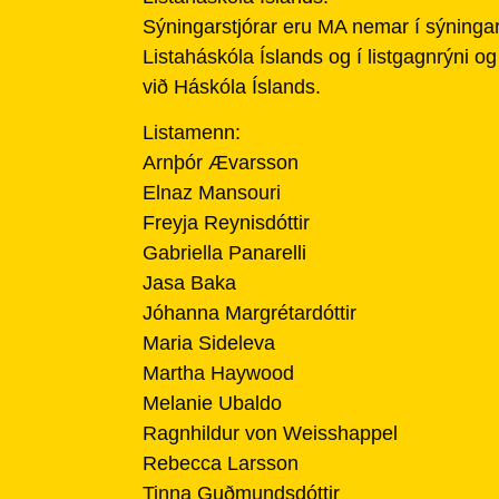
Sýningarstjórar eru MA nemar í sýninga
Listaháskóla Íslands og í listgagnrýni o
við Háskóla Íslands.
Listamenn:
Arnþór Ævarsson
Elnaz Mansouri
Freyja Reynisdóttir
Gabriella Panarelli
Jasa Baka
Jóhanna Margrétardóttir
Maria Sideleva
Martha Haywood
Melanie Ubaldo
Ragnhildur von Weisshappel
Rebecca Larsson
Tinna Guðmundsdóttir