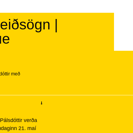
leiðsögn |
ue
dóttir með
Pálsdóttir verða
tudaginn 21. maí