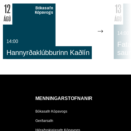
12
13
Bókasafn
Kópavogs
ÁGÚ
ÁGÚ
14:00
14:00
Fata
Hannyrðaklúbburinn Kaðlín
sau
MENNINGARSTOFNANIR
Bókasafn Kópavogs
Gerðarsafn
Héraðsskjalasafn Kópavogs