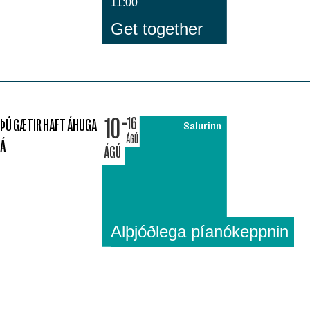
11:00
Get together
10
16
ÞÚ GÆTIR HAFT ÁHUGA
Salurinn
ÁGÚ
Á
ÁGÚ
Alþjóðlega píanókeppnin