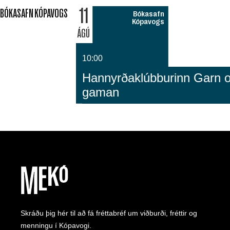
11
BÓKASAFN KÓPAVOGS
Bókasafn
Kópavogs
ÁGÚ
10:00
Hannyrðaklúbburinn Garn 
gaman
Skráðu þig hér til að fá fréttabréf um viðburði, fréttir og
menningu í Kópavogi.