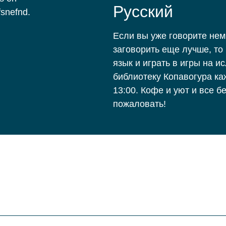
Pусский
fsnefnd.
Если вы уже говорите нем
заговорить еще лучше, то
язык и играть в игры на и
библиотеку Копавогура ка
13:00. Кофе и уют и все б
пожаловать!