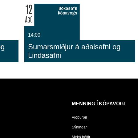
12
Bókasafn
Kópavogs
ÁGÚ
14:00
og
Sumarsmiðjur á aðalsafni og
Lindasafni
MENNING Í KÓPAVOGI
Viðburðir
Sýningar
Mekó fréttir