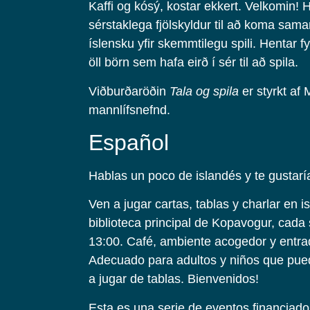
Kaffi og kósý, kostar ekkert. Velkomin! 
sérstaklega fjölskyldur til að koma sama
íslensku yfir skemmtilegu spili. Hentar fy
öll börn sem hafa eirð í sér til að spila.
Viðburðaröðin
Tala og spila
er styrkt af
mannlífsnefnd.
Español
Hablas un poco de islandés y te gustarí
Ven a jugar cartas, tablas y charlar en i
biblioteca principal de Kopavogur, cada
13:00. Café, ambiente acogedor y entrad
Adecuado para adultos y niños que pue
a jugar de tablas. Bienvenidos!
Esta es una serie de eventos financiad