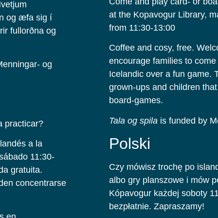
Come and play card- or boa
Hvetjum
at the Kopavogur Library, m
n og æfa sig í
from 11:30-13:00
rir fullorðna og
Coffee and cosy, free. Welc
encourage families to come 
 Menningar- og
Icelandic over a fun game. T
grown-ups and children that
board-games.
Tala og spila
is funded by M
a practicar?
Polski
slandés a la
 sábado 11:30-
Czy mówisz trochę po islan
a gratuita.
albo gry planszowe i mów po
den concentrarse
Kópavogur każdej soboty 11
bezpłatnie. Zapraszamy!
os en