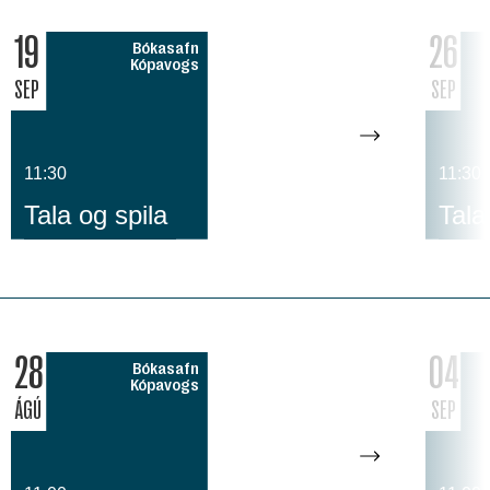
19
26
Bókasafn
Kópavogs
SEP
SEP
11:30
11:30
Tala og spila
Tala
28
04
Bókasafn
Kópavogs
ÁGÚ
SEP