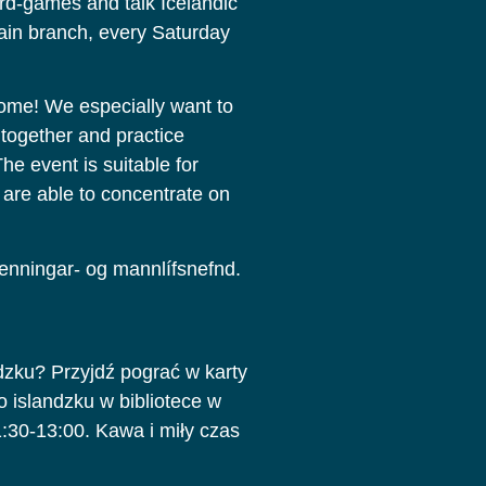
rd-games and talk Icelandic
ain branch, every Saturday
ome! We especially want to
together and practice
he event is suitable for
 are able to concentrate on
enningar- og mannlífsnefnd.
dzku? Przyjdź pograć w karty
 islandzku w bibliotece w
:30-13:00. Kawa i miły czas