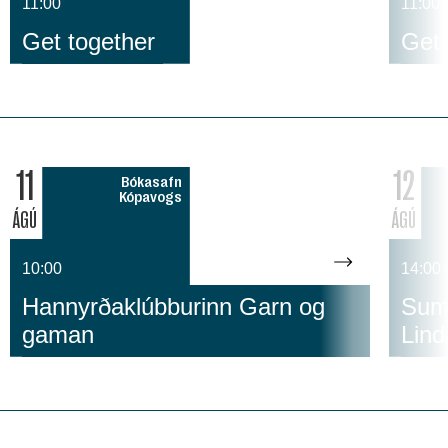
11:00
11:00
Get together
Get 
11
12
Bókasafn
Kópavogs
ÁGÚ
ÁGÚ
10:00
14:00
Hannyrðaklúbburinn Garn og
Suma
gaman
Lind