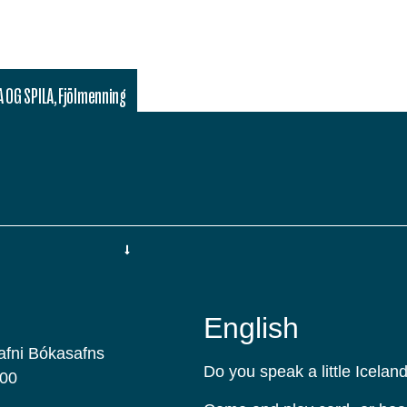
A OG SPILA
,
Fjölmenning
English
safni Bókasafns
Do you speak a little Icelan
:00