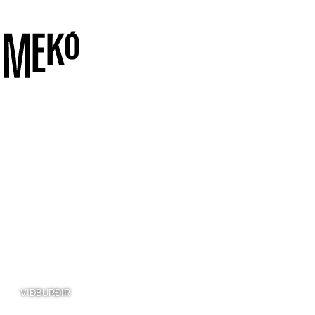
VIÐBURÐIR