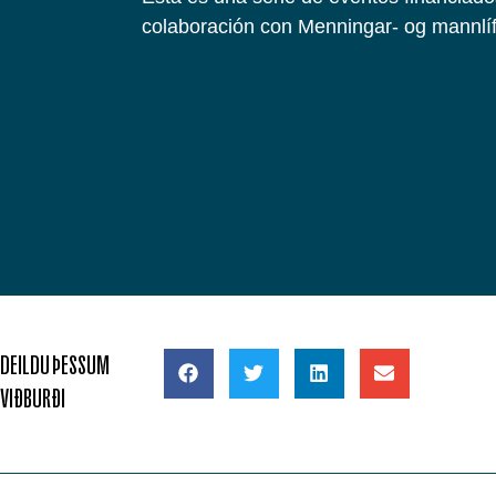
colaboración con Menningar- og mannlí
DEILDU ÞESSUM
VIÐBURÐI