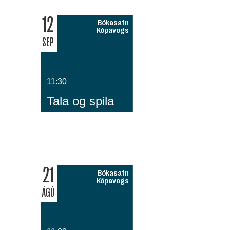
12
Bókasafn
Kópavogs
SEP
11:30
Tala og spila
21
Bókasafn
Kópavogs
ÁGÚ