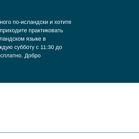
ного по-исландски и хотите
 приходите практиковать
сландском языке в
ждую субботу с 11:30 до
есплатно. Добро