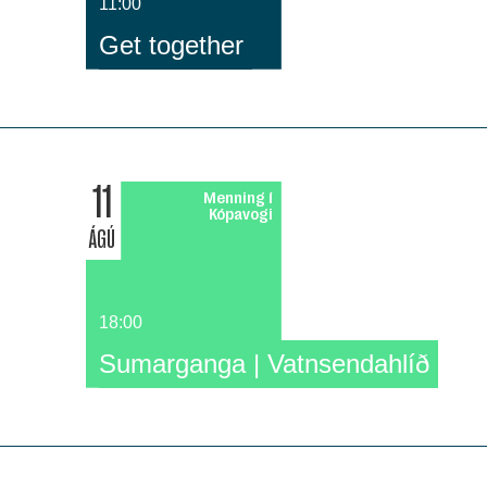
11:00
Get together
11
Menning í
Kópavogi
ÁGÚ
18:00
Sumarganga | Vatnsendahlíð