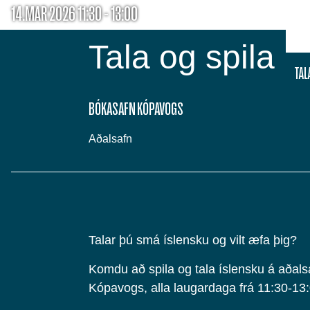
14.MAR 2026 11:30 - 13:00
Tala og spila
TAL
BÓKASAFN KÓPAVOGS
Aðalsafn
Talar þú smá íslensku og vilt æfa þig?
Komdu að spila og tala íslensku á aðal
Kópavogs, alla laugardaga frá 11:30-13