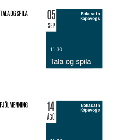
05
TALA OG SPILA
Bókasafn
Kópavogs
SEP
11:30
Tala og spila
14
FJÖLMENNING
Bókasafn
Kópavogs
ÁGÚ