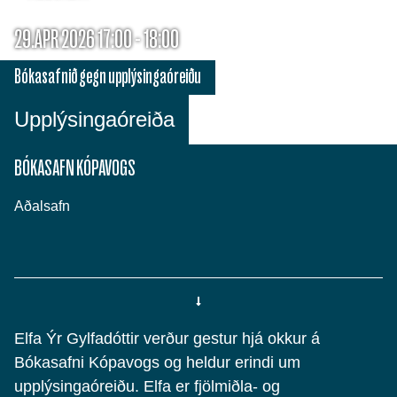
29.APR 2026 17:00 - 18:00
Bókasafnið gegn upplýsingaóreiðu
Upplýsingaóreiða
BÓKASAFN KÓPAVOGS
Aðalsafn
Elfa Ýr Gylfadóttir verður gestur hjá okkur á
Bókasafni Kópavogs og heldur erindi um
upplýsingaóreiðu. Elfa er fjölmiðla- og