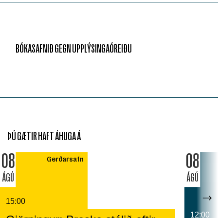
BÓKASAFNIÐ GEGN UPPLÝSINGAÓREIÐU
ÞÚ GÆTIR HAFT ÁHUGA Á
08
08
Gerðarsafn
ÁGÚ
ÁGÚ
15:00
12:00