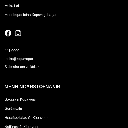
Mekó fréttir
Menningarstefna Kópavogsbæjar
441 0000
meko@kopavogur.is
Skilmálar um vefkökur
MENNINGARSTOFNANIR
Bókasafn Kópavogs
Gerðarsafn
Héraðsskjalasafn Kópavogs
Náttúrusafn Kópavogs