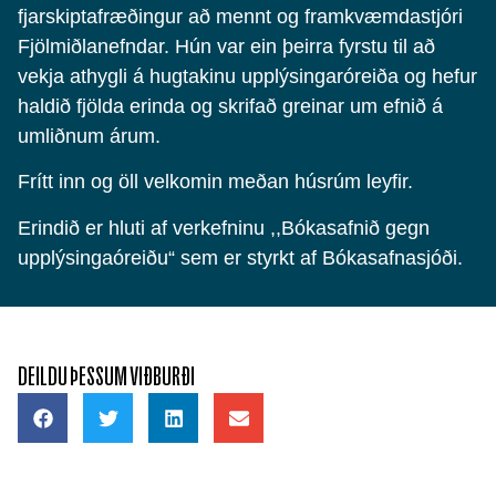
fjarskiptafræðingur að mennt og framkvæmdastjóri
Fjölmiðlanefndar. Hún var ein þeirra fyrstu til að
vekja athygli á hugtakinu upplýsingaróreiða og hefur
haldið fjölda erinda og skrifað greinar um efnið á
umliðnum árum.
Frítt inn og öll velkomin meðan húsrúm leyfir.
Erindið er hluti af verkefninu ,,Bókasafnið gegn
upplýsingaóreiðu“ sem er styrkt af Bókasafnasjóði.
DEILDU ÞESSUM VIÐBURÐI