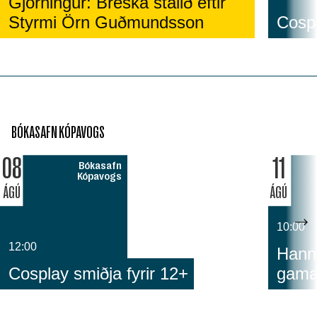
Gjörningur: Breska stálið eftir
Styrmi Örn Guðmundsson
Cospl
BÓKASAFN KÓPAVOGS
08
11
Bókasafn
Kópavogs
ÁGÚ
ÁGÚ
10:00
12:00
Hann
Cosplay smiðja fyrir 12+
gam