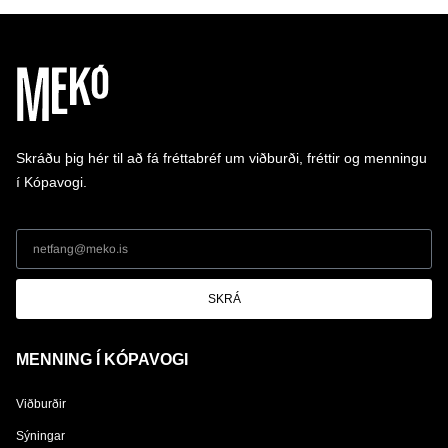
Skráðu þig hér til að fá fréttabréf um viðburði, fréttir og menningu
í Kópavogi.
SKRÁ
MENNING Í KÓPAVOGI
Viðburðir
Sýningar