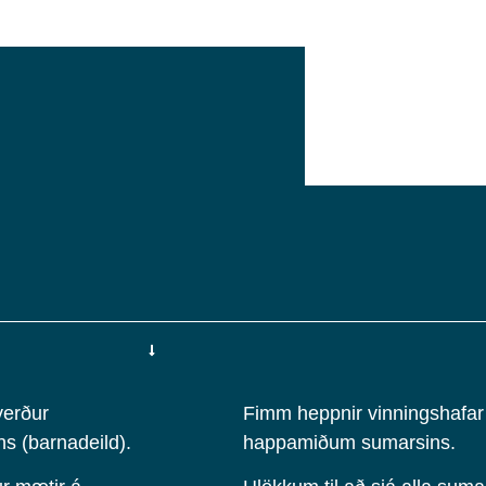
verður
Fimm heppnir vinningshafar 
ns (barnadeild).
happamiðum sumarsins.