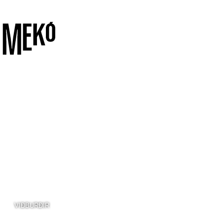
VIÐBURÐIR