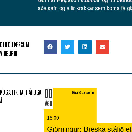
Gunnar Helgason stuðbolti og rithöfund
aðalsafn og allir krakkar sem koma fá gl
DEILDU ÞESSUM
VIÐBURÐI
08
ÞÚ GÆTIR HAFT ÁHUGA
Gerðarsafn
Á
ÁGÚ
15:00
Gjörningur: Breska stálið eft