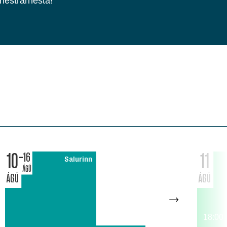
rlestrarhesta!
10
11
16
Salurinn
ÁGÚ
ÁGÚ
ÁGÚ
18:00