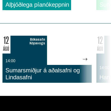
Alþjóðlega píanókeppnin
Suma
12
12
Bókasafn
Kópavogs
ÁGÚ
ÁGÚ
14:00
14:00
Sumarsmiðjur á aðalsafni og
Lindasafni
Hann