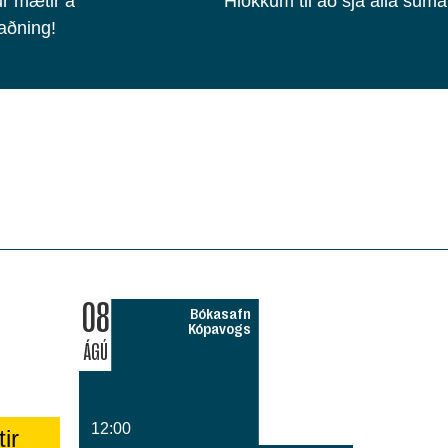
ur mætir á
Hlökkum til að sjá alla suma
aðning!
08
Bókasafn
Kópavogs
ÁGÚ
12:00
ir