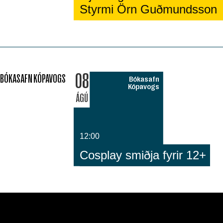
Styrmi Örn Guðmundsson
08
BÓKASAFN KÓPAVOGS
Bókasafn
Kópavogs
ÁGÚ
12:00
Cosplay smiðja fyrir 12+