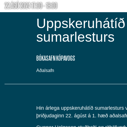
22.ÁGÚ 2024 17:00 - 18:00
Uppskeruhátíð
sumarlesturs
BÓKASAFN KÓPAVOGS
Aðalsafn
Hin árlega uppskeruhátíð sumarlesturs 
þriðjudaginn 22. ágúst á 1. hæð aðalsaf