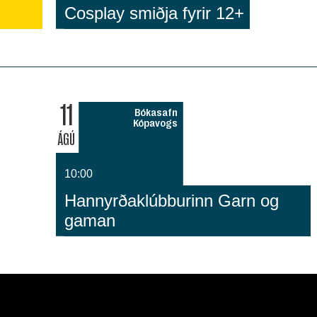
Cosplay smiðja fyrir 12+
11
Bókasafn
Kópavogs
ÁGÚ
10:00
Hannyrðaklúbburinn Garn og
gaman