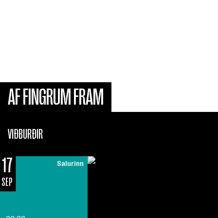
Af fingrum fram er spjalltónleikaröð með Jóni Ólafssyni
sem oftar en ekki nær gestum sínum á flug með söng,
sögum og einstakri kvöldstund.
AF FINGRUM FRAM
VIÐBURÐIR
17
Salurinn
SEP