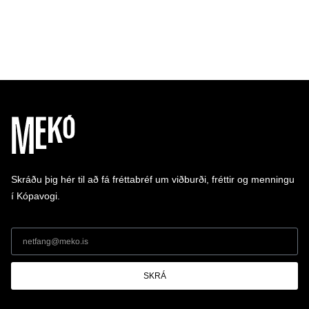
Skráðu þig hér til að fá fréttabréf um viðburði, fréttir og menningu
í Kópavogi.
SKRÁ