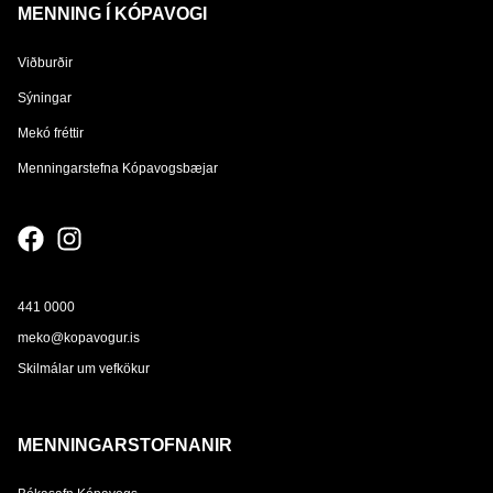
MENNING Í KÓPAVOGI
Viðburðir
Sýningar
Mekó fréttir
Menningarstefna Kópavogsbæjar
441 0000
meko@kopavogur.is
Skilmálar um vefkökur
MENNINGARSTOFNANIR