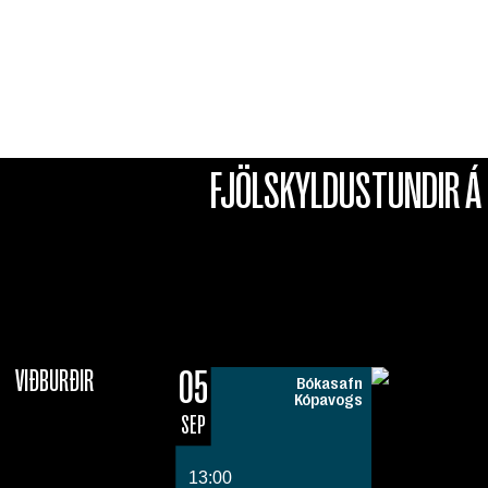
klukkan 13, á víxl á Bókasafni Kópavogs 
Gerðarsafni, Salnum eða Náttúrufræðisto
ókeypis og öll velkomin á meðan húsrúm 
FJÖLSKYLDUSTUNDIR 
05
VIÐBURÐIR
Bókasafn
Kópavogs
SEP
13:00