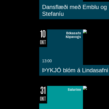
Dansflæði með Emblu og Í
Stefaníu
10
Bókasafn
Kópavogs
OKT
13:00
ÞYKJÓ blóm á Lindasafni
31
Salurinn
OKT