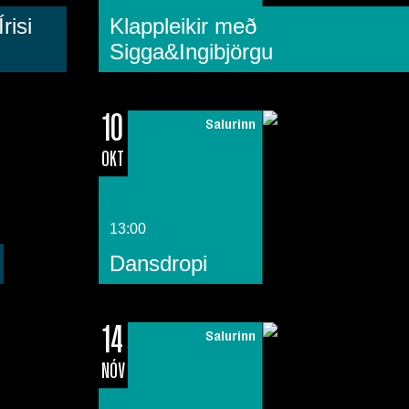
risi
Klappleikir með
Sigga&Ingibjörgu
10
Salurinn
OKT
13:00
Dansdropi
14
Salurinn
NÓV