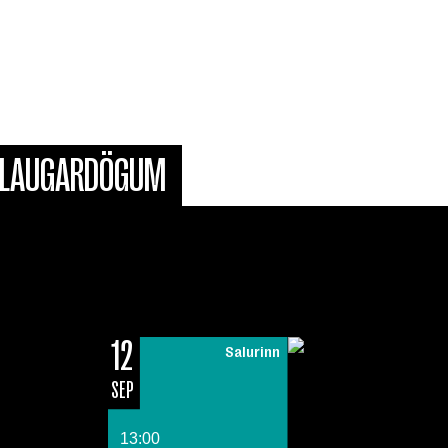
(aðalsafni og Lindasafni),
fu Kópavogs. Þátttaka er
leyfir.
Á LAUGARDÖGUM
12
Salurinn
SEP
13:00