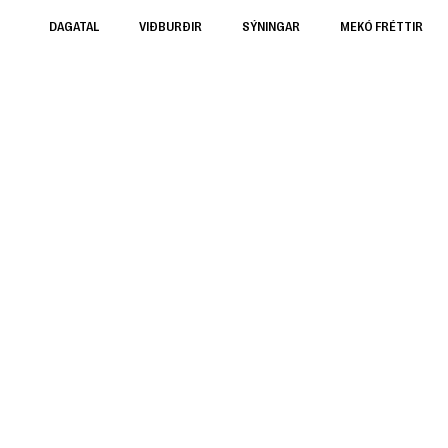
DAGATAL
VIÐBURÐIR
SÝNINGAR
MEKÓ FRÉTTIR
yrir alla fjölsk
a fram á laugardögum frá