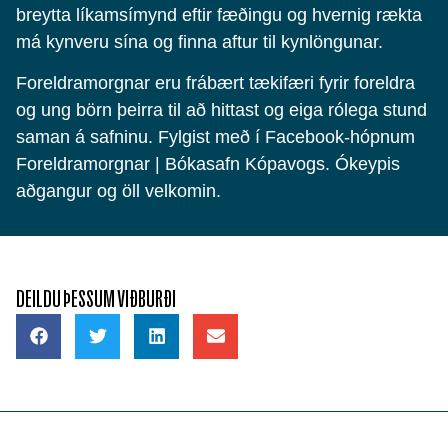
breytta líkamsímynd eftir fæðingu og hvernig rækta
má kynveru sína og finna aftur til kynlöngunar.
Foreldramorgnar eru frábært tækifæri fyrir foreldra
og ung börn þeirra til að hittast og eiga rólega stund
saman á safninu. Fylgist með í Facebook-hópnum
Foreldramorgnar | Bókasafn Kópavogs. Ókeypis
aðgangur og öll velkomin.
DEILDU ÞESSUM VIÐBURÐI