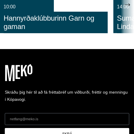
10:00
14:00
Hannyrðaklúbburinn Garn og
Sumar
gaman
Linda
Skráðu þig hér til að fá fréttabréf um viðburði, fréttir og menningu
í Kópavogi.