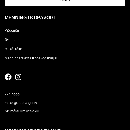
SKRÁ
MENNING Í KÓPAVOGI
Viðburðir
Sýningar
Mekó fréttir
Menningarstefna Kópavogsbæjar
441 0000
meko@kopavogur.is
Skilmálar um vefkökur