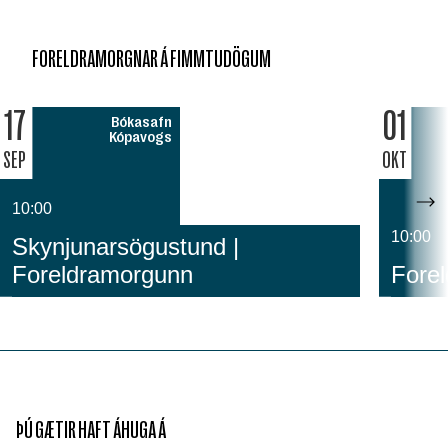
FORELDRAMORGNAR Á FIMMTUDÖGUM
17
01
Bókasafn
Kópavogs
SEP
OKT
10:00
10:00
Skynjunarsögustund |
Foreldramorgunn
Fore
ÞÚ GÆTIR HAFT ÁHUGA Á