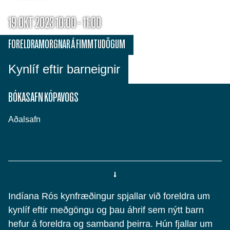
19.OKT 2023 10:00 - 11:00
FORELDRAMORGNAR Á FIMMTUDÖGUM
Kynlíf eftir barneignir
BÓKASAFN KÓPAVOGS
Aðalsafn
Indíana Rós kynfræðingur spjallar við foreldra um
kynlíf eftir meðgöngu og þau áhrif sem nýtt barn
hefur á foreldra og samband þeirra. Hún fjallar um