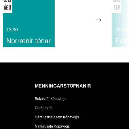
ÁGÚ
SEP
13:30
20:00
Norrænir tónar
Fall
MENNINGARSTOFNANIR
Bókasafn Kópavogs
Gerðarsafn
Héraðsskjalasafn Kópavogs
Náttúrusafn Kópavogs