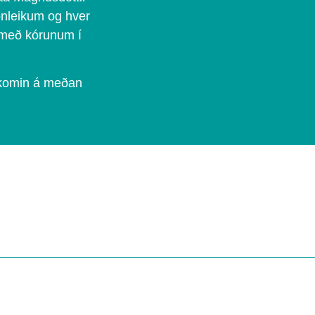
ónleikum og hver
r með kórunum í
lkomin á meðan