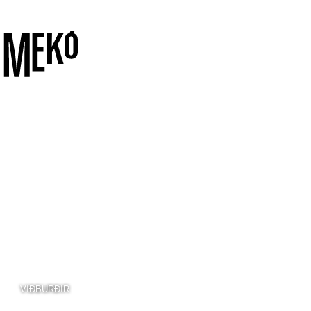
VIÐBURÐIR