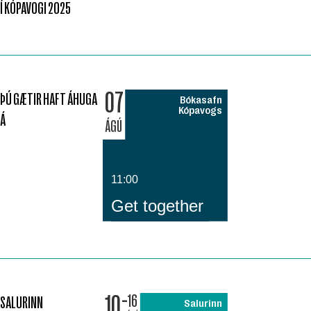
Í KÓPAVOGI 2025
07
ÞÚ GÆTIR HAFT ÁHUGA
Bókasafn
Kópavogs
Á
ÁGÚ
11:00
Get together
10
16
SALURINN
Salurinn