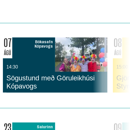
07
08
Bókasafn
Kópavogs
ÁGÚ
ÁGÚ
14:30
15:00
Sögustund með Göruleikhúsi
Gjör
Kópavogs
Sty
23
09
Salurinn