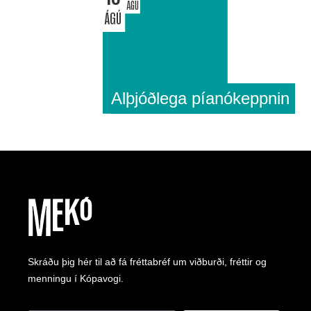
ÁGÚ
ÁGÚ
Alþjóðlega píanókeppnin
Skráðu þig hér til að fá fréttabréf um viðburði, fréttir og
menningu í Kópavogi.