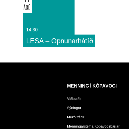
ÁGÚ
14:30
LESA – Opnunarhátíð
MENNING Í KÓPAVOGI
Viðburðir
Sýningar
Mekó fréttir
Menningarstefna Kópavogsbæjar