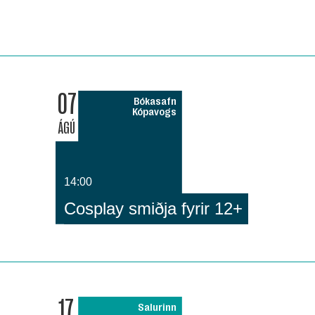
07
Bókasafn
Kópavogs
ÁGÚ
14:00
Cosplay smiðja fyrir 12+
17
Salurinn