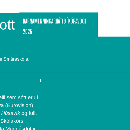
ott
BARNAMENNINGARHÁTÍÐ Í KÓPAVOGI
2025
úr Smáraskóla.
lli sem sótt eru í
a (Eurovision)
,
Húsavík
og fullt
 Skólakórs
ta Magnúsdóttir