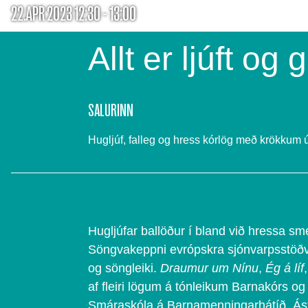
22.APR 2023 12:30 - 13:00
Allt er ljúft og g
SALURINN
Hugljúf, falleg og hress kórlög með krökkum 
Hugljúfar ballöður í bland við hressa sme
Söngvakeppni evrópskra sjónvarpsstöðv
og söngleiki.
Draumur um Nínu
,
Ég á líf
af fleiri lögum á tónleikum Barnakórs og
Smáraskóla á Barnamenningarhátíð. Ás