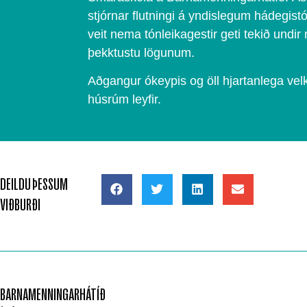
stjórnar flutningi á yndislegum hádegist
veit nema tónleikagestir geti tekið undi
þekktustu lögunum.
Aðgangur ókeypis og öll hjartanlega ve
húsrúm leyfir.
DEILDU ÞESSUM
VIÐBURÐI
BARNAMENNINGARHÁTÍÐ