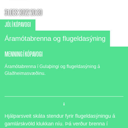
31.DES 2022 20:30
JÓL Í KÓPAVOGI
Áramótabrenna og flugeldasýning
MENNING Í KÓPAVOGI
Áramótabrenna í Gulaþingi og flugeldasýning á
Glaðheimasvæðinu.
Hjálparsveit skáta stendur fyrir flugeldasýningu á
gamlárskvöld klukkan níu. Þá verður brenna í