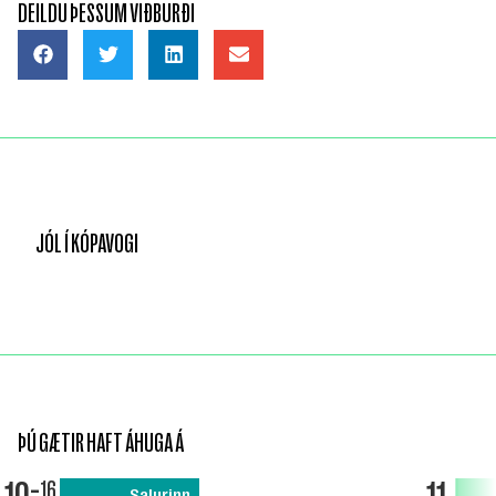
DEILDU ÞESSUM VIÐBURÐI
JÓL Í KÓPAVOGI
ÞÚ GÆTIR HAFT ÁHUGA Á
16
Salurinn