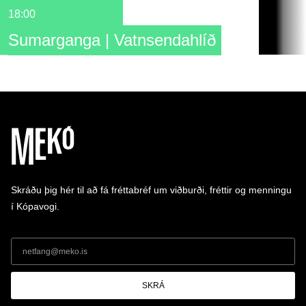
18:00
Sumarganga | Vatnsendahlíð
Skráðu þig hér til að fá fréttabréf um viðburði, fréttir og menningu
í Kópavogi.
SKRÁ