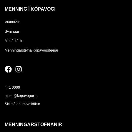
MENNING Í KÓPAVOGI
Viðburðir
Sýningar
Mekó fréttir
Menningarstefna Kópavogsbæjar
441 0000
meko@kopavogur.is
Skilmálar um vefkökur
MENNINGARSTOFNANIR