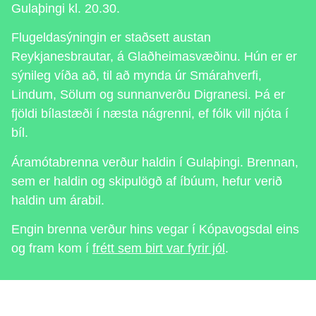
Gulaþingi kl. 20.30.
Flugeldasýningin er staðsett austan
Reykjanesbrautar, á Glaðheimasvæðinu. Hún er er
sýnileg víða að, til að mynda úr Smárahverfi,
Lindum, Sölum og sunnanverðu Digranesi. Þá er
fjöldi bílastæði í næsta nágrenni, ef fólk vill njóta í
bíl.
Áramótabrenna verður haldin í Gulaþingi. Brennan,
sem er haldin og skipulögð af íbúum, hefur verið
haldin um árabil.
Engin brenna verður hins vegar í Kópavogsdal eins
og fram kom í
frétt sem birt var fyrir jól
.