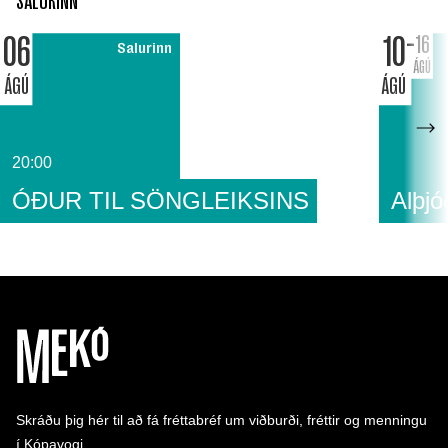
SALURINN
06
10
16
Salurinn
ÁGÚ
ÁGÚ
ÁGÚ
20:00
ÓÐUR TIL SÖNGLEIKSINS
Alþjó
Skráðu þig hér til að fá fréttabréf um viðburði, fréttir og menningu
í Kópavogi.