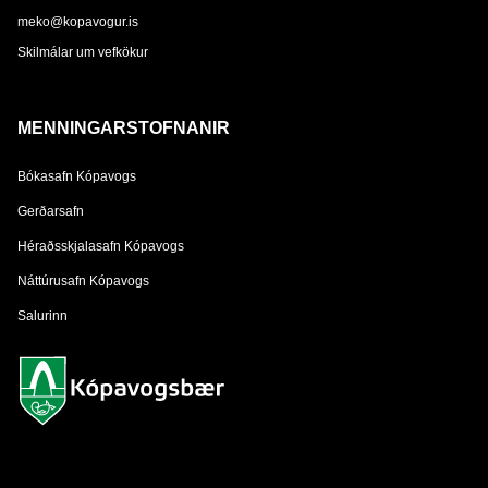
meko@kopavogur.is
Skilmálar um vefkökur
MENNINGARSTOFNANIR
Bókasafn Kópavogs
Gerðarsafn
Héraðsskjalasafn Kópavogs
Náttúrusafn Kópavogs
Salurinn