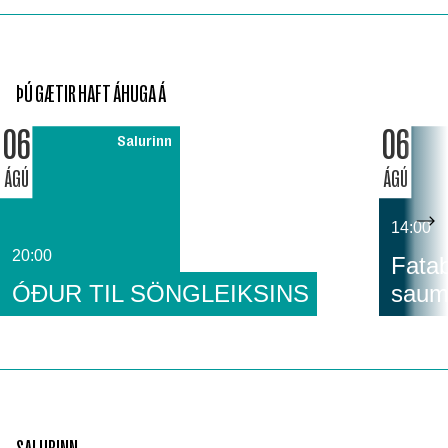
ÞÚ GÆTIR HAFT ÁHUGA Á
06
06
Salurinn
ÁGÚ
ÁGÚ
14:00
20:00
Fatab
ÓÐUR TIL SÖNGLEIKSINS
saum