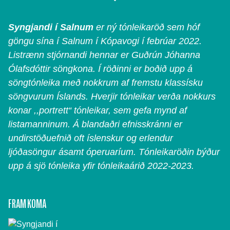
Syngjandi í Salnum
er ný tónleikaröð sem hóf
göngu sína í Salnum í Kópavogi í febrúar 2022.
Listrænn stjórnandi hennar er Guðrún Jóhanna
Ólafsdóttir söngkona. Í röðinni er boðið upp á
söngtónleika með nokkrum af fremstu klassísku
söngvurum Íslands. Hverjir tónleikar verða nokkurs
konar ,,portrett“ tónleikar, sem gefa mynd af
listamanninum. Á blandaðri efnisskránni er
undirstöðuefnið oft íslenskur og erlendur
ljóðasöngur ásamt óperuaríum. Tónleikaröðin býður
upp á sjö tónleika yfir tónleikaárið 2022-2023.
FRAM KOMA