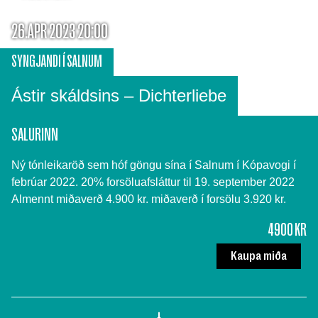
26.APR 2023 20:00
SYNGJANDI Í SALNUM
Ástir skáldsins – Dichterliebe
SALURINN
Ný tónleikaröð sem hóf göngu sína í Salnum í Kópavogi í
febrúar 2022. 20% forsöluafsláttur til 19. september 2022
Almennt miðaverð 4.900 kr. miðaverð í forsölu 3.920 kr.
4900 KR
Kaupa miða