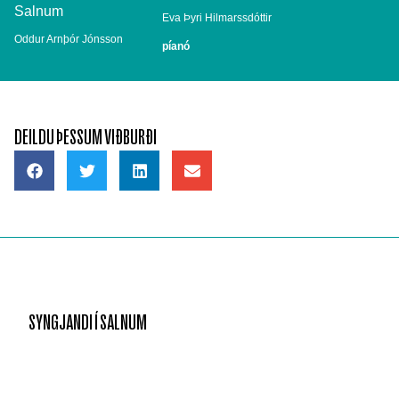
Eva Þyri Hilmarssdóttir
Oddur Arnþór Jónsson
píanó
DEILDU ÞESSUM VIÐBURÐI
SYNGJANDI Í SALNUM