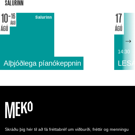
SALURINN
10
17
16
Salurinn
ÁGÚ
ÁGÚ
ÁGÚ
14:30
Alþjóðlega píanókeppnin
LESA
Skráðu þig hér til að fá fréttabréf um viðburði, fréttir og menningu