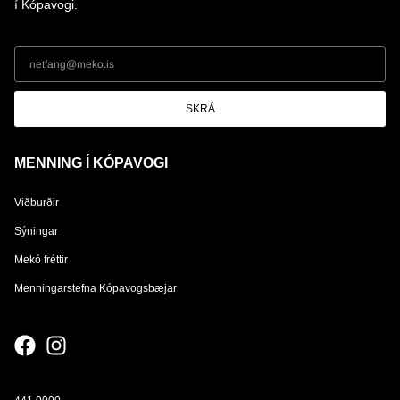
í Kópavogi.
SKRÁ
MENNING Í KÓPAVOGI
Viðburðir
Sýningar
Mekó fréttir
Menningarstefna Kópavogsbæjar