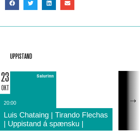
UPPISTAND
23
Salurinn
OKT
20:00
Luis Chataing | Tirando Flechas
| Uppistand á spænsku |