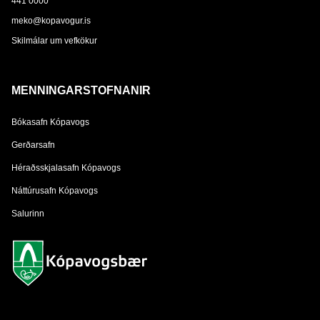
441 0000
meko@kopavogur.is
Skilmálar um vefkökur
MENNINGARSTOFNANIR
Bókasafn Kópavogs
Gerðarsafn
Héraðsskjalasafn Kópavogs
Náttúrusafn Kópavogs
Salurinn