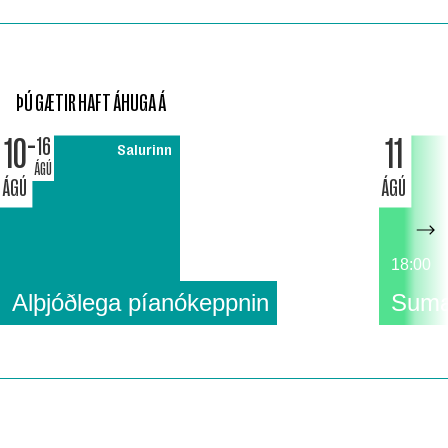
ÞÚ GÆTIR HAFT ÁHUGA Á
10
11
16
Salurinn
ÁGÚ
ÁGÚ
ÁGÚ
18:00
Alþjóðlega píanókeppnin
Suma