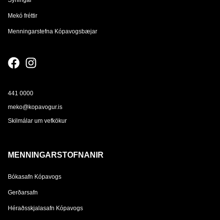
Sýningar
Mekó fréttir
Menningarstefna Kópavogsbæjar
441 0000
meko@kopavogur.is
Skilmálar um vefkökur
MENNINGARSTOFNANIR
Bókasafn Kópavogs
Gerðarsafn
Héraðsskjalasafn Kópavogs