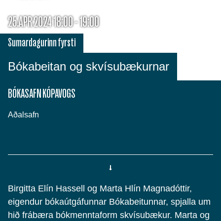
25.APR 2024 18:00 - 19:00
Sumardagurinn fyrsti
Bókabeitan og skvísubækurnar
BÓKASAFN KÓPAVOGS
Aðalsafn
Birgitta Elín Hassell og Marta Hlín Magnadóttir,
eigendur bókaútgáfunnar Bókabeitunnar, spjalla um
hið frábæra bókmenntaform skvísubækur. Marta og