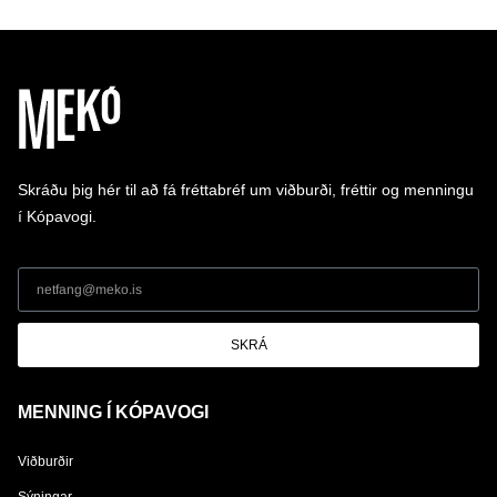
Skráðu þig hér til að fá fréttabréf um viðburði, fréttir og menningu
í Kópavogi.
SKRÁ
MENNING Í KÓPAVOGI
Viðburðir