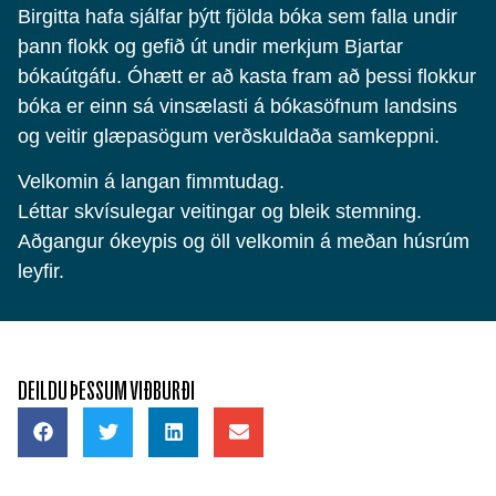
Birgitta hafa sjálfar þýtt fjölda bóka sem falla undir
þann flokk og gefið út undir merkjum Bjartar
bókaútgáfu. Óhætt er að kasta fram að þessi flokkur
bóka er einn sá vinsælasti á bókasöfnum landsins
og veitir glæpasögum verðskuldaða samkeppni.
Velkomin á langan fimmtudag.
Léttar skvísulegar veitingar og bleik stemning.
Aðgangur ókeypis og öll velkomin á meðan húsrúm
leyfir.
DEILDU ÞESSUM VIÐBURÐI