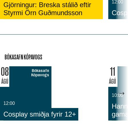
12:00
Gjörningur: Breska stálið eftir
Styrmi Örn Guðmundsson
Cospl
BÓKASAFN KÓPAVOGS
08
11
Bókasafn
Kópavogs
ÁGÚ
ÁGÚ
10:00
12:00
Hann
Cosplay smiðja fyrir 12+
gam