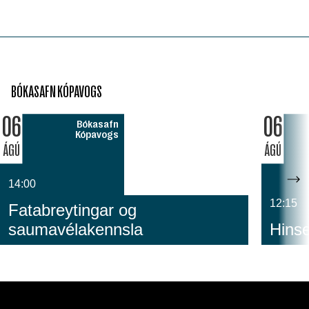
BÓKASAFN KÓPAVOGS
06
06
Bókasafn
Kópavogs
ÁGÚ
ÁGÚ
14:00
12:15
Fatabreytingar og
saumavélakennsla
Hinse