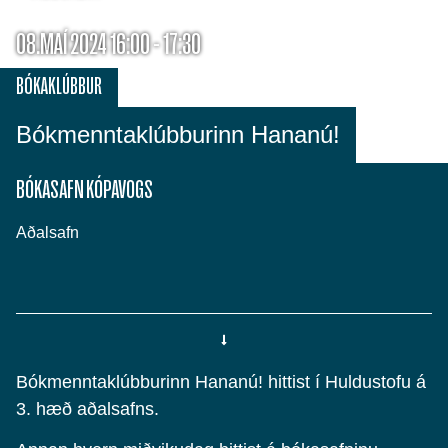
08.MAÍ 2024 16:00 - 17:30
BÓKAKLÚBBUR
Bókmenntaklúbburinn Hananú!
BÓKASAFN KÓPAVOGS
Aðalsafn
Bókmenntaklúbburinn Hananú! hittist í Huldustofu á
3. hæð aðalsafns.