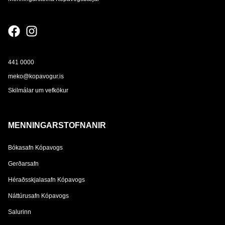
441 0000
meko@kopavogur.is
Skilmálar um vefkökur
MENNINGARSTOFNANIR
Bókasafn Kópavogs
Gerðarsafn
Héraðsskjalasafn Kópavogs
Náttúrusafn Kópavogs
Salurinn