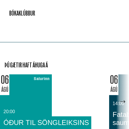
BÓKAKLÚBBUR
ÞÚ GÆTIR HAFT ÁHUGA Á
06
06
Salurinn
ÁGÚ
ÁGÚ
14:00
20:00
Fatab
ÓÐUR TIL SÖNGLEIKSINS
saum