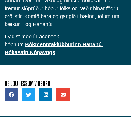
Annan hvern miðvikudag hittist á bókasafninu
fremur siðprúður hópur fólks og ræðir hinar fögru
orðlistir. Komið bara og gangið í bæinn, tölum um
bækur – og Hananú!
Fylgist með í Facebook-
hópnum
Bókmenntaklúbburinn Hananú |
Bókasafn Kópavogs
.
DEILDU ÞESSUM VIÐBURÐI