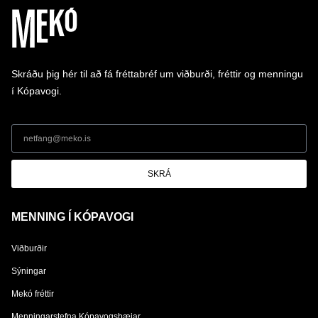
Skráðu þig hér til að fá fréttabréf um viðburði, fréttir og menningu
í Kópavogi.
SKRÁ
MENNING Í KÓPAVOGI
Viðburðir
Sýningar
Mekó fréttir
Menningarstefna Kópavogsbæjar