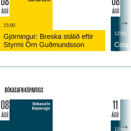
08
08
ÁGÚ
ÁGÚ
15:00
12:00
Gjörningur: Breska stálið eftir
Styrmi Örn Guðmundsson
Cospl
BÓKASAFN KÓPAVOGS
08
11
Bókasafn
Kópavogs
ÁGÚ
ÁGÚ
10:00