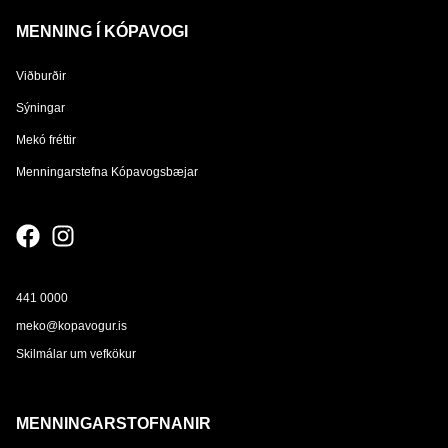
MENNING Í KÓPAVOGI
Viðburðir
Sýningar
Mekó fréttir
Menningarstefna Kópavogsbæjar
441 0000
meko@kopavogur.is
Skilmálar um vefkökur
MENNINGARSTOFNANIR