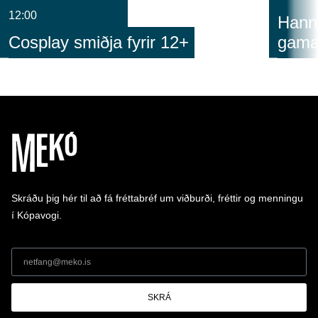
12:00
Hann
Cosplay smiðja fyrir 12+
gam
Skráðu þig hér til að fá fréttabréf um viðburði, fréttir og menningu
í Kópavogi.
SKRÁ