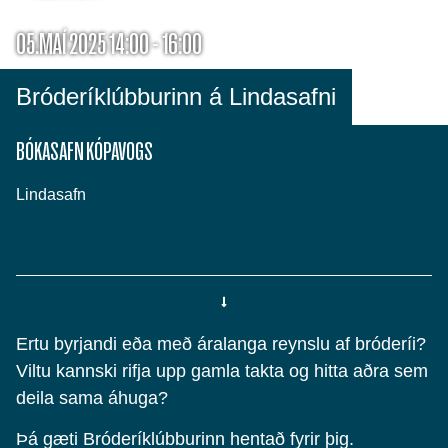
05.MAÍ 2025 14:00 - 16:00
Bróderíklúbburinn á Lindasafni
BÓKASAFN KÓPAVOGS
Lindasafn
Ertu byrjandi eða með áralanga reynslu af bróderíi?
Viltu kannski rifja upp gamla takta og hitta aðra sem
deila sama áhuga?
Þá gæti Bróderíklúbburinn hentað fyrir þig.