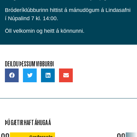
Bróderíklúbburinn hittist á mánudögum á Lindasafni
í Núpalind 7 kl. 14:00.
Öll velkomin og heitt á könnunni.
DEILDU ÞESSUM VIÐBURÐI
ÞÚ GÆTIR HAFT ÁHUGA Á
Gerðarsafn